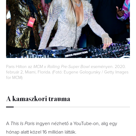
Paris Hilton az
MCM x Rolling Pre-Super Bowl
eseményen. 2020.
február 2, Miami, Florida. (Fotó: Eugene Gologursky / Getty Images
for MCM)
A kamaszkori trauma
A
This Is Paris
ingyen nézhető a YouTube-on, alig egy
hónap alatt közel 16 millióan látták.