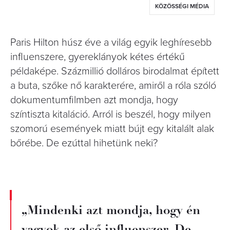
KÖZÖSSÉGI MÉDIA
Paris Hilton húsz éve a világ egyik leghíresebb
influenszere, gyereklányok kétes értékű
példaképe. Százmillió dolláros birodalmat épített
a buta, szőke nő karakterére, amiről a róla szóló
dokumentumfilmben azt mondja, hogy
színtiszta kitaláció. Arról is beszél, hogy milyen
szomorú események miatt bújt egy kitalált alak
bőrébe. De ezúttal hihetünk neki?
„Mindenki azt mondja, hogy én
vagyok az első influenszer. De