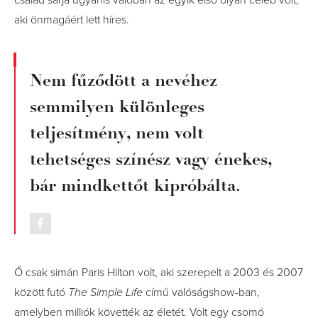
család sarja ugyanis valóban az egyik első olyan celeb volt,
aki önmagáért lett híres.
Nem fűződött a nevéhez
semmilyen különleges
teljesítmény, nem volt
tehetséges színész vagy énekes,
bár mindkettőt kipróbálta.
Ő csak simán Paris Hilton volt, aki szerepelt a 2003 és 2007
között futó
The Simple Life
című valóságshow-ban,
amelyben milliók követték az életét. Volt egy csomó