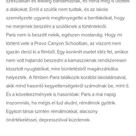
szexuálisan és lelkileg bántalmazták, és néha meg is ütötték
a diákokat. Erről a szülők nem tudtak, és az iskola
személyzete ugyanis megfenyegette a bentlakókat, hogy
ne merjenek beszélni a szülőknek a történtekről.
Paris nem is beszélt nekik, egészen mostanáig. Hogy mi
történt vele a Provo Canyon Schoolban, az viszont nem
igazán derül ki a filmből. Egy konkrét esetet idéz fel, amikor
nem volt hajlandó beszedni a kamaszoknak rendszeresen
kiosztott nyugtatókat, mire büntetésből magánzárkába
helyezték. A filmben Paris találkozik korábbi iskolatársaival,
akik mind hasonló kegyetlenségekről számolnak be, mint ő.
És a következmények is hasonlóak: Paris a mai napig
inszomniás, ha mégis el tud aludni, rémálmok gyötrik.
Egykori társai szintén rémálmokkal, alacsony
önértékeléssel, depresszióval küzdenek.