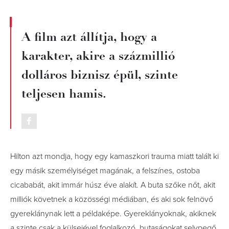
A film azt állítja, hogy a
karakter, akire a százmillió
dolláros biznisz épül, szinte
teljesen hamis.
Hilton azt mondja, hogy egy kamaszkori trauma miatt talált ki
egy másik személyiséget magának, a felszínes, ostoba
cicababát, akit immár húsz éve alakít. A buta szőke nőt, akit
milliók követnek a közösségi médiában, és aki sok felnövő
gyereklánynak lett a példaképe. Gyereklányoknak, akiknek
a szinte csak a külsejével foglalkozó, butaságokat selypegő