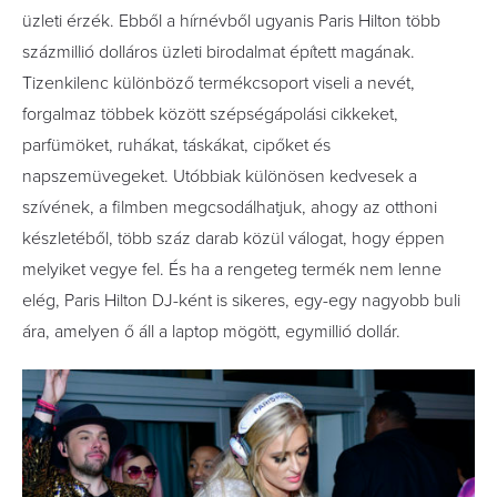
üzleti érzék. Ebből a hírnévből ugyanis Paris Hilton több
százmillió dolláros üzleti birodalmat épített magának.
Tizenkilenc különböző termékcsoport viseli a nevét,
forgalmaz többek között szépségápolási cikkeket,
parfümöket, ruhákat, táskákat, cipőket és
napszemüvegeket. Utóbbiak különösen kedvesek a
szívének, a filmben megcsodálhatjuk, ahogy az otthoni
készletéből, több száz darab közül válogat, hogy éppen
melyiket vegye fel. És ha a rengeteg termék nem lenne
elég, Paris Hilton DJ-ként is sikeres, egy-egy nagyobb buli
ára, amelyen ő áll a laptop mögött, egymillió dollár.