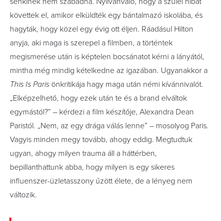
senkinek nem szabadna. Nyilvánvaló, hogy a szülei hibát
követtek el, amikor elküldték egy bántalmazó iskolába, és
hagyták, hogy közel egy évig ott éljen. Ráadásul Hilton
anyja, aki maga is szerepel a filmben, a történtek
megismerése után is képtelen bocsánatot kérni a lányától,
mintha még mindig kételkedne az igazában. Ugyanakkor a
This Is Paris
önkritikája hagy maga után némi kívánnivalót.
„Elképzelhető, hogy ezek után te és a brand elváltok
egymástól?” – kérdezi a film készítője, Alexandra Dean
Paristól. „Nem, az egy drága válás lenne” – mosolyog Paris.
Vagyis minden megy tovább, ahogy eddig. Megtudtuk
ugyan, ahogy milyen trauma áll a háttérben,
bepillanthattunk abba, hogy milyen is egy sikeres
influenszer-üzletasszony űzött élete, de a lényeg nem
változik.