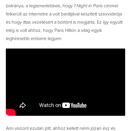
botránya, a legismertebbek, hogy
1 Night in Paris
címmel
felkerült az internetre a volt barátjával készített szexvideója
és hogy ittas vezetésért a börtönt is megjárta. Ez így együtt
elég is volt ahhoz, hogy Paris Hilton a világ egyik
leghíresebb embere legyen.
Ami viszont ezután jött, ahhoz kellett némi józan ész és