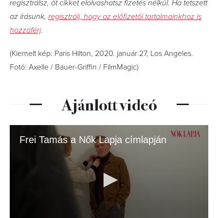
regisztrálsz, öt cikket elolvashatsz fizetés nélkül. Ha tetszett
az írásunk,
regisztrálj, hogy az előfizetői tartalmainkhoz is
hozzáférj
.
(Kiemelt kép: Paris Hilton, 2020. január 27, Los Angeles.
Fotó: Axelle / Bauer-Griffin / FilmMagic)
Ajánlott videó
Frei Tamás a Nők Lapja címlapján