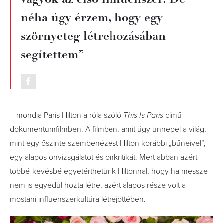
néha úgy érzem, hogy egy
szörnyeteg létrehozásában
segítettem”
– mondja Paris Hilton a róla szóló
This Is Paris
című
dokumentumfilmben. A filmben, amit úgy ünnepel a világ,
mint egy őszinte szembenézést Hilton korábbi „bűneivel”,
egy alapos önvizsgálatot és önkritikát. Mert abban azért
többé-kevésbé egyetérthetünk Hiltonnal, hogy ha messze
nem is egyedül hozta létre, azért alapos része volt a
mostani influenszerkultúra létrejöttében.