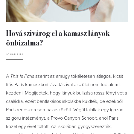
Hová szivárog el a kamasz lányok
önbizalma?
JÓNAP RITA
A
This Is Paris
szerint az amúgy tökéletesen átlagos, kicsit
fiús Paris kamaszkori lázadásával a szülei nem tudtak mit
kezdeni. Megijedtek, hogy lányuk bulizása rossz fényt vet a
családra, ezért bentlakásos iskolákba küldték, de ezekből
Paris rendszeresen hazaszökött. Végül találtak egy igazán
szigorú intézményt, a Provo Canyon Schoolt, ahol Paris
közel egy évet töltött. Az iskolában gyógyszerezték,