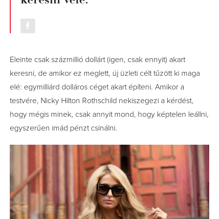
Eleinte csak százmillió dollárt (igen, csak ennyit) akart
keresni, de amikor ez meglett, új üzleti célt tűzött ki maga
elé: egymilliárd dolláros céget akart építeni. Amikor a
testvére, Nicky Hilton Rothschild nekiszegezi a kérdést,
hogy mégis minek, csak annyit mond, hogy képtelen leállni,
egyszerűen imád pénzt csinálni.