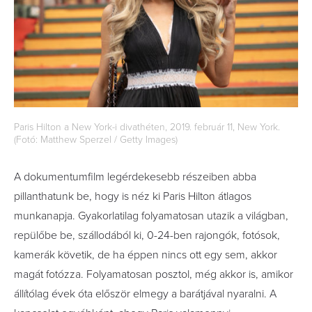
Paris Hilton a New York-i divathéten, 2019. február 11, New York.
(Fotó: Matthew Sperzel / Getty Images)
A dokumentumfilm legérdekesebb részeiben abba
pillanthatunk be, hogy is néz ki Paris Hilton átlagos
munkanapja. Gyakorlatilag folyamatosan utazik a világban,
repülőbe be, szállodából ki, 0-24-ben rajongók, fotósok,
kamerák követik, de ha éppen nincs ott egy sem, akkor
magát fotózza. Folyamatosan posztol, még akkor is, amikor
állítólag évek óta először elmegy a barátjával nyaralni. A