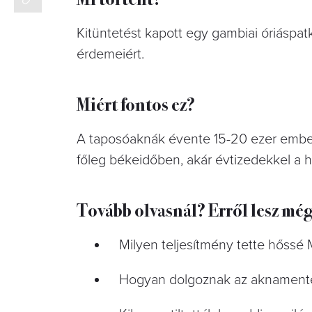
Kitüntetést kapott egy gambiai óriáspa
érdemeiért.
Miért fontos ez?
A taposóaknák évente 15-20 ezer ember
főleg békeidőben, akár évtizedekkel a há
Tovább olvasnál? Erről lesz még
Milyen teljesítmény tette hőssé
Hogyan dolgoznak az aknamente