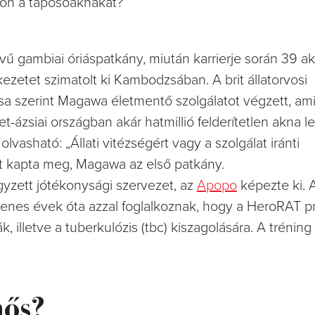
ágon a taposóaknákat?
ű gambiai óriáspatkány, miután karrierje során 39 a
ezetet szimatolt ki Kambodzsában. A brit állatorvosi
sa szerint Magawa életmentő szolgálatot végzett, am
et-ázsiai országban akár hatmillió felderítetlen akna 
vasható: „Állati vitézségért vagy a szolgálat iránti
lat kapta meg, Magawa az első patkány.
yzett jótékonysági szervezet, az
Apopo
képezte ki.
venes évek óta azzal foglalkoznak, hogy a HeroRAT 
, illetve a tuberkulózis (tbc) kiszagolására. A tréning
hős?