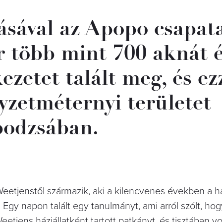
sával az Apopo csapata
r több mint 700 aknát 
zetet talált meg, és ez
gyzetméternyi területet
bodzsában.
eetjenstől származik, aki a kilencvenes években a h
 Egy napon talált egy tanulmányt, ami arról szólt, ho
eetjens háziállatként tartott patkányt, és tisztában vol