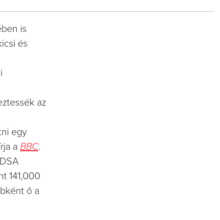
ében is
icsi és
i
meztessék az
tni egy
rja a
BBC
.
 PDSA
nt 141,000
ébként ő a