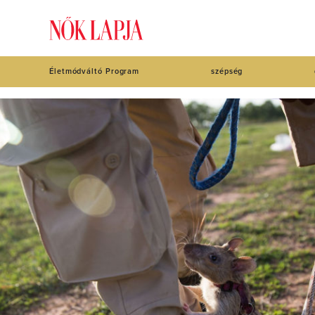
Életmódváltó Program
szépség