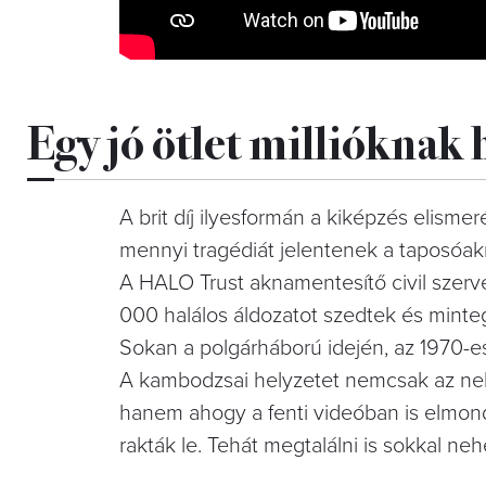
Egy jó ötlet millióknak 
A brit díj ilyesformán a kiképzés elismer
mennyi tragédiát jelentenek a taposóakn
A HALO Trust aknamentesítő civil szer
000 halálos áldozatot szedtek és minte
Sokan a polgárháború idején, az 1970-e
A kambodzsai helyzetet nemcsak az nehez
hanem ahogy a fenti videóban is elmond
rakták le. Tehát megtalálni is sokkal ne