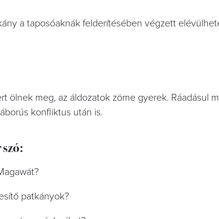
tkány a taposóaknák felderítésében végzett elévülhet
t ölnek meg, az áldozatok zöme gyerek. Ráadásul m
borús konfliktus után is.
 szó:
 Magawát?
sítő patkányok?