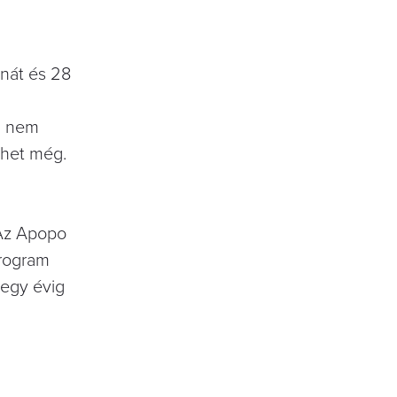
knát és 28
i nem
lehet még.
 Az Apopo
program
 egy évig