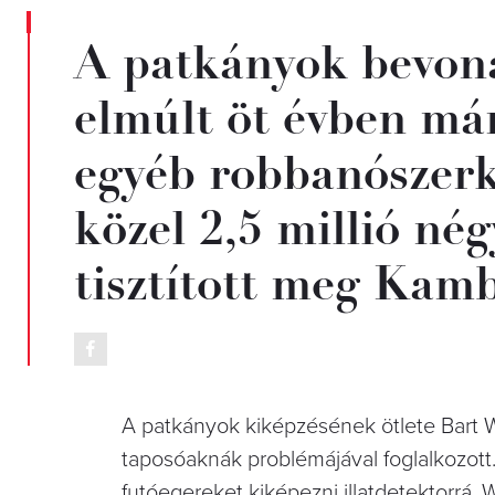
A patkányok bevoná
elmúlt öt évben má
egyéb robbanószerke
közel 2,5 millió né
tisztított meg Kam
A patkányok kiképzésének ötlete Bart W
taposóaknák problémájával foglalkozott.
futóegereket kiképezni illatdetektorrá. W