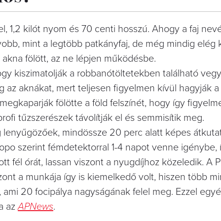
l, 1,2 kilót nyom és 70 centi hosszú. Ahogy a faj nev
obb, mint a legtöbb patkányfaj, de még mindig elég k
 akna fölött, az ne lépjen működésbe.
gy kiszimatolják a robbanótöltetekben található vegy
 az aknákat, mert teljesen figyelmen kívül hagyják a
megkaparják fölötte a föld felszínét, hogy így figyel
ofi tűzszerészek távolítják el és semmisítik meg.
lenyűgözőek, mindössze 20 perc alatt képes átkuta
po szerint fémdetektorral 1-4 napot venne igénybe, í
t fél órát, lassan viszont a nyugdíjhoz közeledik. A
zont a munkája így is kiemelkedő volt, hiszen több mi
g, ami 20 focipálya nagyságának felel meg. Ezzel egy
ta az
APNews
.