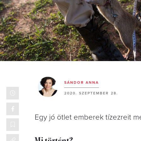
SÁNDOR ANNA
2020. SZEPTEMBER 28.
Egy jó ötlet emberek tízezreit m
Mi történt?