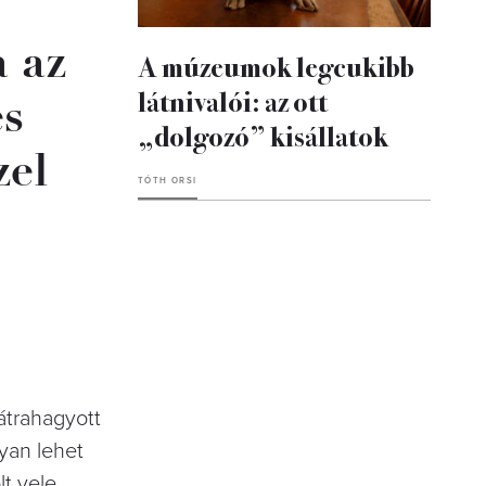
 az
A múzeumok legcukibb
látnivalói: az ott
és
„dolgozó” kisállatok
zel
TÓTH ORSI
átrahagyott
gyan lehet
t vele,