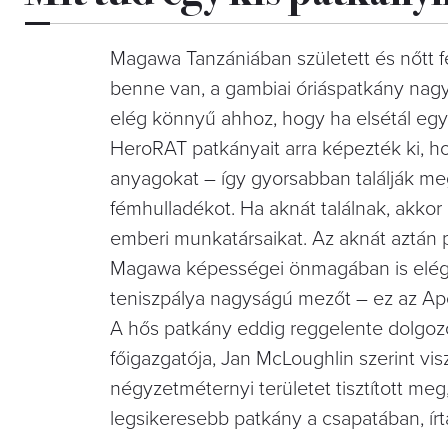
Magawa Tanzániában született és nőtt fe
benne van, a gambiai óriáspatkány nagy
elég könnyű ahhoz, hogy ha elsétál egy
HeroRAT patkányait arra képezték ki, ho
anyagokat – így gyorsabban találják meg
fémhulladékot. Ha aknát találnak, akkor 
emberi munkatársaikat. Az aknát aztán pr
Magawa képességei önmagában is elég 
teniszpálya nagyságú mezőt – ez az Apo
A hős patkány eddig reggelente dolgozot
főigazgatója, Jan McLoughlin szerint vis
négyzetméternyi területet tisztított me
legsikeresebb patkány a csapatában, ír