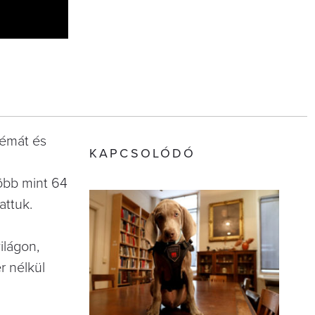
blémát és
KAPCSOLÓDÓ
öbb mint 64
attuk.
ilágon,
r nélkül