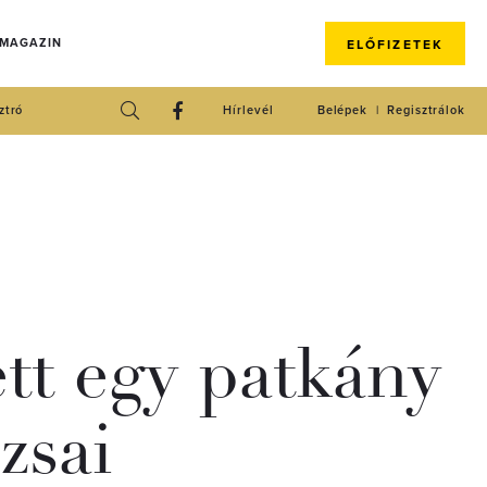
 MAGAZIN
ELŐFIZETEK
ztró
Hírlevél
Belépek
Regisztrálok
tt egy patkány
zsai