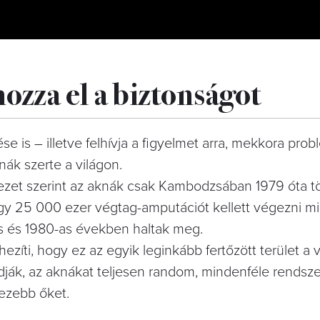
hozza el a biztonságot
ése is – illetve felhívja a figyelmet arra, mekkora pro
ák szerte a világon.
vezet szerint az aknák csak Kambodzsában 1979 óta t
gy 25 000 ezer végtag-amputációt kellett végezni mi
s és 1980-as években haltak meg.
íti, hogy ez az egyik leginkább fertőzött terület a v
ják, az aknákat teljesen random, mindenféle rendsze
hezebb őket.