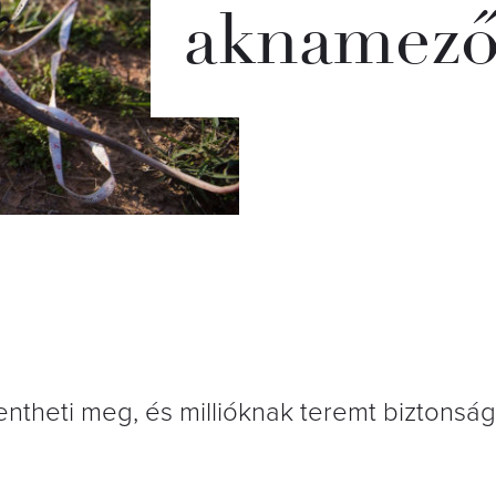
aknamező
entheti meg, és millióknak teremt biztonság