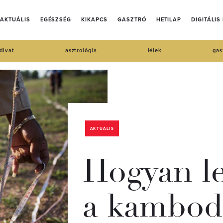
AKTUÁLIS
EGÉSZSÉG
KIKAPCS
GASZTRÓ
HETILAP
DIGITÁLIS
divat
asztrológia
lélek
gas
AKTUÁLIS
Hogyan le
a kambod