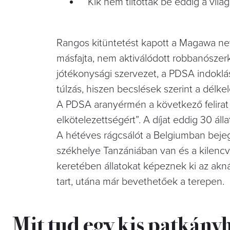
Kik nem tiltották be eddig a vil
Rangos kitüntetést kapott a Magawa nev
másfajta, nem aktiválódott robbanószerk
jótékonysági szervezet, a PDSA indoklá
túlzás, hiszen becslések szerint a délkel
A PDSA aranyérmén a következő felirat ol
elkötelezettségért”. A díjat eddig 30 ál
A hétéves rágcsálót a Belgiumban bejeg
székhelye Tanzániában van és a kilenc
keretében állatokat képeznek ki az aknák
tart, utána már bevethetőek a terepen.
Mit tud egy kis patkány