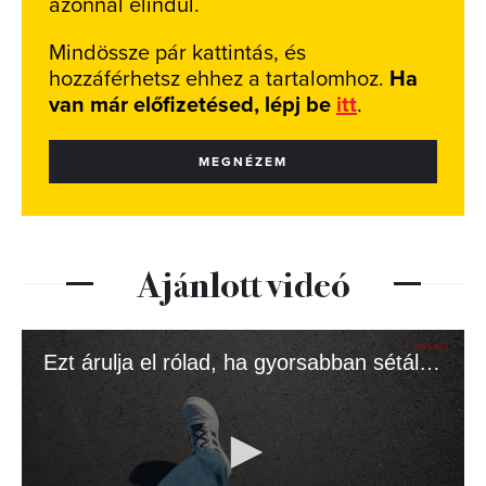
azonnal elindul.
Mindössze pár kattintás, és
hozzáférhetsz ehhez a tartalomhoz.
Ha
van már előfizetésed, lépj be
itt
.
MEGNÉZEM
Ajánlott videó
Ezt árulja el rólad, ha gyorsabban sétálsz az átlagnál