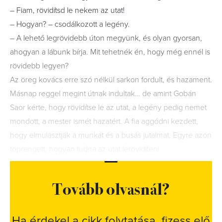
– Fiam, rövidítsd le nekem az utat!
– Hogyan? – csodálkozott a legény.
– A lehető legrövidebb úton megyünk, és olyan gyorsan,
ahogyan a lábunk bírja. Mit tehetnék én, hogy még ennél is
rövidebb legyen?
Az öreg kovács erre szó nélkül sarkon fordult, és hazament.
Másnap reggel megint útnak indultak… de amint Gobán
Saor kérte, hogy rövidítse le az utat, a legény pedig nemet
mondott, a mester ismét hazatért. A fia aggódni kezdett,
hogy elmulasztják a munkát és a busás jutalmat. Egyre azon
töprengett, hogyan tudná az utat lerövidíteni.
Tovább olvasnál?
Ha érdekel a cikk folytatása, fizess elő