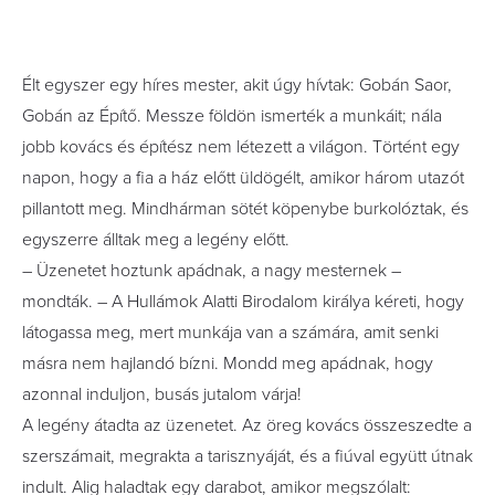
Élt egyszer egy híres mester, akit úgy hívtak: Gobán Saor,
Gobán az Építő. Messze földön ismerték a munkáit; nála
jobb kovács és építész nem létezett a világon. Történt egy
napon, hogy a fia a ház előtt üldögélt, amikor három utazót
pillantott meg. Mindhárman sötét köpenybe burkolóztak, és
egyszerre álltak meg a legény előtt.
– Üzenetet hoztunk apádnak, a nagy mesternek –
mondták. – A Hullámok Alatti Birodalom királya kéreti, hogy
látogassa meg, mert munkája van a számára, amit senki
másra nem hajlandó bízni. Mondd meg apádnak, hogy
azonnal induljon, busás jutalom várja!
A legény átadta az üzenetet. Az öreg kovács összeszedte a
szerszámait, megrakta a tarisznyáját, és a fiúval együtt útnak
indult. Alig haladtak egy darabot, amikor megszólalt: