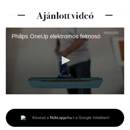
Ajánlott videó
Philips OneUp elektromos felmosó
0
seconds
of
30
seconds
Kövesd a
NőkLapja.hu
-t a Google hírekben!