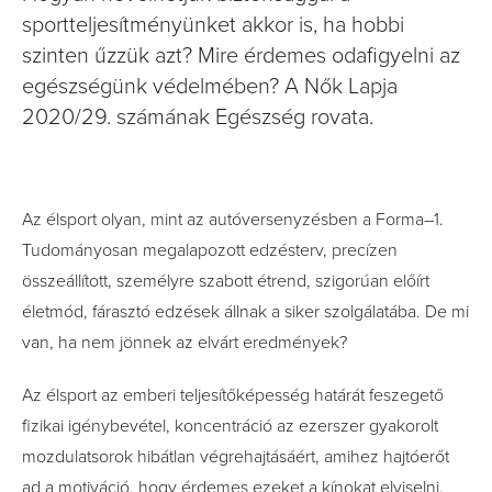
sportteljesítményünket akkor is, ha hobbi
szinten űzzük azt? Mire érdemes odafigyelni az
egészségünk védelmében? A Nők Lapja
2020/29. számának Egészség rovata.
Az élsport olyan, mint az autóversenyzésben a Forma–1.
Tudományosan megalapozott edzésterv, precízen
összeállított, személyre szabott étrend, szigorúan előírt
életmód, fárasztó edzések állnak a siker szolgálatába. De mi
van, ha nem jönnek az elvárt eredmények?
Az élsport az emberi teljesítőképesség határát feszegető
fizikai igénybevétel, koncentráció az ezerszer gyakorolt
mozdulatsorok hibátlan végrehajtásáért, amihez hajtóerőt
ad a motiváció, hogy érdemes ezeket a kínokat elviselni.