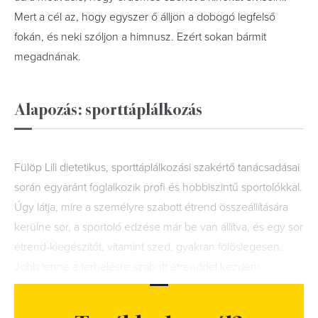
Mert a cél az, hogy egyszer ő álljon a dobogó legfelső
fokán, és neki szóljon a himnusz. Ezért sokan bármit
megadnának.
Alapozás: sporttáplálkozás
Fülöp Lili dietetikus, sporttáplálkozási szakértő tanácsadásai
során egyaránt foglalkozik profi és hobbiszintű sportolókkal.
Úgy látja, mire a személyre szabott étrend összeállítására
kerülne sor, a sportoló edzése már be van állítva, és egy sor
étrend-kiegészítőt, vitamint szed, gyakran fölöslegesen.
Jobb lenne a terhelésre szabott étrenddel kezdeni.