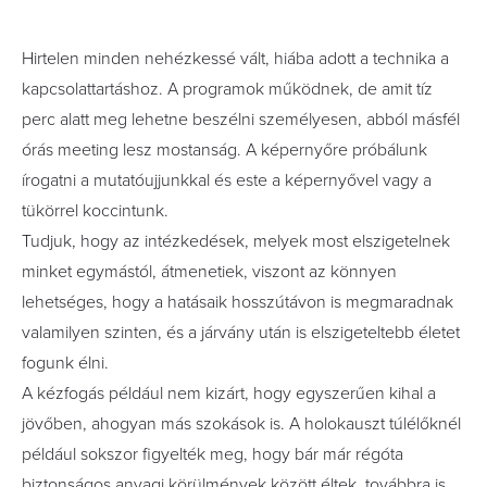
Hirtelen minden nehézkessé vált, hiába adott a technika a
kapcsolattartáshoz. A programok működnek, de amit tíz
perc alatt meg lehetne beszélni személyesen, abból másfél
órás meeting lesz mostanság. A képernyőre próbálunk
írogatni a mutatóujjunkkal és este a képernyővel vagy a
tükörrel koccintunk.
Tudjuk, hogy az intézkedések, melyek most elszigetelnek
minket egymástól, átmenetiek, viszont az könnyen
lehetséges, hogy a hatásaik hosszútávon is megmaradnak
valamilyen szinten, és a járvány után is elszigeteltebb életet
fogunk élni.
A kézfogás például nem kizárt, hogy egyszerűen kihal a
jövőben, ahogyan más szokások is. A holokauszt túlélőknél
például sokszor figyelték meg, hogy bár már régóta
biztonságos anyagi körülmények között éltek, továbbra is