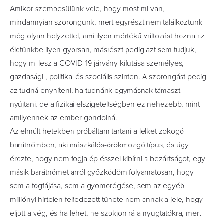
Amikor szembesülünk vele, hogy most mi van,
mindannyian szorongunk, mert egyrészt nem találkoztunk
még olyan helyzettel, ami ilyen mértékű változást hozna az
életünkbe ilyen gyorsan, másrészt pedig azt sem tudjuk,
hogy mi lesz a COVID-19 járvány kifutása személyes,
gazdasági , politikai és szociális szinten. A szorongást pedig
az tudná enyhíteni, ha tudnánk egymásnak támaszt
nyújtani, de a fizikai elszigeteltségben ez nehezebb, mint
amilyennek az ember gondolná.
Az elmúlt hetekben próbáltam tartani a lelket zokogó
barátnőmben, aki mászkálós-örökmozgó típus, és úgy
érezte, hogy nem fogja ép ésszel kibírni a bezártságot, egy
másik barátnőmet arról győzködöm folyamatosan, hogy
sem a fogfájása, sem a gyomorégése, sem az egyéb
milliónyi hirtelen felfedezett tünete nem annak a jele, hogy
eljött a vég, és ha lehet, ne szokjon rá a nyugtatókra, mert