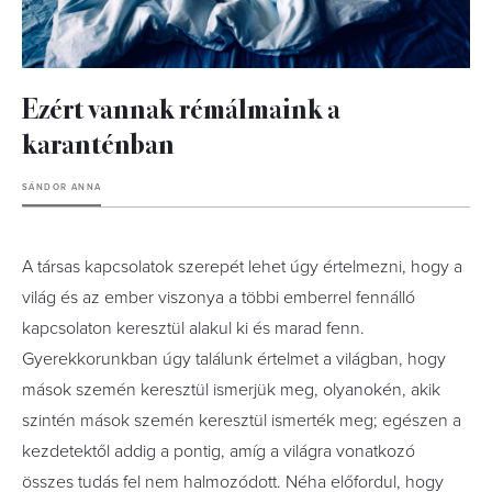
Ezért vannak rémálmaink a
karanténban
SÁNDOR ANNA
A társas kapcsolatok szerepét lehet úgy értelmezni, hogy a
világ és az ember viszonya a többi emberrel fennálló
kapcsolaton keresztül alakul ki és marad fenn.
Gyerekkorunkban úgy találunk értelmet a világban, hogy
mások szemén keresztül ismerjük meg, olyanokén, akik
szintén mások szemén keresztül ismerték meg; egészen a
kezdetektől addig a pontig, amíg a világra vonatkozó
összes tudás fel nem halmozódott. Néha előfordul, hogy