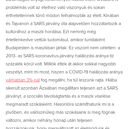
problémás volt az ételhez való viszonyuk és sokan
érthetetlennek tűnő módon felhalmozták az ételt. Kínában
és Tajvanon a SARS járvány óta alapvetően hozzátartozik a
kultúrához a maszk hordása. Ezt nemrég még
értetlenkedve vettük tudomásul, amikor turistaként
Budapesten is maszkban jártak. Ez viszont nem véletlen: a
2013- as SARS koronavírus-járvány halálozási aránya tíz
százalék körül volt. Milliók éltek át akkor sokkal nagyobb
veszélyt, mint mi most, hiszen a COVID-19 halálozási aránya
várhatóan 3%-nál
fog megállni, ha túl leszünk rajta. Hiába
sikerült azonban Ázsiában megállítani teljesen azt a SARS
járványt, a szociális távolságtartás és a maszk viselése
megmaradt szokásként. Hasonlóra számíthatunk mi is a
jövőben, és valószínűleg más szokásaink is meg fognak
változni, amikor néhány hónap után teljesen
hozzászokunk, hogy megváltozott az életmódunk és