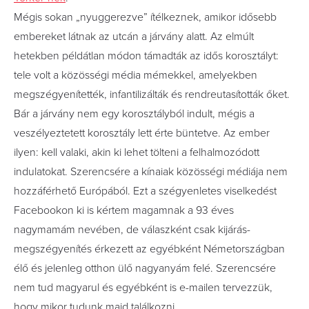
Mégis sokan „nyuggerezve” ítélkeznek, amikor idősebb
embereket látnak az utcán a járvány alatt. Az elmúlt
hetekben példátlan módon támadták az idős korosztályt:
tele volt a közösségi média mémekkel, amelyekben
megszégyenítették, infantilizálták és rendreutasították őket.
Bár a járvány nem egy korosztályból indult, mégis a
veszélyeztetett korosztály lett érte büntetve. Az ember
ilyen: kell valaki, akin ki lehet tölteni a felhalmozódott
indulatokat. Szerencsére a kínaiak közösségi médiája nem
hozzáférhető Európából. Ezt a szégyenletes viselkedést
Facebookon ki is kértem magamnak a 93 éves
nagymamám nevében, de válaszként csak kijárás-
megszégyenítés érkezett az egyébként Németországban
élő és jelenleg otthon ülő nagyanyám felé. Szerencsére
nem tud magyarul és egyébként is e-mailen tervezzük,
hogy mikor tudunk majd találkozni.