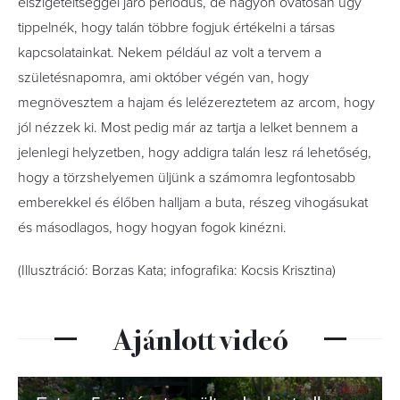
elszigeteltséggel járó periódus, de nagyon óvatosan úgy
tippelnék, hogy talán többre fogjuk értékelni a társas
kapcsolatainkat. Nekem például az volt a tervem a
születésnapomra, ami október végén van, hogy
megnövesztem a hajam és lelézereztetem az arcom, hogy
jól nézzek ki. Most pedig már az tartja a lelket bennem a
jelenlegi helyzetben, hogy addigra talán lesz rá lehetőség,
hogy a törzshelyemen üljünk a számomra legfontosabb
emberekkel és élőben halljam a buta, részeg vihogásukat
és másodlagos, hogy hogyan fogok kinézni.
(Illusztráció: Borzas Kata; infografika: Kocsis Krisztina)
Ajánlott videó