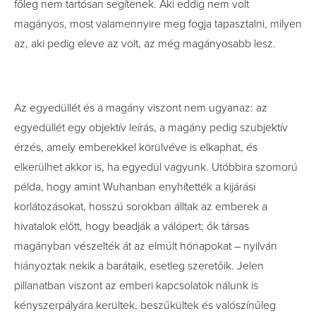
főleg nem tartósan segítenek. Aki eddig nem volt
magányos, most valamennyire meg fogja tapasztalni, milyen
az, aki pedig eleve az volt, az még magányosabb lesz.
Az egyedüllét és a magány viszont nem ugyanaz: az
egyedüllét egy objektív leírás, a magány pedig szubjektív
érzés, amely emberekkel körülvéve is elkaphat, és
elkerülhet akkor is, ha egyedül vagyunk. Utóbbira szomorú
példa, hogy amint Wuhanban enyhítették a kijárási
korlátozásokat, hosszú sorokban álltak az emberek a
hivatalok előtt, hogy beadják a válópert; ők társas
magányban vészelték át az elmúlt hónapokat – nyilván
hiányoztak nekik a barátaik, esetleg szeretőik. Jelen
pillanatban viszont az emberi kapcsolatok nálunk is
kényszerpályára kerültek, beszűkültek és valószínűleg