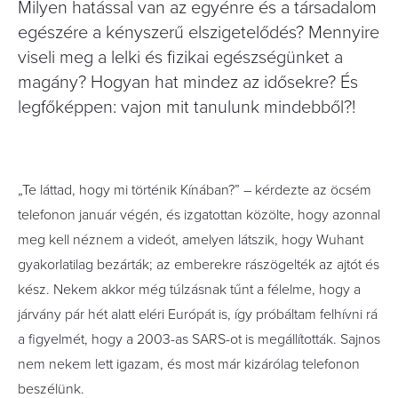
Milyen hatással van az egyénre és a társadalom
egészére a kényszerű elszigetelődés? Mennyire
viseli meg a lelki és fizikai egészségünket a
magány? Hogyan hat mindez az idősekre? És
legfőképpen: vajon mit tanulunk mindebből?!
„Te láttad, hogy mi történik Kínában?” – kérdezte az öcsém
telefonon január végén, és izgatottan közölte, hogy azonnal
meg kell néznem a videót, amelyen látszik, hogy Wuhant
gyakorlatilag bezárták; az emberekre rászögelték az ajtót és
kész. Nekem akkor még túlzásnak tűnt a félelme, hogy a
járvány pár hét alatt eléri Európát is, így próbáltam felhívni rá
a figyelmét, hogy a 2003-as SARS-ot is megállították. Sajnos
nem nekem lett igazam, és most már kizárólag telefonon
beszélünk.