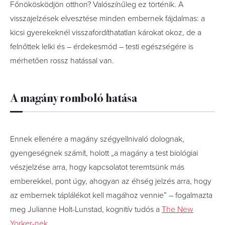
Főnökösködjön otthon? Valószínűleg ez történik. A
visszajelzések elvesztése minden embernek fájdalmas: a
kicsi gyerekeknél visszafordíthatatlan károkat okoz, de a
felnőttek lelki és – érdekesmód – testi egészségére is
mérhetően rossz hatással van.
A magány romboló hatása
Ennek ellenére a magány szégyellnivaló dolognak,
gyengeségnek számít, holott „a magány a test biológiai
vészjelzése arra, hogy kapcsolatot teremtsünk más
emberekkel, pont úgy, ahogyan az éhség jelzés arra, hogy
az embernek táplálékot kell magához vennie” – fogalmazta
meg Julianne Holt-Lunstad, kognitív tudós a
The New
Yorker-nek
.