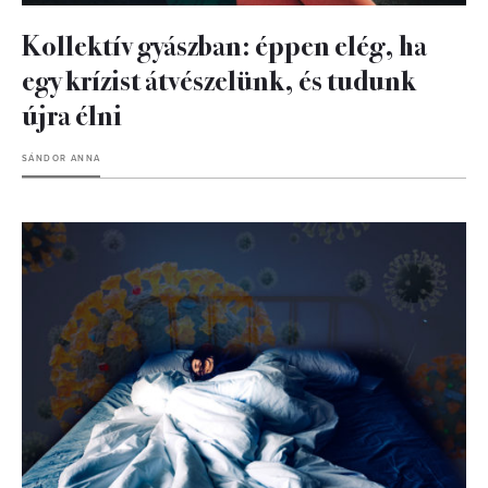
Kollektív gyászban: éppen elég, ha
egy krízist átvészelünk, és tudunk
újra élni
SÁNDOR ANNA