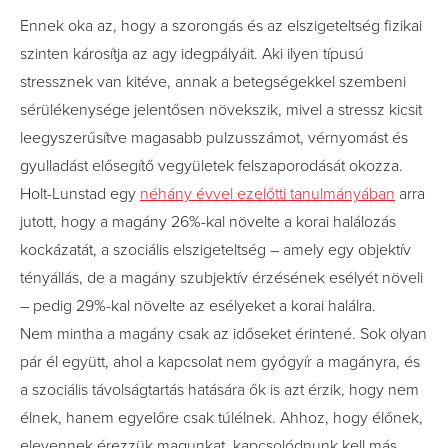
Ennek oka az, hogy a szorongás és az elszigeteltség fizikai
szinten károsítja az agy idegpályáit. Aki ilyen típusú
stressznek van kitéve, annak a betegségekkel szembeni
sérülékenysége jelentősen növekszik, mivel a stressz kicsit
leegyszerűsítve magasabb pulzusszámot, vérnyomást és
gyulladást elősegítő vegyületek felszaporodását okozza.
Holt-Lunstad egy
néhány évvel ezelőtti tanulmányában
arra
jutott, hogy a magány 26%-kal növelte a korai halálozás
kockázatát, a szociális elszigeteltség – amely egy objektív
tényállás, de a magány szubjektív érzésének esélyét növeli
– pedig 29%-kal növelte az esélyeket a korai halálra.
Nem mintha a magány csak az időseket érintené. Sok olyan
pár él együtt, ahol a kapcsolat nem gyógyír a magányra, és
a szociális távolságtartás hatására ők is azt érzik, hogy nem
élnek, hanem egyelőre csak túlélnek. Ahhoz, hogy élőnek,
elevennek érezzük magunkat, kapcsolódnunk kell más