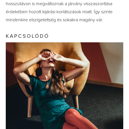
hosszútávon is megváltoznak a járvány visszaszorítása
érdekében hozott kijárási korlátozások miatt. Így szinte
mindenkire elszigeteltség és sokakra magány vár.
KAPCSOLÓDÓ