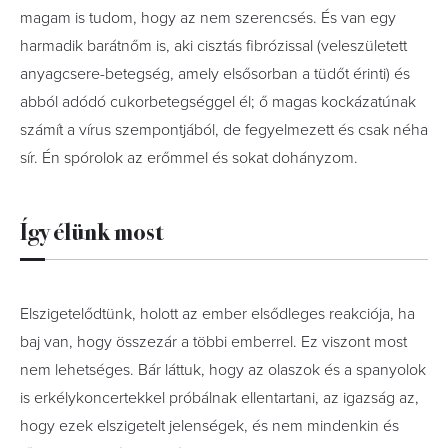
magam is tudom, hogy az nem szerencsés. És van egy
harmadik barátnőm is, aki cisztás fibrózissal (veleszületett
anyagcsere-betegség, amely elsősorban a tüdőt érinti) és
abból adódó cukorbetegséggel él; ő magas kockázatúnak
számít a vírus szempontjából, de fegyelmezett és csak néha
sír. Én spórolok az erőmmel és sokat dohányzom.
Így élünk most
Elszigetelődtünk, holott az ember elsődleges reakciója, ha
baj van, hogy összezár a többi emberrel. Ez viszont most
nem lehetséges. Bár láttuk, hogy az olaszok és a spanyolok
is erkélykoncertekkel próbálnak ellentartani, az igazság az,
hogy ezek elszigetelt jelenségek, és nem mindenkin és