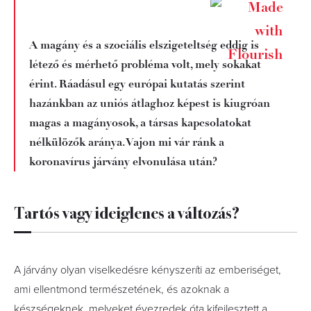
A magány és a szociális elszigeteltség eddig is
létező és mérhető probléma volt, mely sokakat
érint. Ráadásul egy európai kutatás szerint
hazánkban az uniós átlaghoz képest is kiugróan
magas a magányosok, a társas kapcsolatokat
nélkülözők aránya. Vajon mi vár ránk a
koronavírus járvány elvonulása után?
Tartós vagy ideiglenes a változás?
A járvány olyan viselkedésre kényszeríti az emberiséget,
ami ellentmond természetének, és azoknak a
készségeknek, melyeket évezredek óta kifejlesztett a