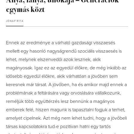
egymás közt
JÓNAP RITA
Ennek az eredménye a várható gazdasági visszaesés
mellett egy hasonló nagyságrendű szociális visszaesés is
lehet, melynek elszenvedői azok lesznek, akik
magányosak. Igaz ez az egyedül élőkre, de még inkább az
idősebb egyedül élőkre, akik várhatóan a jövőben sem
keresnek már társat. A jövőben, ha és amikor majd ennek a
problémának a feltárására vagy orvoslására vállalkozunk,
reméljük több együttérzés lesz bennünk a magányos
emberek felé, hiszen magunk is tapasztalni fogjuk a terhet,
amelyet cipelnek. Azt még nem lehet tudni, hogy a jövőbeli
társas kapcsolatokra tud-e pozitívan hatni egy tartós