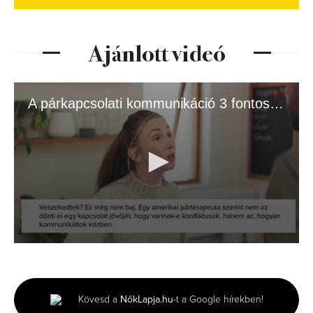
Ajánlott videó
A párkapcsolati kommunikáció 3 fontos szintje
0
seconds
of
2
minutes,
Kövesd a
NőkLapja.hu
-t a Google hírekben!
6