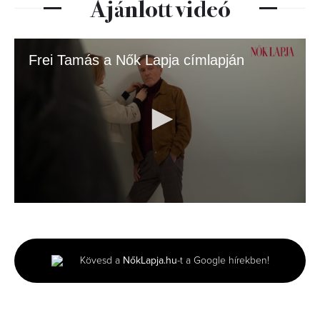
Ajánlott videó
Frei Tamás a Nők Lapja címlapján
0
seconds
of
2
minutes,
Kövesd a
NőkLapja.hu
-t a Google hírekben!
53
seconds