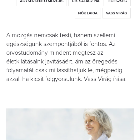
AGYSERKENTŐ MOZGÁS
DR. SALACZ PÁL
EGÉSZSÉG
NŐK LAPJA
VASS VIRÁG
A mozgás nemcsak testi, hanem szellemi
egészségünk szempontjából is fontos. Az
orvostudomány mindent megtesz az
életkilátásaink javításáért, ám az öregedés
folyamatát csak mi lassíthatjuk le, mégpedig
azzal, ha kicsit felgyorsulunk. Vass Virág írása.