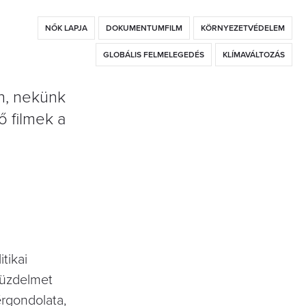
NŐK LAPJA
DOKUMENTUMFILM
KÖRNYEZETVÉDELEM
GLOBÁLIS FELMELEGEDÉS
KLÍMAVÁLTOZÁS
en, nekünk
ő filmek a
tikai
küzdelmet
érgondolata,