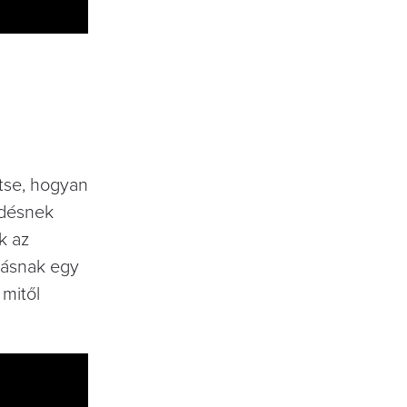
tse, hogyan
edésnek
k az
lásnak egy
 mitől