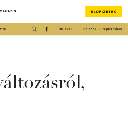
 MAGAZIN
ELŐFIZETEK
ztró
Hírlevél
Belépek
Regisztrálok
ltozásról,