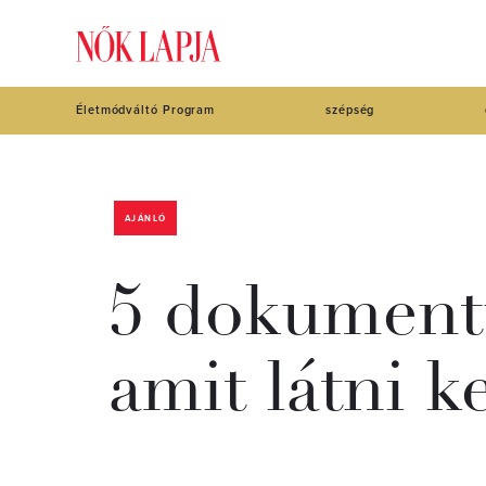
Életmódváltó Program
szépség
AJÁNLÓ
5 dokumentu
amit látni ke