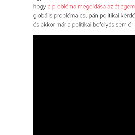
hogy
a probléma megoldása az átlagem
globális probléma csupán politikai kérd
és akkor már a politikai befolyás sem é