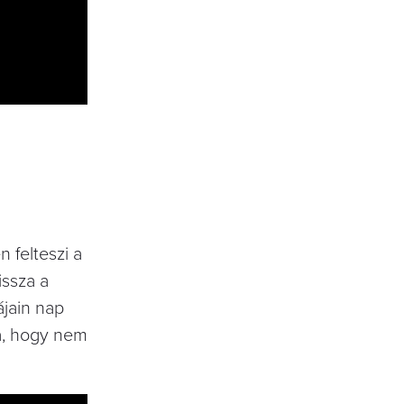
 felteszi a
issza a
jain nap
ra, hogy nem