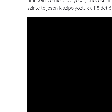
árat kell fizetnie: aszályokat, éhezést
szinte teljesen kiszipolyoztuk a Földe