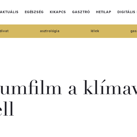
AKTUÁLIS
EGÉSZSÉG
KIKAPCS
GASZTRÓ
HETILAP
DIGITÁLIS
divat
asztrológia
lélek
gas
mfilm a klímavá
ll