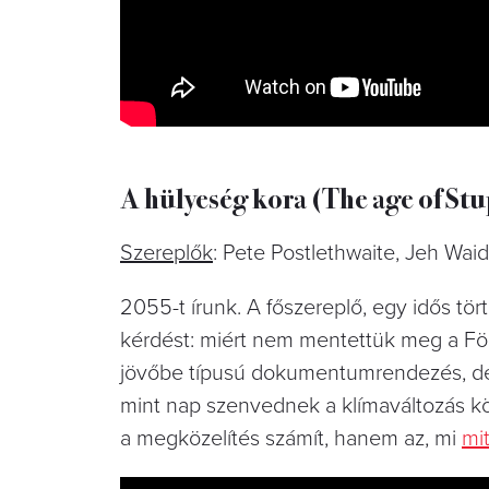
A hülyeség kora (The age of St
Szereplők
: Pete Postlethwaite, Jeh Waid
2055-t írunk. A főszereplő, egy idős tör
kérdést: miért nem mentettük meg a Föld
jövőbe típusú dokumentumrendezés, de 
mint nap szenvednek a klímaváltozás kö
a megközelítés számít, hanem az, mi
mi