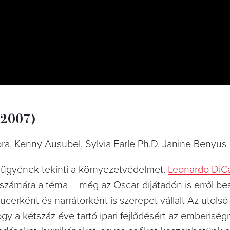
– 2007)
lora, Kenny Ausubel, Sylvia Earle Ph.D, Janine Benyus
vügyének tekinti a környezetvédelmet.
Leonardo DiCa
 számára a téma – még az Oscar-díjátadón is erről bes
cerként és narrátorként is szerepet vállalt Az utolsó
ogy a kétszáz éve tartó ipari fejlődésért az emberisé