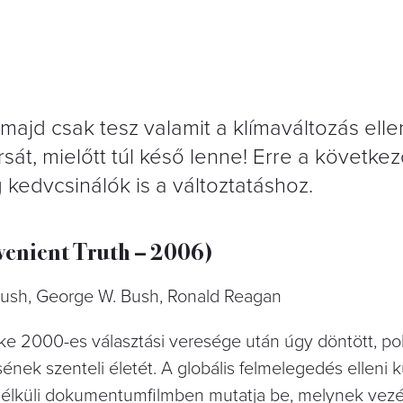
i majd csak tesz valamit a klímaváltozás ell
sát, mielőtt túl késő lenne! Erre a következ
kedvcsinálók is a változtatáshoz.
venient Truth – 2006)
 Bush, George W. Bush, Ronald Reagan
ke 2000-es választási veresége után úgy döntött, poli
nek szenteli életét. A globális felmelegedés elleni 
s nélküli dokumentumfilmben mutatja be, melynek vez