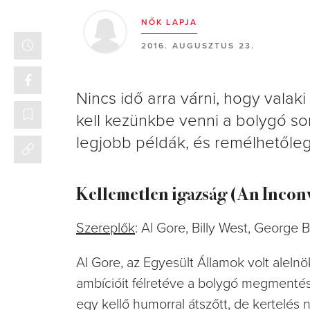
NŐK LAPJA
2016. AUGUSZTUS 23.
Nincs idő arra várni, hogy valak
kell kezünkbe venni a bolygó sor
legjobb példák, és remélhetőleg 
Kellemetlen igazság (An Incon
Szereplők
: Al Gore, Billy West, George
Al Gore, az Egyesült Államok volt alelnö
ambícióit félretéve a bolygó megmentésé
egy kellő humorral átszőtt, de kertelé