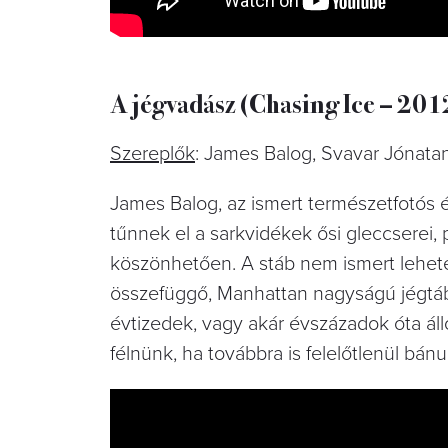
A jégvadász (Chasing Ice – 201
Szereplők
: James Balog, Svavar Jónatan
James Balog, az ismert természetfotós 
tűnnek el a sarkvidékek ősi gleccserei
köszönhetően. A stáb nem ismert lehetet
összefüggő, Manhattan nagyságú jégtáb
évtizedek, vagy akár évszázadok óta álló
félnünk, ha továbbra is felelőtlenül bán