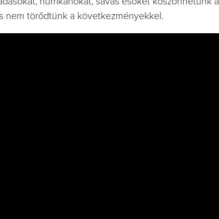
, áradásokat, hurrikánokat, savas esőket köszönhetünk
t és nem törődtünk a következményekkel.