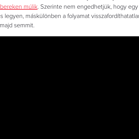
bereken múlik
. Szerinte nem engedhetjük, hogy egy
és legyen, máskülönben a folyamat visszafordíthatatla
r majd semmit.