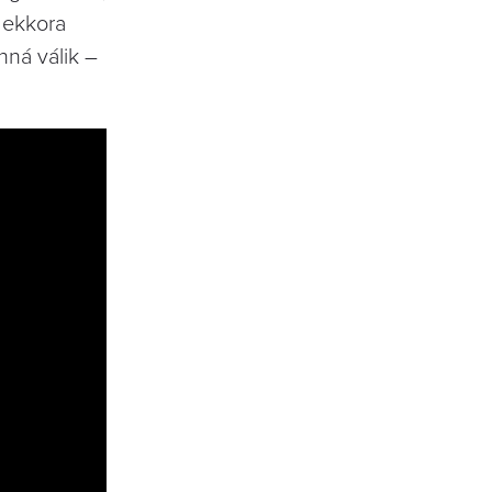
 ekkora
nná válik –