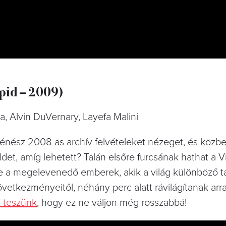
upid – 2009)
a, Alvin DuVernary, Layefa Malini
ténész 2008-as archív felvételeket nézeget, és közben
et, amíg lehetett? Talán elsőre furcsának hathat a V
a megelevenedő emberek, akik a világ különböző tá
vetkezményeitől, néhány perc alatt rávilágítanak ar
t teszünk
, hogy ez ne váljon még rosszabbá!