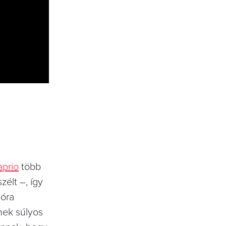
prio
több
zélt –, így
 óra
gnek súlyos