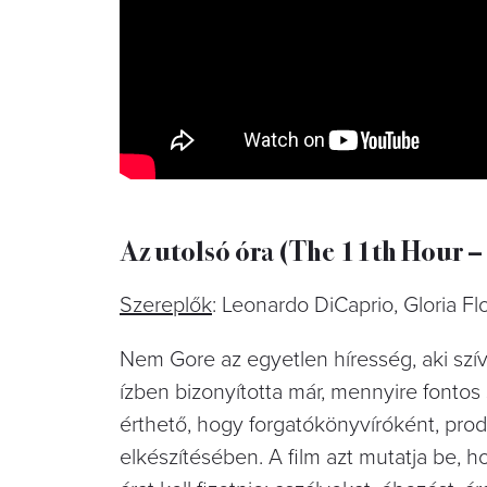
Az utolsó óra (The 11th Hour 
Szereplők
: Leonardo DiCaprio, Gloria F
Nem Gore az egyetlen híresség, aki szí
ízben bizonyította már, mennyire fontos
érthető, hogy forgatókönyvíróként, produ
elkészítésében. A film azt mutatja be, h