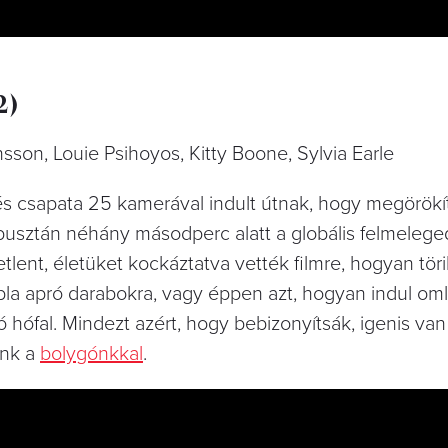
2)
sson, Louie Psihoyos, Kitty Boone, Sylvia Earle
és csapata 25 kamerával indult útnak, hogy megörökí
, pusztán néhány másodperc alatt a globális felmeleg
lent, életüket kockáztatva vették filmre, hogyan töri
la apró darabokra, vagy éppen azt, hogyan indul om
 hófal. Mindezt azért, hogy bebizonyítsák, igenis van
unk a
bolygónkkal
.