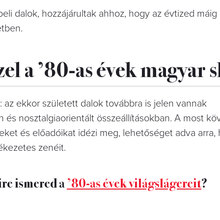
li dalok, hozzájárultak ahhoz, hogy az évtized máig 
etben.
el a ’80-as évek magyar s
ó: az ekkor született dalok továbbra is jelen vannak
és nosztalgiaorientált összeállításokban. A most kö
eket és előadóikat idézi meg, lehetőséget adva arra, 
ékezetes zenéit.
re ismered a
’80-as évek világslágereit
?