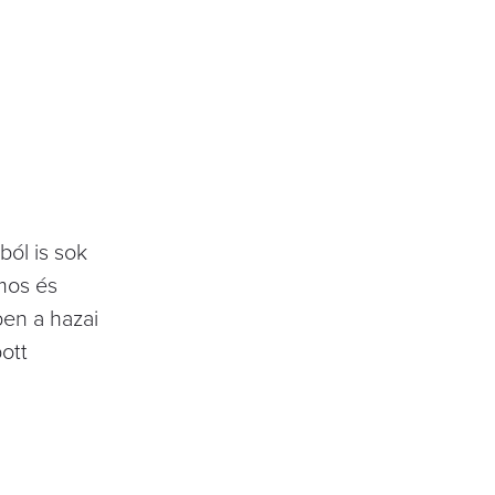
ból is sok
ámos és
ben a hazai
ott