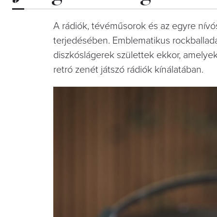
A rádiók, tévéműsorok és az egyre nívó
terjedésében. Emblematikus rockballadá
diszkóslágerek születtek ekkor, amely
retró zenét játszó rádiók kínálatában.