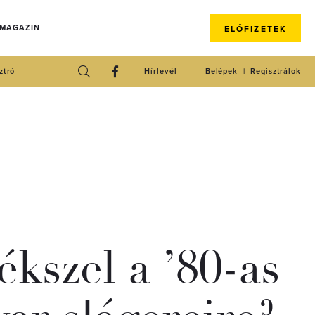
 MAGAZIN
ELŐFIZETEK
ztró
Hírlevél
Belépek
Regisztrálok
ékszel a ’80-as