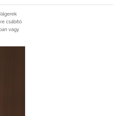
slágerek
re csábító
kban vagy