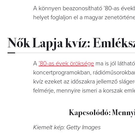
A könnyen beazonosítható ’80-as évekbe
helyet foglaljon el a magyar zenetörtén
Nők Lapja kvíz: Emléksz
A
’80-as évek öröksége
ma is jól láthat
koncertprogramokban, rádióműsorokban 
kvíz ezeket az időszakra jellemző sláger
felmérje, mennyire ismeri a korszak eml
Kapcsolódó: Mennyi
Kiemelt kép: Getty Images