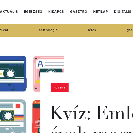
AKTUÁLIS
EGÉSZSÉG
KIKAPCS
GASZTRÓ
HETILAP
DIGITÁLIS
divat
asztrológia
lélek
gas
ADVENT
Kvíz: Eml