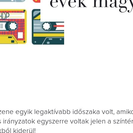
évek magy
ne egyik legaktívabb időszaka volt, amiko
s irányzatok egyszerre voltak jelen a színté
ből kiderül!