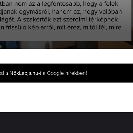
sd a
NőkLapja.hu
-t a Google hírekben!