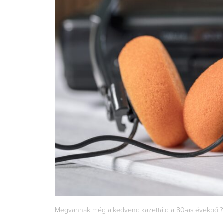
Megvannak még a kedvenc kazettáid a 80-as évekből? 