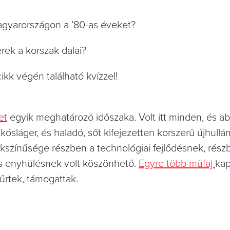
gyarországon a ’80-as éveket?
rek a korszak dalai?
ikk végén található kvízzel!
et
egyik meghatározó időszaka. Volt itt minden, és ab
kósláger, és haladó, sőt kifejezetten korszerű újhull
okszínűsége részben a technológiai fejlődésnek, rész
os enyhülésnek volt köszönhető.
Egyre több műfaj
kap
űrtek, támogattak.