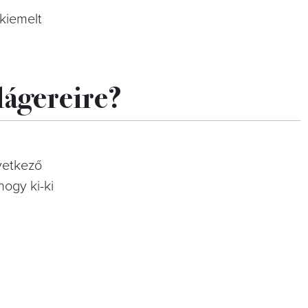
kiemelt
lágereire?
vetkező
hogy ki-ki