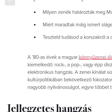
Milyen zenék határozták meg Ma
Miért maradtak máig ismert sláge
Teszteld tudásod a korszakról a c
A ’80-as évek a magyar
könnyűzenei él
kiemelkedő: rock-, a pop-, vagy épp disz
elektronikus hangzás. A zenei kínálat s
kultúrpolitikában bekövetkező fokozat
nagyobb nyilvánosságot, egyre többet t
Jellegzetes hangzás