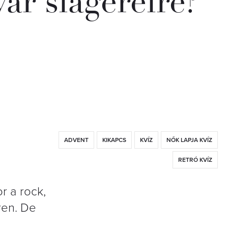
ar slágereire?
ADVENT
KIKAPCS
KVÍZ
NŐK LAPJA KVÍZ
RETRÓ KVÍZ
r a rock,
ren. De