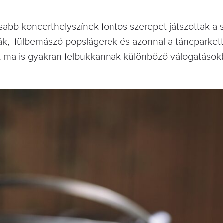
sabb koncerthelyszínek fontos szerepet játszottak a 
k, fülbemászó popslágerek és azonnal a táncparkett
ek ma is gyakran felbukkannak különböző válogatáso