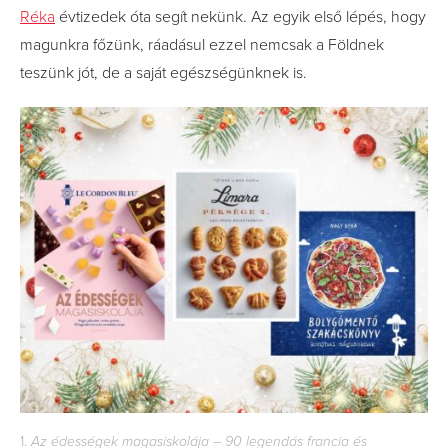
Réka
évtizedek óta segít nekünk. Az egyik első lépés, hogy
magunkra főzünk, ráadásul ezzel nemcsak a Földnek
teszünk jót, de a saját egészségünknek is.
1.
Az édességek magasiskolája – 90 legendás francia és