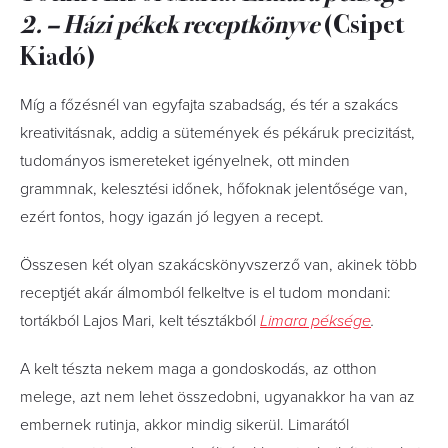
2. – Házi pékek receptkönyve
(Csipet
Kiadó)
Míg a főzésnél van egyfajta szabadság, és tér a szakács
kreativitásnak, addig a sütemények és pékáruk precizitást,
tudományos ismereteket igényelnek, ott minden
grammnak, kelesztési időnek, hőfoknak jelentősége van,
ezért fontos, hogy igazán jó legyen a recept.
Összesen két olyan szakácskönyvszerző van, akinek több
receptjét akár álmomból felkeltve is el tudom mondani:
tortákból Lajos Mari, kelt tésztákból
Limara péksége
.
A kelt tészta nekem maga a gondoskodás, az otthon
melege, azt nem lehet összedobni, ugyanakkor ha van az
embernek rutinja, akkor mindig sikerül. Limarától