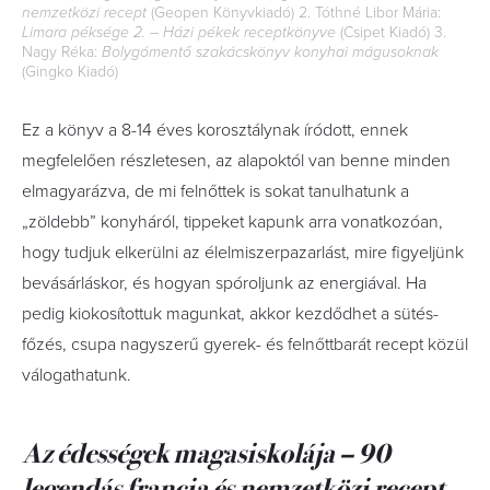
nemzetközi recept
(Geopen Könyvkiadó) 2. Tóthné Libor Mária:
Limara péksége 2. – Házi pékek receptkönyve
(Csipet Kiadó) 3.
Nagy Réka:
Bolygómentő szakácskönyv konyhai mágusoknak
(Gingko Kiadó)
Ez a könyv a 8-14 éves korosztálynak íródott, ennek
megfelelően részletesen, az alapoktól van benne minden
elmagyarázva, de mi felnőttek is sokat tanulhatunk a
„zöldebb” konyháról, tippeket kapunk arra vonatkozóan,
hogy tudjuk elkerülni az élelmiszerpazarlást, mire figyeljünk
bevásárláskor, és hogyan spóroljunk az energiával. Ha
pedig kiokosítottuk magunkat, akkor kezdődhet a sütés-
főzés, csupa nagyszerű gyerek- és felnőttbarát recept közül
válogathatunk.
Az édességek magasiskolája – 90
legendás francia és nemzetközi recept