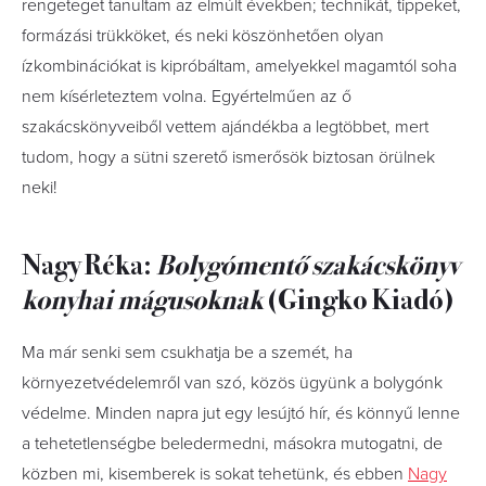
rengeteget tanultam az elmúlt években; technikát, tippeket,
formázási trükköket, és neki köszönhetően olyan
ízkombinációkat is kipróbáltam, amelyekkel magamtól soha
nem kísérleteztem volna. Egyértelműen az ő
szakácskönyveiből vettem ajándékba a legtöbbet, mert
tudom, hogy a sütni szerető ismerősök biztosan örülnek
neki!
Nagy Réka:
Bolygómentő szakácskönyv
konyhai mágusoknak
(Gingko Kiadó)
Ma már senki sem csukhatja be a szemét, ha
környezetvédelemről van szó, közös ügyünk a bolygónk
védelme. Minden napra jut egy lesújtó hír, és könnyű lenne
a tehetetlenségbe beledermedni, másokra mutogatni, de
közben mi, kisemberek is sokat tehetünk, és ebben
Nagy