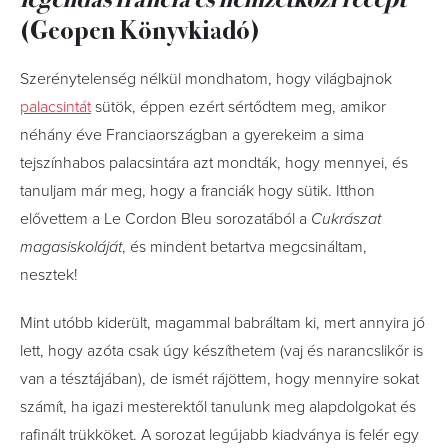
(Geopen Könyvkiadó)
Szerénytelenség nélkül mondhatom, hogy világbajnok
palacsintát
sütök, éppen ezért sértődtem meg, amikor
néhány éve Franciaországban a gyerekeim a sima
tejszínhabos palacsintára azt mondták, hogy mennyei, és
tanuljam már meg, hogy a franciák hogy sütik. Itthon
elővettem a Le Cordon Bleu sorozatából a
Cukrászat
magasiskoláját
, és mindent betartva megcsináltam,
nesztek!
Mint utóbb kiderült, magammal babráltam ki, mert annyira jó
lett, hogy azóta csak úgy készíthetem (vaj és narancslikőr is
van a tésztájában), de ismét rájöttem, hogy mennyire sokat
számít, ha igazi mesterektől tanulunk meg alapdolgokat és
rafinált trükköket. A sorozat legújabb kiadványa is felér egy