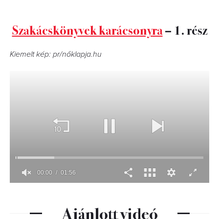
Szakácskönyvek karácsonyra
– 1. rész
Kiemelt kép: pr/nőklapja.hu
Ajánlott videó