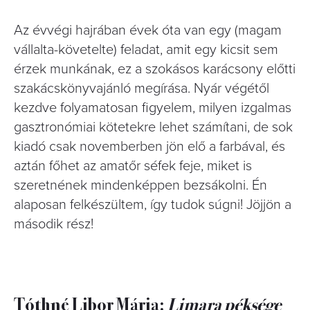
Az évvégi hajrában évek óta van egy (magam
vállalta-követelte) feladat, amit egy kicsit sem
érzek munkának, ez a szokásos karácsony előtti
szakácskönyvajánló megírása. Nyár végétől
kezdve folyamatosan figyelem, milyen izgalmas
gasztronómiai kötetekre lehet számítani, de sok
kiadó csak novemberben jön elő a farbával, és
aztán főhet az amatőr séfek feje, miket is
szeretnének mindenképpen bezsákolni. Én
alaposan felkészültem, így tudok súgni! Jöjjön a
második rész!
Tóthné Libor Mária:
Limara péksége