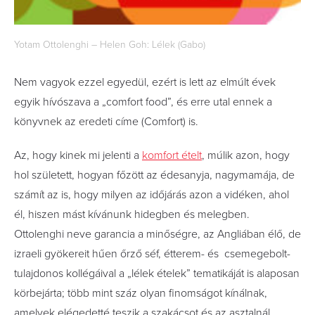
Yotam Ottolenghi – Helen Goh: Lélek (Gabo)
Nem vagyok ezzel egyedül, ezért is lett az elmúlt évek
egyik hívószava a „comfort food”, és erre utal ennek a
könyvnek az eredeti címe (Comfort) is.
Az, hogy kinek mi jelenti a
komfort ételt
, múlik azon, hogy
hol született, hogyan főzött az édesanyja, nagymamája, de
számít az is, hogy milyen az időjárás azon a vidéken, ahol
él, hiszen mást kívánunk hidegben és melegben.
Ottolenghi neve garancia a minőségre, a
z Angliában élő, de
izraeli gyökereit hűen őrző séf, étterem- és csemegebolt-
tulajdonos kollégáival a „lélek ételek” tematikáját is alaposan
körbejárta; több mint száz olyan finomságot kínálnak,
amelyek elégedetté teszik a szakácsot és az asztalnál