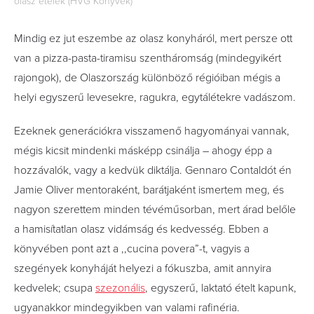
olasz ételek (HVG Könyvek)
Mindig ez jut eszembe az olasz konyháról, mert persze ott
van a pizza-pasta-tiramisu szentháromság (mindegyikért
rajongok), de Olaszország különböző régióiban mégis a
helyi egyszerű levesekre, ragukra, egytálétekre vadászom.
Ezeknek generációkra visszamenő hagyományai vannak,
mégis kicsit mindenki másképp csinálja – ahogy épp a
hozzávalók, vagy a kedvük diktálja. Gennaro Contaldót én
Jamie Oliver mentoraként, barátjaként ismertem meg, és
nagyon szerettem minden tévéműsorban, mert árad belőle
a hamisítatlan olasz vidámság és kedvesség. Ebben a
könyvében pont azt a ,,cucina povera”-t, vagyis a
szegények konyháját helyezi a fókuszba, amit annyira
kedvelek; csupa
szezonális
, egyszerű, laktató ételt kapunk,
ugyanakkor mindegyikben van valami rafinéria.