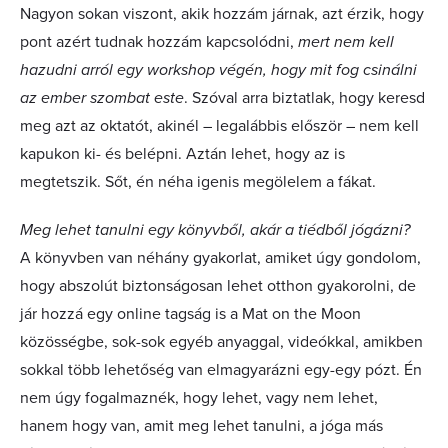
Nagyon sokan viszont, akik hozzám járnak, azt érzik, hogy
pont azért tudnak hozzám kapcsolódni,
mert nem kell
hazudni arról egy workshop végén, hogy mit fog csinálni
az ember szombat este
. Szóval arra biztatlak, hogy keresd
meg azt az oktatót, akinél – legalábbis először – nem kell
kapukon ki- és belépni. Aztán lehet, hogy az is
megtetszik. Sőt, én néha igenis megölelem a fákat.
Meg lehet tanulni egy könyvből, akár a tiédből jógázni?
A könyvben van néhány gyakorlat, amiket úgy gondolom,
hogy abszolút biztonságosan lehet otthon gyakorolni, de
jár hozzá egy online tagság is a Mat on the Moon
közösségbe, sok-sok egyéb anyaggal, videókkal, amikben
sokkal több lehetőség van elmagyarázni egy-egy pózt. Én
nem úgy fogalmaznék, hogy lehet, vagy nem lehet,
hanem hogy van, amit meg lehet tanulni, a jóga más