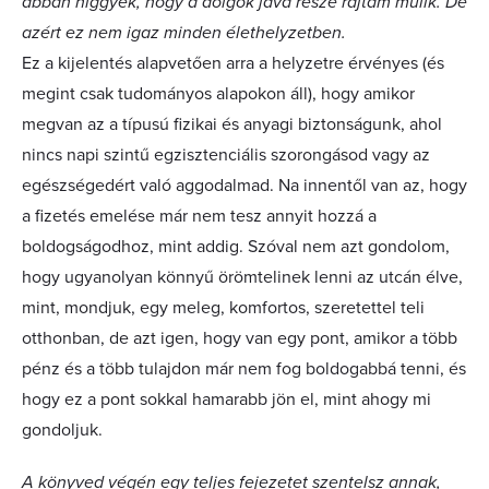
abban higgyek, hogy a dolgok java része rajtam múlik. De
azért ez nem igaz minden élethelyzetben.
Ez a kijelentés alapvetően arra a helyzetre érvényes (és
megint csak tudományos alapokon áll), hogy amikor
megvan az a típusú fizikai és anyagi biztonságunk, ahol
nincs napi szintű egzisztenciális szorongásod vagy az
egészségedért való aggodalmad. Na innentől van az, hogy
a fizetés emelése már nem tesz annyit hozzá a
boldogságodhoz, mint addig. Szóval nem azt gondolom,
hogy ugyanolyan könnyű örömtelinek lenni az utcán élve,
mint, mondjuk, egy meleg, komfortos, szeretettel teli
otthonban, de azt igen, hogy van egy pont, amikor a több
pénz és a több tulajdon már nem fog boldogabbá tenni, és
hogy ez a pont sokkal hamarabb jön el, mint ahogy mi
gondoljuk.
A könyved végén egy teljes fejezetet szentelsz annak,