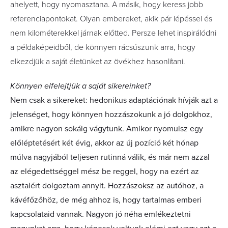
ahelyett, hogy nyomasztana. A másik, hogy keress jobb
referenciapontokat. Olyan embereket, akik pár lépéssel és
nem kilométerekkel járnak előtted. Persze lehet inspirálódni
a példaképeidből, de könnyen rácsúszunk arra, hogy
elkezdjük a saját életünket az övékhez hasonlítani.
Könnyen elfelejtjük a saját sikereinket?
Nem csak a sikereket: hedonikus adaptációnak hívják azt a
jelenséget, hogy könnyen hozzászokunk a jó dolgokhoz,
amikre nagyon sokáig vágytunk. Amikor nyomulsz egy
előléptetésért két évig, akkor az új pozíció két hónap
múlva nagyjából teljesen rutinná válik, és már nem azzal
az elégedettséggel mész be reggel, hogy na ezért az
asztalért dolgoztam annyit. Hozzászoksz az autóhoz, a
kávéfőzőhöz, de még ahhoz is, hogy tartalmas emberi
kapcsolataid vannak. Nagyon jó néha emlékeztetni