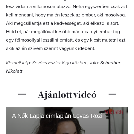
lesz vidám a villamoson utazva. Néha egyszerűen csak azt
kell mondani, hogy ma én leszek az ember, aki mosolyog.
Aki megcsillantja ezt a kedvességet, aki elkezdi a sort.
Hidd el, pár megállóval később már tucatnyi ember fog
egy félmosollyal leszállni emiatt, és egy kicsit mutatni azt,
akik az én szívem szerint vagyunk idebent.
Kiemelt kép: Kovács Eszter jóga közben, fotó:
Schreiber
Nikolett
Ajánlott videó
A Nők Lapja címlapján Lovas Rozi