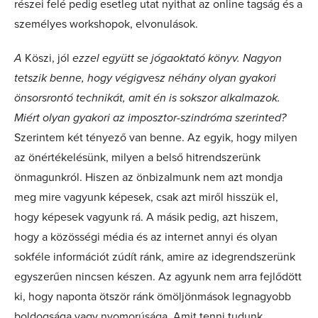
részei felé pedig esetleg utat nyithat az online tagság és a
személyes workshopok, elvonulások.
A
Köszi, jól
ezzel együtt se jógaoktató könyv. Nagyon
tetszik benne, hogy végigvesz néhány olyan gyakori
önsorsrontó technikát, amit én is sokszor alkalmazok.
Miért olyan gyakori az imposztor-szindróma szerinted?
Szerintem két tényező van benne. Az egyik, hogy milyen
az önértékelésünk, milyen a belső hitrendszerünk
önmagunkról. Hiszen az önbizalmunk nem azt mondja
meg mire vagyunk képesek, csak azt miről hisszük el,
hogy képesek vagyunk rá. A másik pedig, azt hiszem,
hogy a közösségi média és az internet annyi és olyan
sokféle információt zúdít ránk, amire az idegrendszerünk
egyszerűen nincsen készen. Az agyunk nem arra fejlődött
ki, hogy naponta ötször ránk ömöljönmások legnagyobb
boldogsága vagy nyomorúsága. Amit tenni tudunk