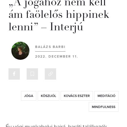
„A jógához nem kell
ám faölelős hippinek
lenni” – Interjú
BALÁZS BARBI
2022. DECEMBER 11.
JÓGA
KÖSZIJÓL
KOVÁCS ESZTER
MEDITÁCIÓ
MINDFULNESS