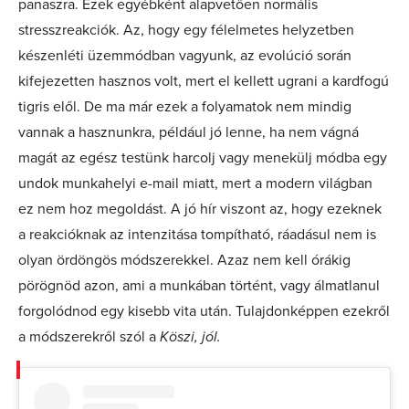
panaszra. Ezek egyébként alapvetően normális
stresszreakciók. Az, hogy egy félelmetes helyzetben
készenléti üzemmódban vagyunk, az evolúció során
kifejezetten hasznos volt, mert el kellett ugrani a kardfogú
tigris elől. De ma már ezek a folyamatok nem mindig
vannak a hasznunkra, például jó lenne, ha nem vágná
magát az egész testünk harcolj vagy menekülj módba egy
undok munkahelyi e-mail miatt, mert a modern világban
ez nem hoz megoldást. A jó hír viszont az, hogy ezeknek
a reakcióknak az intenzitása tompítható, ráadásul nem is
olyan ördöngös módszerekkel. Azaz nem kell órákig
pörögnöd azon, ami a munkában történt, vagy álmatlanul
forgolódnod egy kisebb vita után. Tulajdonképpen ezekről
a módszerekről szól a
Köszi, jól.