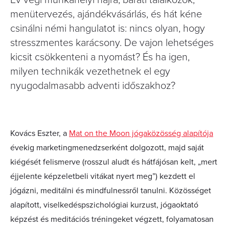
Év végi munkahelyi hajrá, baráti találkozók,
menütervezés, ajándékvásárlás, és hát kéne
csinálni némi hangulatot is: nincs olyan, hogy
stresszmentes karácsony. De vajon lehetséges
kicsit csökkenteni a nyomást? És ha igen,
milyen technikák vezethetnek el egy
nyugodalmasabb adventi időszakhoz?
Kovács Eszter, a
Mat on the Moon jógaközösség alapítója
évekig marketingmenedzserként dolgozott, majd saját
kiégését felismerve (rosszul aludt és hátfájósan kelt, „mert
éjjelente képzeletbeli vitákat nyert meg”) kezdett el
jógázni, meditálni és mindfulnessről tanulni. Közösséget
alapított, viselkedéspszichológiai kurzust, jógaoktató
képzést és meditációs tréningeket végzett, folyamatosan