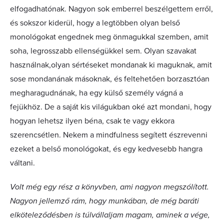
elfogadhatónak. Nagyon sok emberrel beszélgettem erről,
és sokszor kiderül, hogy a legtöbben olyan belső
monológokat engednek meg önmagukkal szemben, amit
soha, legrosszabb ellenségükkel sem. Olyan szavakat
használnak,olyan sértéseket mondanak ki maguknak, amit
sose mondanának másoknak, és feltehetően borzasztóan
megharagudnának, ha egy külső személy vágná a
fejükhöz. De a saját kis világukban oké azt mondani, hogy
hogyan lehetsz ilyen béna, csak te vagy ekkora
szerencsétlen. Nekem a mindfulness segített észrevenni
ezeket a belső monológokat, és egy kedvesebb hangra
váltani.
Volt még egy rész a könyvben, ami nagyon megszólított.
Nagyon jellemző rám, hogy munkában, de még baráti
elköteleződésben is túlvállaljam magam, aminek a vége,