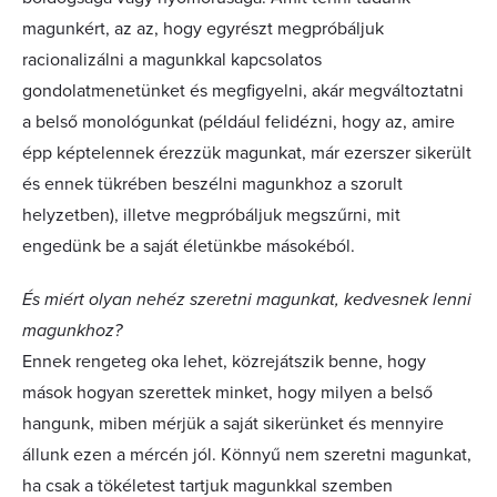
magunkért, az az, hogy egyrészt megpróbáljuk
racionalizálni a magunkkal kapcsolatos
gondolatmenetünket és megfigyelni, akár megváltoztatni
a belső monológunkat (például felidézni, hogy az, amire
épp képtelennek érezzük magunkat, már ezerszer sikerült
és ennek tükrében beszélni magunkhoz a szorult
helyzetben), illetve megpróbáljuk megszűrni, mit
engedünk be a saját életünkbe másokéból.
És miért olyan nehéz szeretni magunkat, kedvesnek lenni
magunkhoz?
Ennek rengeteg oka lehet, közrejátszik benne, hogy
mások hogyan szerettek minket, hogy milyen a belső
hangunk, miben mérjük a saját sikerünket és mennyire
állunk ezen a mércén jól. Könnyű nem szeretni magunkat,
ha csak a tökéletest tartjuk magunkkal szemben