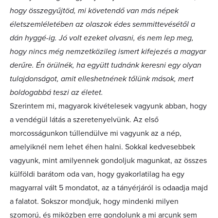
hogy összegyűjtöd, mi követendő van más népek
életszemléletében az olaszok édes semmittevésétől a
dán hyggé-ig. Jó volt ezeket olvasni, és nem lep meg,
hogy nincs még nemzetközileg ismert kifejezés a magyar
derűre. Én örülnék, ha együtt tudnánk keresni egy olyan
tulajdonságot, amit elleshetnének tőlünk mások, mert
boldogabbá teszi az életet.
Szerintem mi, magyarok kivételesek vagyunk abban, hogy
a vendégül látás a szeretenyelvünk. Az első
morcosságunkon túllendülve mi vagyunk az a nép,
amelyiknél nem lehet éhen halni. Sokkal kedvesebbek
vagyunk, mint amilyennek gondoljuk magunkat, az összes
külföldi barátom oda van, hogy gyakorlatilag ha egy
magyarral vált 5 mondatot, az a tányérjáról is odaadja majd
a falatot. Sokszor mondjuk, hogy mindenki milyen
szomorú, és miközben erre gondolunk a mi arcunk sem