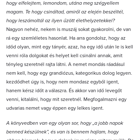
hogy elfelejtem, lemondom, utána meg szégyellem
magam. Te hogy csináltad, amiről az elején beszéltél,
hogy leszámoltál az ilyen űzött élethelyzetekkel?
Nagyon nehéz, nekem is muszáj sokat gyakorolni, de van
rá egy szemléletes hasonlat. Ha arra gondolsz, hogy az
időd olyan, mint egy tányér, azaz, ha egy idő után le is kell
venni róla dolgokat és helyet kell csinálni annak, amit
tényleg szeretnél rajta látni. A nemet mondás ráadásul
nem kell, hogy egy grandiózus, kategorikus dolog legyen.
kezdődhet úgy is, hogy nem mondasz egyből igent,
hanem kérsz időt a válaszra. És akkor van idő levegőt
venni, kitalálni, hogy mit szeretnél. Megfogalmazni egy
udvarias nemet vagy éppen egy lelkes igent.
A könyvedben van egy olyan sor, hogy „a jobb napok
benned készülnek”, és van is bennem hajlam, hogy