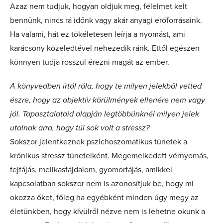
Azaz nem tudjuk, hogyan oldjuk meg, félelmet kelt
bennünk, nincs rá időnk vagy akár anyagi erőforrásaink.
Ha valami, hát ez tökéletesen leírja a nyomást, ami
karácsony közeledtével nehezedik ránk. Ettől egészen
könnyen tudja rosszul érezni magát az ember.
A könyvedben írtál róla, hogy te milyen jelekből vetted
észre, hogy az objektív körülmények ellenére nem vagy
jól. Tapasztalataid alapján legtöbbünknél milyen jelek
utalnak arra, hogy túl sok volt a stressz?
Sokszor jelentkeznek pszichoszomatikus tünetek a
krónikus stressz tüneteiként. Megemelkedett vérnyomás,
fejfájás, mellkasfájdalom, gyomorfájás, amikkel
kapcsolatban sokszor nem is azonosítjuk be, hogy mi
okozza őket, főleg ha egyébként minden úgy megy az
életünkben, hogy kívülről nézve nem is lehetne okunk a