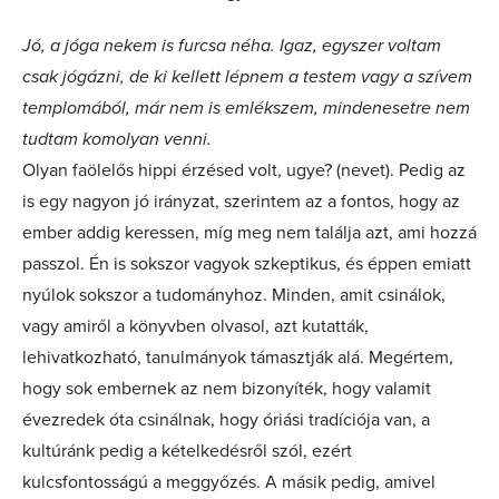
Jó, a jóga nekem is furcsa néha. Igaz, egyszer voltam
csak jógázni, de ki kellett lépnem a testem vagy a szívem
templomából, már nem is emlékszem, mindenesetre nem
tudtam komolyan venni.
Olyan faölelős hippi érzésed volt, ugye? (nevet). Pedig az
is egy nagyon jó irányzat, szerintem az a fontos, hogy az
ember addig keressen, míg meg nem találja azt, ami hozzá
passzol. Én is sokszor vagyok szkeptikus, és éppen emiatt
nyúlok sokszor a tudományhoz. Minden, amit csinálok,
vagy amiről a könyvben olvasol, azt kutatták,
lehivatkozható, tanulmányok támasztják alá. Megértem,
hogy sok embernek az nem bizonyíték, hogy valamit
évezredek óta csinálnak, hogy óriási tradíciója van, a
kultúránk pedig a kételkedésről szól, ezért
kulcsfontosságú a meggyőzés. A másik pedig, amivel