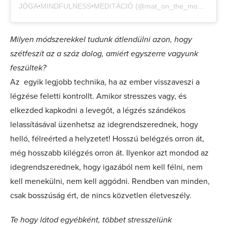
JÓGA•MINDFULNESS•MEDITÁCIÓ (@mat_on_the_moon) által megosztott bejegyzés
Milyen módszerekkel tudunk átlendülni azon, hogy
szétfeszít az a száz dolog, amiért egyszerre vagyunk
feszültek?
Az egyik legjobb technika, ha az ember visszaveszi a
légzése feletti kontrollt. Amikor stresszes vagy, és
elkezded kapkodni a levegőt, a légzés szándékos
lelassításával üzenhetsz az idegrendszerednek, hogy
helló, félreérted a helyzetet! Hosszú belégzés orron át,
még hosszabb kilégzés orron át. Ilyenkor azt mondod az
idegrendszerednek, hogy igazából nem kell félni, nem
kell menekülni, nem kell aggódni. Rendben van minden,
csak bosszúság ért, de nincs közvetlen életveszély.
Te hogy látod egyébként, többet stresszelünk