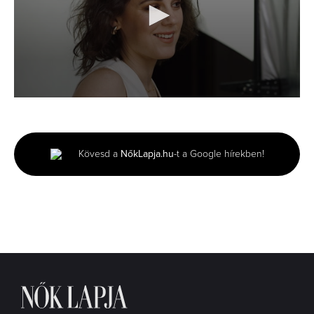
0
seconds
of
2
minutes,
Kövesd a
NőkLapja.hu
-t a Google hírekben!
13
seconds