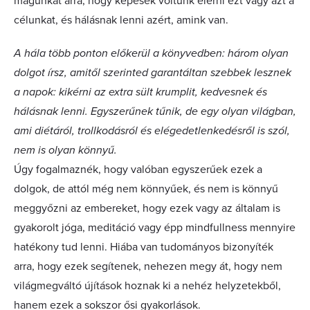
magunkat arra, hogy képesek voltunk elérni ezt vagy azt a
célunkat, és hálásnak lenni azért, amink van.
A hála több ponton előkerül a könyvedben: három olyan
dolgot írsz, amitől szerinted garantáltan szebbek lesznek
a napok: kikérni az extra sült krumplit, kedvesnek és
hálásnak lenni. Egyszerűnek tűnik, de egy olyan világban,
ami diétáról, trollkodásról és elégedetlenkedésről is szól,
nem is olyan könnyű.
Úgy fogalmaznék, hogy valóban egyszerűek ezek a
dolgok, de attól még nem könnyűek, és nem is könnyű
meggyőzni az embereket, hogy ezek vagy az általam is
gyakorolt jóga, meditáció vagy épp mindfullness mennyire
hatékony tud lenni. Hiába van tudományos bizonyíték
arra, hogy ezek segítenek, nehezen megy át, hogy nem
világmegváltó újítások hoznak ki a nehéz helyzetekből,
hanem ezek a sokszor ősi gyakorlások.