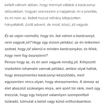
kellett válnom abban, hogy mennyit vállalok a karácsonyi
időszakban, hogyan szervezem a napjaimat, mi a prioritás,
és mi nem az. Kellett hozzá néhány kifejezetten
hányattatott, űzött advent, de most, köszi, jól vagyok.
És az vajon normális, hogy én, bár várom a karácsonyt,
nem vagyok jól? Hogy úgy érzem például, az én lelkemen
szárad, hogy jól sikerül-e minden karácsonykor, és félek,
hogy nem fog összejönni?
Persze hogy az, és én sem vagyok mindig jól. Kifejezett
viszketési rohamaim vannak például, amikor olyat hallok,
hogy stresszmentes karácsonyi készülődés, mert
egyszerűen nincs olyan, hogy stresszmentes. A stressz az
élet abszolút szükséges része, ami azért tör ránk, mert úgy
érezzük, hogy egy helyzet valamilyen szempontból
túláradó, túlmutat a belső vagy külső erőforrásainkon.