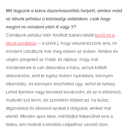
Mit tegyünk a káros összehasonlítás helyett, amikor mást
se látunk például a közösségi oldalakon, csak hogy
megint mi mindent elért X vagy Y?
Csináljunk például idén fordított bakancslistát (
erről mi is
írtunk korábban
– a szerk.), hogy visszanézzünk arra, mi
mindent csináltunk már meg ebben az évben. Amikor év
végén pörgeted az Instát, és rájössz, hogy már
mindenkinek ki van dekorálva a háza, annyit költött
dekorációra, amit te egész évben nyaralásra, könnyen
elkenődsz, és könnyen érezheted úgy, sehol se tartasz.
Lehet ilyenkor nagy terveket kovácsolni, és az is előrevivő,
motiváló tud lenni, de szerintem többet ad, ha leülsz,
átgondolod és élvezed azokat a dolgokat, amiket már
elértél. Minden apró siker, mérföldkő felkerülhet erre a
listára, ami motivál a későbbi céljaidhoz vezető úton,