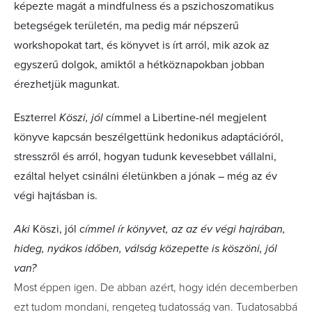
képezte magát a mindfulness és a pszichoszomatikus
betegségek területén, ma pedig már népszerű
workshopokat tart, és könyvet is írt arról, mik azok az
egyszerű dolgok, amiktől a hétköznapokban jobban
érezhetjük magunkat.
Eszterrel
Köszi, jól
címmel a Libertine-nél megjelent
könyve kapcsán beszélgettünk hedonikus adaptációról,
stresszről és arról, hogyan tudunk kevesebbet vállalni,
ezáltal helyet csinálni életünkben a jónak – még az év
végi hajtásban is.
Aki
Köszi, jól
címmel ír könyvet, az az év végi hajrában,
hideg, nyákos időben, válság közepette is köszöni, jól
van?
Most éppen igen. De abban azért, hogy idén decemberben
ezt tudom mondani, rengeteg tudatosság van. Tudatosabbá