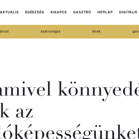
AKTUÁLIS
EGÉSZSÉG
KIKAPCS
GASZTRÓ
HETILAP
DIGITÁLIS
divat
asztrológia
lélek
gas
 amivel könnyed
k az
dóképességünke