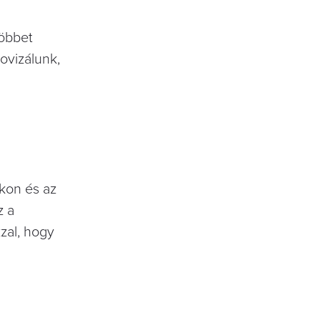
többet
ovizálunk,
kon és az
z a
zal, hogy