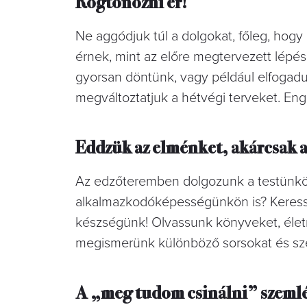
Rögtönözni ér!
Ne aggódjuk túl a dolgokat, főleg, hog
érnek, mint az előre megtervezett lépé
gyorsan döntünk, vagy például elfogadu
megváltoztatjuk a hétvégi terveket. Eng
Eddzük az elménket, akárcsak a
Az edzőteremben dolgozunk a testünkön
alkalmazkodóképességünkön is? Keressü
készségünk! Olvassunk könyveket, élet
megismerünk különböző sorsokat és sze
A „meg tudom csinálni” szemlé