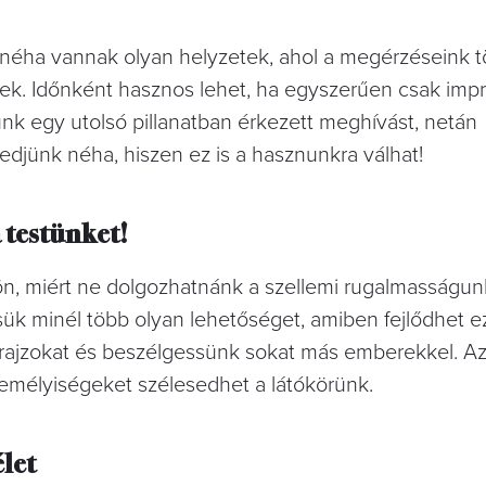
y néha vannak olyan helyzetek, ahol a megérzéseink 
sek. Időnként hasznos lehet, ha egyszerűen csak impr
nk egy utolsó pillanatban érkezett meghívást, netán
edjünk néha, hiszen ez is a hasznunkra válhat!
 testünket!
, miért ne dolgozhatnánk a szellemi rugalmasságun
k minél több olyan lehetőséget, amiben fejlődhet e
rajzokat és beszélgessünk sokat más emberekkel. Az
mélyiségeket szélesedhet a látókörünk.
let