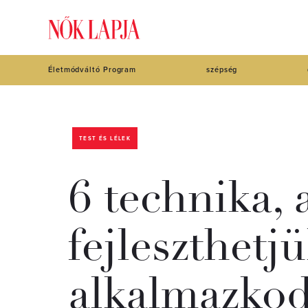
Életmódváltó Program
szépség
TEST ÉS LÉLEK
6 technika,
fejleszthetjü
alkalmazko