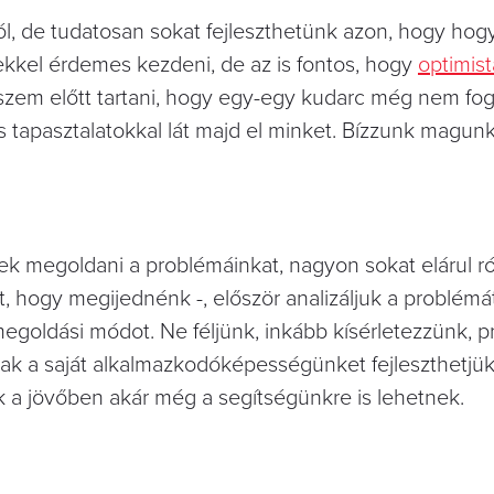
ól, de tudatosan sokat fejleszthetünk azon, hogy hog
ekkel érdemes kezdeni, de az is fontos, hogy
optimis
szem előtt tartani, hogy egy-egy kudarc még nem fog
s tapasztalatokkal lát majd el minket. Bízzunk magun
 megoldani a problémáinkat, nagyon sokat elárul ró
t, hogy megijednénk -, először analizáljuk a problémá
goldási módot. Ne féljünk, inkább kísérletezzünk, pr
sak a saját alkalmazkodóképességünket fejleszthetjük
ik a jövőben akár még a segítségünkre is lehetnek.