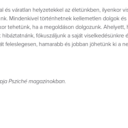
és váratlan helyzetekkel az életünkben, ilyenkor v
k. Mindenkivel történhetnek kellemetlen dolgok és 
yenkor tehetünk, ha a megoldáson dolgozunk. Ahelyett,
ibáztatnánk, fókuszáljunk a saját viselkedésünkre 
át feleslegesen, hamarabb és jobban jöhetünk ki a n
apja Psziché magazinokban.