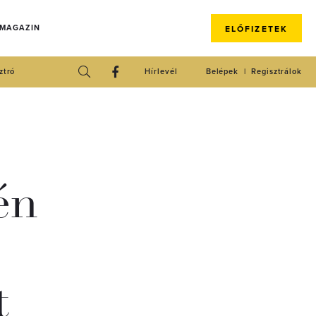
 MAGAZIN
ELŐFIZETEK
ztró
Hírlevél
Belépek
Regisztrálok
én
t