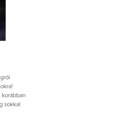
gról
okra!
el korábban
g sokkal