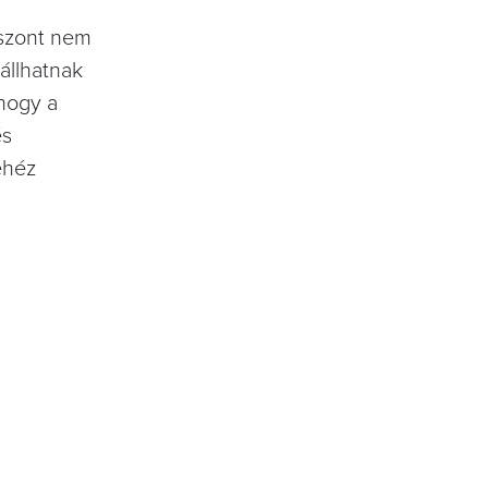
iszont nem
állhatnak
 hogy a
és
ehéz