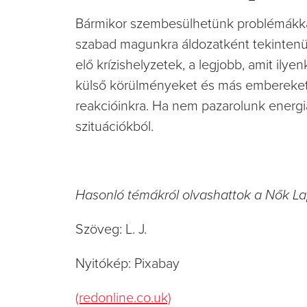
Bármikor szembesülhetünk problémákkal 
szabad magunkra áldozatként tekintenün
elő krízishelyzetek, a legjobb, amit il
külső körülményeket és más embereket h
reakcióinkra. Ha nem pazarolunk energi
szituációkból.
Hasonló témákról olvashattok a Nők L
Szöveg: L. J.
Nyitókép: Pixabay
(redonline.co.uk)