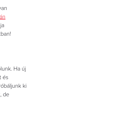
yan
tán
ja
kban!
lunk. Ha új
t és
óbáljunk ki
, de