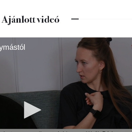
Ajánlott videó
gymástól