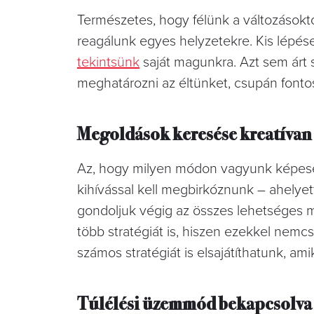
Természetes, hogy félünk a változásokt
reagálunk egyes helyzetekre. Kis lépés
tekintsünk
saját magunkra. Azt sem árt 
meghatározni az éltünket, csupán fonto
Megoldások keresése kreatívan
Az, hogy milyen módon vagyunk képesek
kihívással kell megbirkóznunk – ahelyet
gondoljuk végig az összes lehetséges me
több stratégiát is, hiszen ezekkel nemc
számos stratégiát is elsajátíthatunk, am
Túlélési üzemmód bekapcsolva