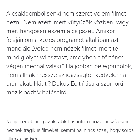
A családomból senki nem szeret velem filmet
nézni. Nem azért, mert kütyüzök közben, vagy,
mert hangosan eszem a csipszet. Amikor
felajánlom a közös programot általában azt
mondják: „Veled nem nézek filmet, mert te
mindig olyat választasz, amelyben a történet
végén meghal valaki.” Ha jobban belegondolok,
nem állnak messze az igazságtól, kedvelem a
drámákat. Hát ti? Dakos Edit írása a szomorú
mozik pozitív hatásairól.
Ne ijedjenek meg azok, akik hasonlóan hozzám szívesen
néznek tragikus filmeket, semmi baj nincs azzal, hogy sorba
állunk a sírásért.