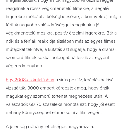
megállapították, hogy a nők nagyobb valószínűséggel
reagálnak a rossz végkimenetelű filmekre, a negatív
ingerekre (például a kétségbeesésre, a könnyekre), míg a
férfiak nagyobb valószínűséggel reagálnak a jó
végkimenetelű mozikra, pozitív érzelmi ingerekre. Bár a
nők és a férfiak reakciója általában más az egyes filmes
műfajokat tekintve, a kutatás azt sugallja, hogy a drámai,
szomorú filmek sokkal boldogabbá teszik az egyént
végeredményben.
Egy 2008-as kutatásban
a sírás pozitív, terápiás hatását
vizsgálták. 3000 embert kérdeztek meg, hogy érzik
magukat egy szomorú történet megnézése után. A
válaszadók 60-70 százaléka mondta azt, hogy jól esett
néhány könnycseppet elmorzsolni a film végén.
A jelenség néhány lehetséges magyarázata: