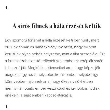
A sírós filmek a hála érzését keltik
Egy szomorú történet a hála érzését kelti bennünk, mert
örülünk annak és hálásak vagyunk azért, hogy mi nem
kerültünk olyan nehéz helyzetbe, mint a film szereplője. Ezt
a fajta összehasonlító-reflexiót szakemberek terápiák során
is használják. Megkérik a klienseiket arra, hogy képzeljék
magukat egy rossz helyzetbe került ember helyébe, így
könnyebben rájönnek arra, hogy őket a való életben
mennyi támogató ember veszi körül és így jobban tudják
értékelni a saját emberi kapcsolataikat is.