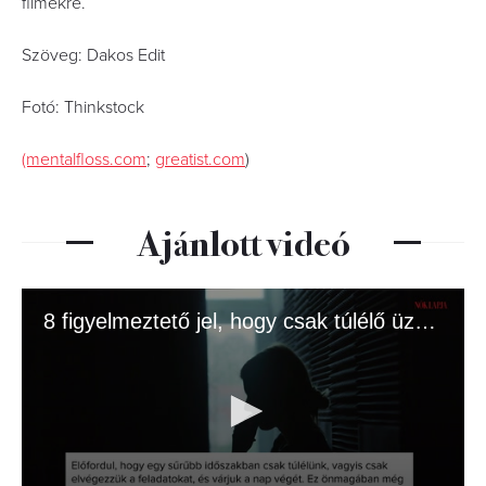
filmekre.
Szöveg: Dakos Edit
Fotó: Thinkstock
(mentalfloss.com
;
greatist.com
)
Ajánlott videó
8 figyelmeztető jel, hogy csak túlélő üzemmódban élsz