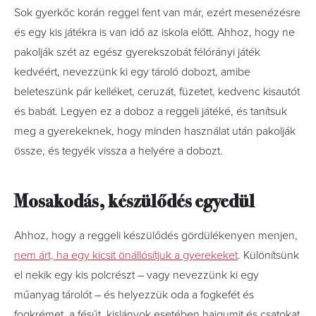
Sok gyerkőc korán reggel fent van már, ezért mesenézésre
és egy kis játékra is van idő az iskola előtt. Ahhoz, hogy ne
pakolják szét az egész gyerekszobát félórányi játék
kedvéért, nevezzünk ki egy tároló dobozt, amibe
beleteszünk pár kelléket, ceruzát, füzetet, kedvenc kisautót
és babát. Legyen ez a doboz a reggeli játéké, és tanítsuk
meg a gyerekeknek, hogy minden használat után pakolják
össze, és tegyék vissza a helyére a dobozt.
Mosakodás, készülődés egyedül
Ahhoz, hogy a reggeli készülődés gördülékenyen menjen,
nem árt, ha egy kicsit önállósítjuk a gyerekeket
. Különítsünk
el nekik egy kis polcrészt – vagy nevezzünk ki egy
műanyag tárolót – és helyezzük oda a fogkefét és
fogkrémet, a fésűt, kislányok esetében hajgumit és csatokat