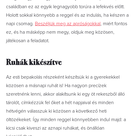
családban ez az egyik legnagyobb torúra a lefekvés előtt.
Holott sokkal könnyebb a reggel és az indulás, ha készen a
napi csomag.
Beszéljük meg az apróságokkal
, miért fontos
ez, és ha másképp nem megy, oldjuk meg közösen,
játékosan a feladatot.
Ruhák kikészítve
Az esti bepakolás részeként készítsük ki a gyerekekkel
közösen a másnapi ruhát is! Ha nagyon precízek
szeretnénk lenni, akkor alakítsunk ki egy öt rekeszből álló
tárolót, címkézzük fel őket a hét napjaival és minden
hétvégén válasszuk ki közösen a következő heti
öltözékeket. Így minden reggel könnyebben indul majd: a
kicsi csak kiveszi az aznapi ruhákat, és önállóan