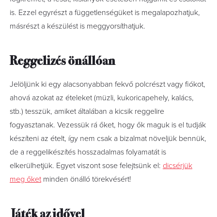
is. Ezzel egyrészt a függetlenségüket is megalapozhatjuk,
másrészt a készülést is meggyorsíthatjuk.
Reggelizés önállóan
Jelöljünk ki egy alacsonyabban fekvő polcrészt vagy fiókot,
ahová azokat az ételeket (müzli, kukoricapehely, kalács,
stb.) tesszük, amiket általában a kicsik reggelire
fogyasztanak. Vezessük rá őket, hogy ők maguk is el tudják
készíteni az ételt, így nem csak a bizalmat növeljük bennük,
de a reggelikészítés hosszadalmas folyamatát is
elkerülhetjük. Egyet viszont sose felejtsünk el:
dicsérjük
meg őket
minden önálló törekvésért!
Játék az idővel