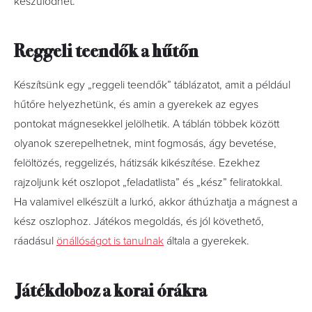
készülődhet.
Reggeli teendők a hűtőn
Készítsünk egy „reggeli teendők” táblázatot, amit a például
hűtőre helyezhetünk, és amin a gyerekek az egyes
pontokat mágnesekkel jelölhetik. A táblán többek között
olyanok szerepelhetnek, mint fogmosás, ágy bevetése,
felöltözés, reggelizés, hátizsák kikészítése. Ezekhez
rajzoljunk két oszlopot „feladatlista” és „kész” feliratokkal.
Ha valamivel elkészült a lurkó, akkor áthúzhatja a mágnest a
kész oszlophoz. Játékos megoldás, és jól követhető,
ráadásul
önállóságot is tanulnak
általa a gyerekek.
Játékdoboz a korai órákra