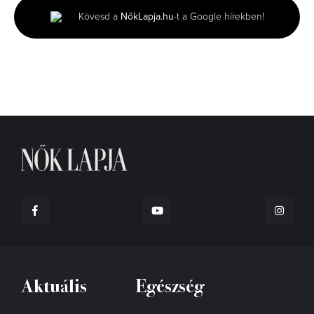
minutes,
Kövesd a
NőkLapja.hu
-t a Google hírekben!
6
seconds
Aktuális
Egészség