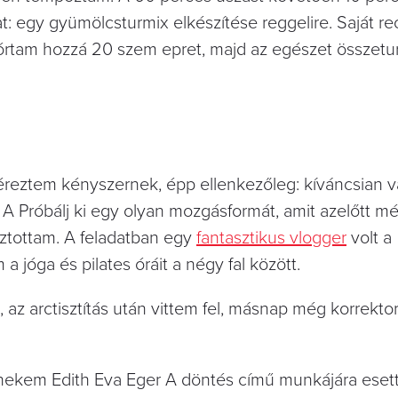
at: egy gyümölcsturmix elkészítése reggelire. Saját re
zórtam hozzá 20 szem epret, majd az egészet összetu
reztem kényszernek, épp ellenkezőleg: kíváncsian v
 A Próbálj ki egy olyan mozgásformát, amit azelőtt m
asztottam. A feladatban egy
fantasztikus vlogger
volt a
 jóga és pilates óráit a négy fal között.
 az arctisztítás után vittem fel, másnap még korrekto
, nekem Edith Eva Eger A döntés című munkájára esett