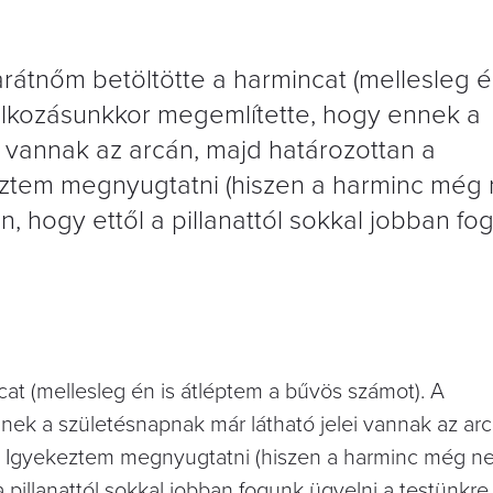
rátnőm betöltötte a harmincat (mellesleg é
lálkozásunkkor megemlítette, hogy ennek a
i vannak az arcán, majd határozottan a
eztem megnyugtatni (hiszen a harminc még
, hogy ettől a pillanattól sokkal jobban fo
at (mellesleg én is átléptem a bűvös számot). A
nek a születésnapnak már látható jelei vannak az ar
. Igyekeztem megnyugtatni (hiszen a harminc még nem
illanattól sokkal jobban fogunk ügyelni a testünkre