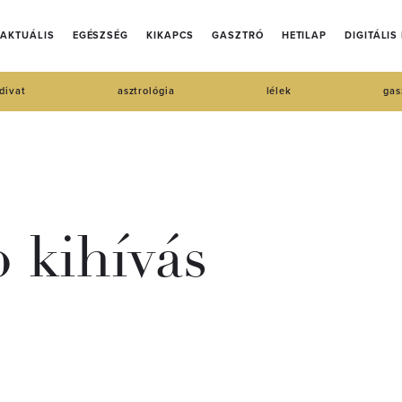
AKTUÁLIS
EGÉSZSÉG
KIKAPCS
GASZTRÓ
HETILAP
DIGITÁLIS
divat
asztrológia
lélek
gas
p kihívás