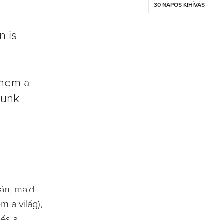
30 NAPOS KIHÍVÁS
n is
 nem a
gunk
cán, majd
 a világ),
 és a