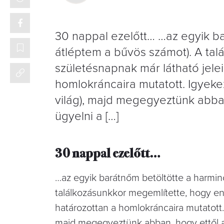
30 nappal ezelőtt… …az egyik ba
átléptem a bűvös számot). A ta
születésnapnak már látható jele
homlokráncaira mutatott. Igyek
világ), majd megegyeztünk abban
ügyelni a […]
30 nappal ezelőtt…
…az egyik barátnőm betöltötte a harminc
találkozásunkkor megemlítette, hogy en
határozottan a homlokráncaira mutatott
majd megegyeztünk abban, hogy ettől a p