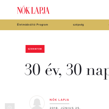
Életmódváltó Program
szépség
SZERINTEM
30 év, 30 na
NŐK LAPJA
2018. JÚNIUS 25.