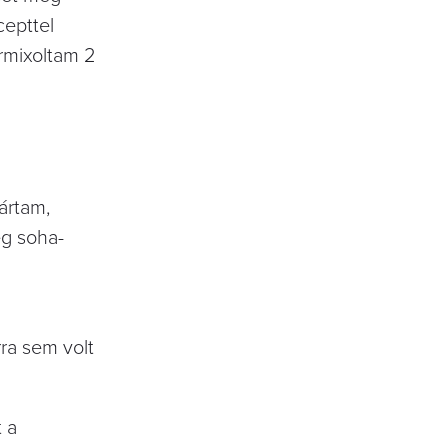
cepttel
rmixoltam 2
ártam,
ég soha-
rra sem volt
 a