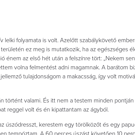
 lelki folyamata is volt. Azelőtt szabálykövető embe
 területén ez meg is mutatkozik, ha az egészséges é
ó énem az első hét után a felszínre tört: „Nekem sen
ettem volna felmentést adni magamnak. A barátom bi
 jellemző tulajdonságom a makacsság, így volt motivá
 történt valami. És itt nem a testem minden pontján
 reggel volt és én kipattantam az ágyból.
az úszódresszt, kerestem egy törölközőt és egy papu
ben tempóztam. A 60 perces úszást követően 10 per