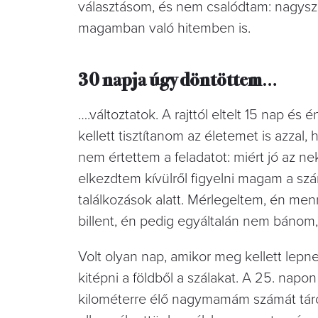
választásom, és nem csalódtam: nagyszer
magamban való hitemben is.
30 napja úgy döntöttem
…
….változtatok. A rajttól eltelt 15 nap é
kellett tisztítanom az életemet is azza
nem értettem a feladatot: miért jó az 
elkezdtem kívülről figyelni magam a sz
találkozások alatt. Mérlegeltem, én menn
billent, én pedig egyáltalán nem báno
Volt olyan nap, amikor meg kellett le
kitépni a földből a szálakat. A 25. napon
kilométerre élő nagymamám számát tárcs