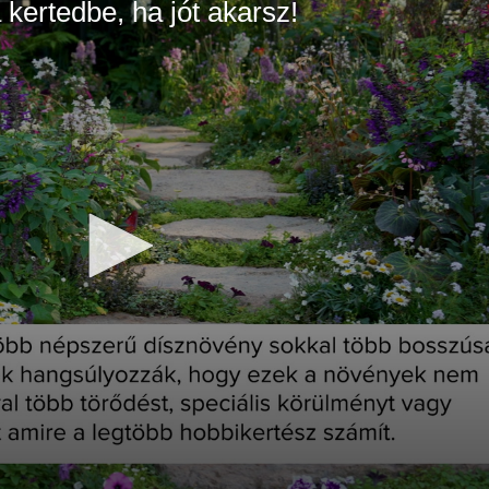
 kertedbe, ha jót akarsz!