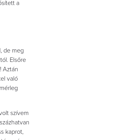
sített a
ól, de meg
ól. Elsőre
! Aztán
el való
 mérleg
volt szívem
étszázhatvan
s kaprot,