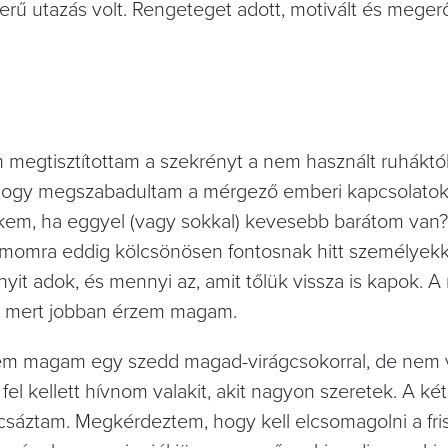
ű utazás volt. Rengeteget adott, motivált és megerő
s én megtisztítottam a szekrényt a nem használt ruhákt
l, hogy megszabadultam a mérgező emberi kapcsolatokt
nekem, ha eggyel (vagy sokkal) kevesebb barátom van?
ámomra eddig kölcsönösen fontosnak hitt személyekk
yit adok, és mennyi az, amit tőlük vissza is kapok. A
m, mert jobban érzem magam.
pnem magam egy szedd magad-virágcsokorral, de nem 
 fel kellett hívnom valakit, akit nagyon szeretek. A k
áztam. Megkérdeztem, hogy kell elcsomagolni a fris