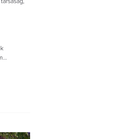
 társaság,
ek
em…