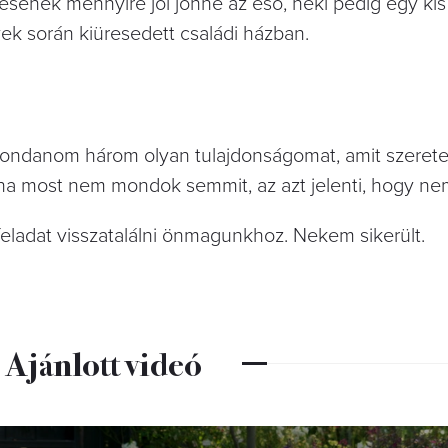
sének mennyire jól jönne az eső, neki pedig egy kis
ek során kiüresedett családi házban.
mondanom három olyan tulajdonságomat, amit szeret
a most nem mondok semmit, az azt jelenti, hogy n
feladat visszatalálni önmagunkhoz. Nekem sikerült.
Ajánlott videó