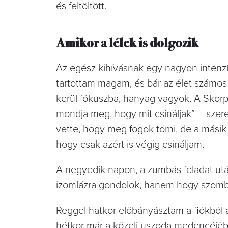
és feltöltött.
Amikor a lélek is dolgozik
Az egész kihívásnak egy nagyon intenzív
tartottam magam, és bár az élet számos
kerül fókuszba, hanyag vagyok. A Skorpi
mondja meg, hogy mit csináljak” – szer
vette, hogy meg fogok törni, de a másik
hogy csak azért is végig csináljam.
A negyedik napon, a zumbás feladat után
izomlázra gondolok, hanem hogy szombat
Reggel hatkor előbányásztam a fiókból 
hétkor már a közeli uszoda medencéjé