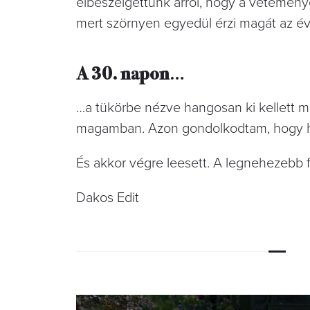
elbeszélgettünk arról, hogy a veteménye
mert szörnyen egyedül érzi magát az év
A 30. napon
…
…a tükörbe nézve hangosan ki kellett 
magamban. Azon gondolkodtam, hogy h
És akkor végre leesett. A legnehezebb 
Dakos Edit