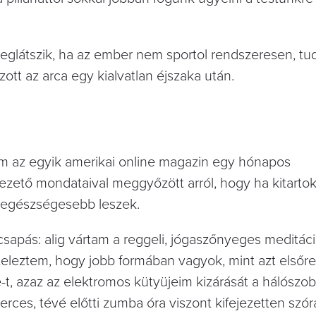
eglátszik, ha az ember nem sportol rendszeresen, tud 
tt az arca egy kialvatlan éjszaka után.
m az egyik amerikai online magazin egy hónapos
ezető mondataival meggyőzött arról, hogy ha kitartok
 egészségesebb leszek.
sapás: alig vártam a reggeli, jógaszőnyeges meditáció
eleztem, hogy jobb formában vagyok, mint azt elsőre
t, azaz az elektromos kütyüjeim kizárását a hálószo
rces, tévé előtti zumba óra viszont kifejezetten szór