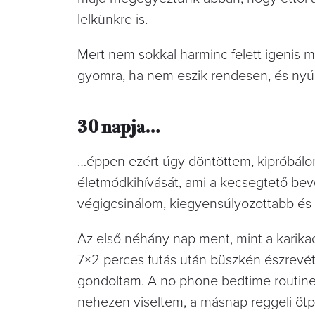
lelkünkre is.
Mert nem sokkal harminc felett igenis m
gyomra, ha nem eszik rendesen, és nyúzo
30 napja…
…éppen ezért úgy döntöttem, kipróbálo
életmódkihívását, ami a kecsegtető bev
végigcsinálom, kiegyensúlyozottabb és
Az első néhány nap ment, mint a karikac
7×2 perces futás után büszkén észrevét
gondoltam. A no phone bedtime routine-
nehezen viseltem, a másnap reggeli ötpe