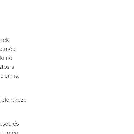
rnek
letmód
ki ne
ztosra
cióm is,
 jelentkező
csot, és
cet még