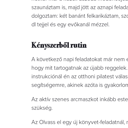
szaunáztam is, majd jött az aznapi felad
dolgoztam: két banánt felkarikáztam, s
dl tejjel és egy evőkanál mézzel.
Kényszerből rutin
A következő napi feladatokat már nem é
hogy mit tartogatnak az újabb reggelek.
instrukciónál én az otthoni pilatest vál
segítségemre, akinek azóta is gyakorlom a
Az aktív szenes arcmaszkot inkább este,
szükség.
Az Olvass el egy új könyvet-feladatnál