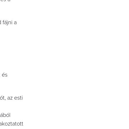
fájni a
 és
t, az esti
bából
akoztatott