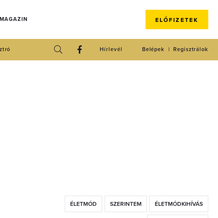
 MAGAZIN
ELŐFIZETEK
ztró
Hírlevél
Belépek
Regisztrálok
ÉLETMÓD
SZERINTEM
ÉLETMÓDKIHÍVÁS