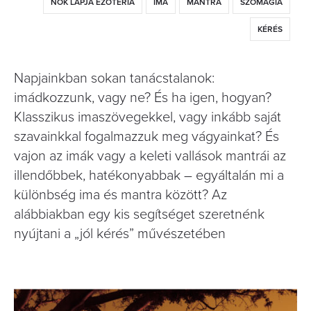
NŐK LAPJA EZOTÉRIA
IMA
MANTRA
SZÓMÁGIA
KÉRÉS
Napjainkban sokan tanácstalanok:
imádkozzunk, vagy ne? És ha igen, hogyan?
Klasszikus imaszövegekkel, vagy inkább saját
szavainkkal fogalmazzuk meg vágyainkat? És
vajon az imák vagy a keleti vallások mantrái az
illendőbbek, hatékonyabbak – egyáltalán mi a
különbség ima és mantra között? Az
alábbiakban egy kis segítséget szeretnénk
nyújtani a „jól kérés” művészetében