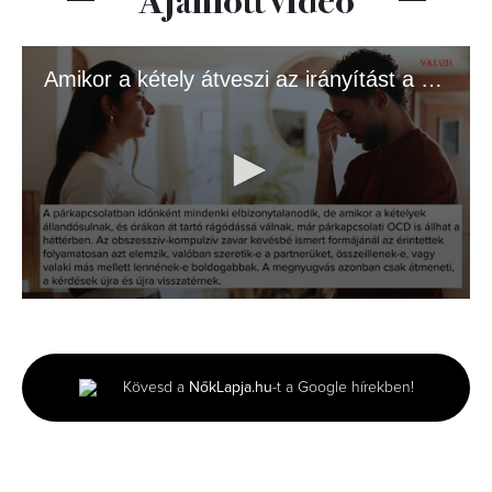
Amikor a kétely átveszi az irányítást a szerelem felett
0
seconds
of
1
minute,
Kövesd a
NőkLapja.hu
-t a Google hírekben!
34
seconds