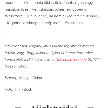
mondana akár naponta többször is, fennhangon vagy
magában ilyesmiket: „Bárcsak odaérnék időben a
találkozóra!”, „De jó lenne, ha nem a 6-os tételt húznám!”,
„Jól jönne vasárnapra a szép idő!” – és hasonlók.
…
Ha kíváncsiak vagytok, mi a különbség ima és mantra
között, vagy, hogy mikor melyiket érdemes használni,
keressétek a cikk folytatását a
Nők Lapja Ezotéria
2017/4.
lapszámában.
Szöveg: Magyar Diána
Fotó: Thinkstock
Ajánlott videó