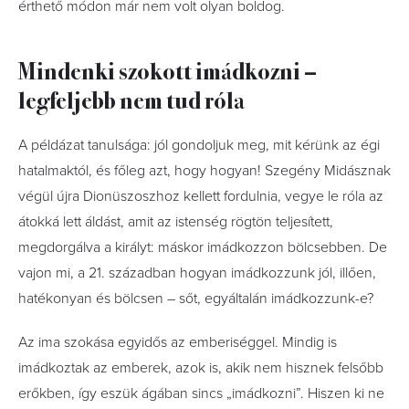
érthető módon már nem volt olyan boldog.
Mindenki szokott imádkozni –
legfeljebb nem tud róla
A példázat tanulsága: jól gondoljuk meg, mit kérünk az égi
hatalmaktól, és főleg azt, hogy hogyan! Szegény Midásznak
végül újra Dionüszoszhoz kellett fordulnia, vegye le róla az
átokká lett áldást, amit az istenség rögtön teljesített,
megdorgálva a királyt: máskor imádkozzon bölcsebben. De
vajon mi, a 21. században hogyan imádkozzunk jól, illően,
hatékonyan és bölcsen – sőt, egyáltalán imádkozzunk-e?
Az ima szokása egyidős az emberiséggel. Mindig is
imádkoztak az emberek, azok is, akik nem hisznek felsőbb
erőkben, így eszük ágában sincs „imádkozni”. Hiszen ki ne