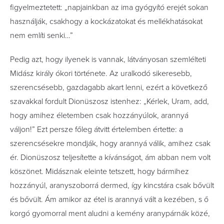
figyelmeztetett: „napjainkban az ima gyógyító erejét sokan
használják, csakhogy a kockázatokat és mellékhatásokat
nem említi senki…”
Pedig azt, hogy ilyenek is vannak, látványosan szemlélteti
Midász király ókori története. Az uralkodó sikeresebb,
szerencsésebb, gazdagabb akart lenni, ezért a következő
szavakkal fordult Dionüszosz istenhez: „Kérlek, Uram, add,
hogy amihez életemben csak hozzányúlok, arannyá
váljon!” Ezt persze főleg átvitt értelemben értette: a
szerencsésekre mondják, hogy arannyá válik, amihez csak
ér. Dionüszosz teljesítette a kívánságot, ám abban nem volt
köszönet. Midásznak eleinte tetszett, hogy bármihez
hozzányúl, aranyszoborrá dermed, így kincstára csak bővült
és bővült. Ám amikor az étel is arannyá vált a kezében, s ő
korgó gyomorral ment aludni a kemény aranypárnák közé,