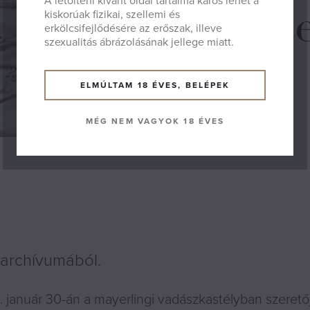
A letölteni kívánt oldal tartalma káros lehet a
a halál sz
kiskorúak fizikai, szellemi és
erkölcsifejlődésére az erőszak, illeve
szexualitás ábrázolásának jellege miatt.
ELMÚLTAM 18 ÉVES, BELÉPEK
MÉG NEM VAGYOK 18 ÉVES
 archívumából.
 január 30-án a mayerlingi vadászkastélyban szeretőj