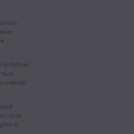
apóleon
tikus
ik
 királyfinak
 távol
az uralkodó
stoli
yen. Csak
ghez is