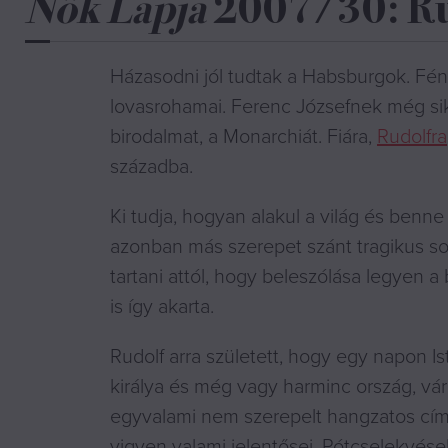
Nők Lapja
2007/30: Rudo
Házasodni jól tudtak a Habsburgok. Fén
lovasrohamai. Ferenc Józsefnek még sik
birodalmat, a Monarchiát. Fiára,
Rudolfra
századba.
Ki tudja, hogyan alakul a világ és benne
azonban más szerepet szánt tragikus so
tartani attól, hogy beleszólása legyen a
is így akarta.
Rudolf arra született, hogy egy napon I
királya és még vagy harminc ország, vár
egyvalami nem szerepelt hangzatos címei
vigyen valami jelentősei. Pótcselekvése