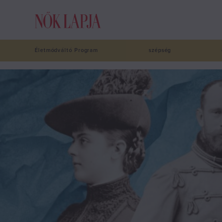
Életmódváltó Program
szépség