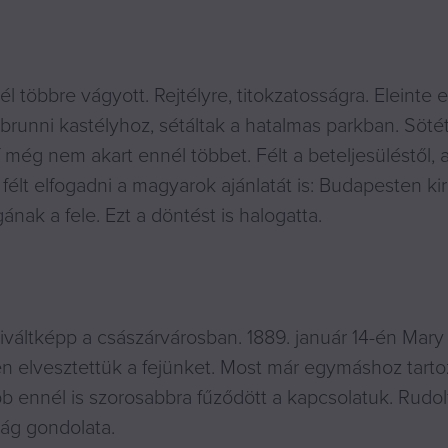
l többre vágyott. Rejtélyre, titokzatosságra. Eleinte 
nbrunni kastélyhoz, sétáltak a hatalmas parkban. Söté
még nem akart ennél többet. Félt a beteljesüléstől, 
élt elfogadni a magyarok ajánlatát is: Budapesten kir
ának a fele. Ezt a döntést is halogatta.
áltképp a császárvárosban. 1889. január 14-én Mary
en elvesztettük a fejünket. Most már egymáshoz tart
 ennél is szorosabbra fűződött a kapcsolatuk. Rudolfo
ság gondolata.