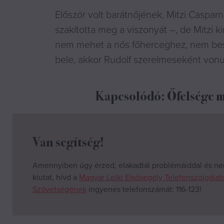
Először volt barátnőjének, Mitzi Casparn
szakította meg a viszonyát –, de Mitzi ki
nem mehet a nős főherceghez, nem besz
bele, akkor Rudolf szerelmeseként vonu
Kapcsolódó: Őfelsége m
Van segítség!
Amennyiben úgy érzed, elakadtál problémáiddal és ne
kiutat, hívd a
Magyar Lelki Elsősegély Telefonszolgálat
Szövetségének
ingyenes telefonszámát: 116-123!