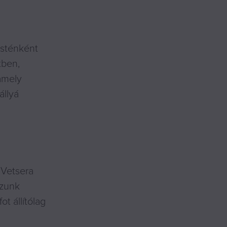
esténként
tben,
amely
állyá
 Vetsera
ozunk
t állítólag