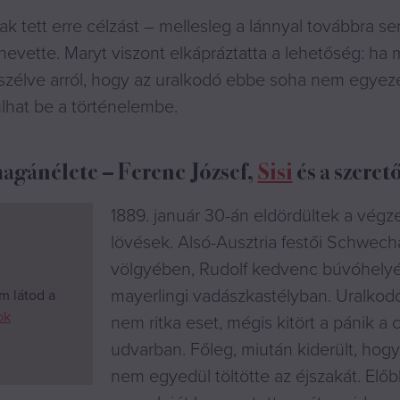
ak tett erre célzást – mellesleg a lánnyal továbbra s
nevette. Maryt viszont elkápráztatta a lehetőség: ha m
élve arról, hogy az uralkodó ebbe soha nem egyeze
lhat be a történelembe.
agánélete – Ferenc József,
Sisi
és a szeret
1889. január 30-án eldördültek a végz
lövések. Alsó-Ausztria festői Schwech
völgyében, Rudolf kedvenc búvóhelyé
mayerlingi vadászkastélyban. Uralkod
m látod a
ok
nem ritka eset, mégis kitört a pánik a 
udvarban. Főleg, miután kiderült, hogy
nem egyedül töltötte az éjszakát. Előb