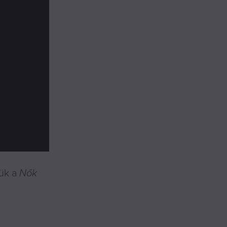
jük a
Nők