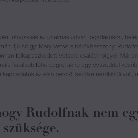
uként rángassák az unalmas udvari fogadásokon, belé
án ifjú hölgy: Mary Vetsera bárókisasszony. Rudolfot
nnan felkapaszkodott Vetsera család hölgyei. Már any
a nála fiatalabb főhercegre, akire egy évtizeddel későb
 kapcsolatuk az első perctől kezdve rendkívüli volt, 
 hogy Rudolfnak nem eg
 szüksége.