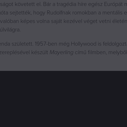
ágot követett el. Bár a tragédia híre egész Európát 
góta sejtették, hogy Rudolfnak romokban a mentális 
 valóban képes volna saját kezével véget vetni életé
úlvilágra.
enda született. 1957-ben még Hollywood is feldolgozt
szereplésével készült
Mayerling
című filmben, melybő