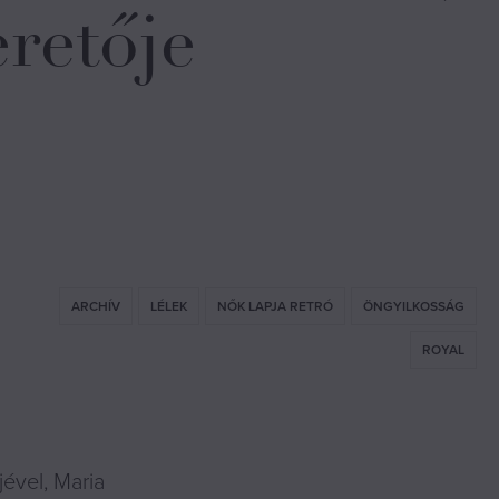
eretője
ARCHÍV
LÉLEK
NŐK LAPJA RETRÓ
ÖNGYILKOSSÁG
ROYAL
ével, Maria