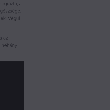
megrázta, a
egészsége.
nek. Végül
a az
l néhány