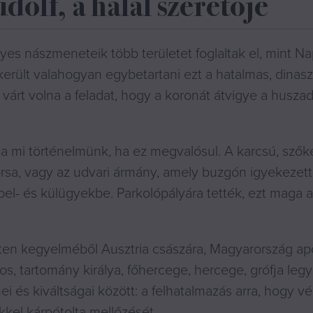
lf, a halál szeretője
yes nászmeneteik több területet foglaltak el, mint N
erült valahogyan egybetartani ezt a hatalmas, dinasz
várt volna a feladat, hogy a koronát átvigye a huszad
 a mi történelmünk, ha ez megvalósul. A karcsú, szőke
rsa, vagy az udvari ármány, amely buzgón igyekezett
 bel- és külügyekbe. Parkolópályára tették, ezt maga 
sten kegyelméből Ausztria császára, Magyarország apo
os, tartomány királya, főhercege, hercege, grófja leg
 és kiváltságai között: a felhatalmazás arra, hogy vé
kkel kárpótolta mellőzését.