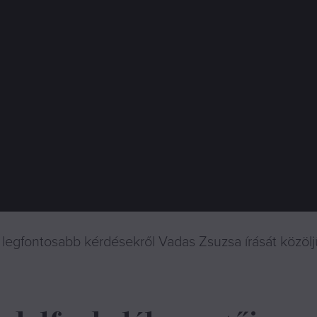
ő legfontosabb kérdésekről Vadas Zsuzsa írását közöl