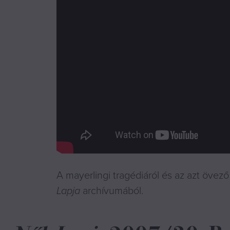
A mayerlingi tragédiáról és az azt övez
Lapja
archívumából.