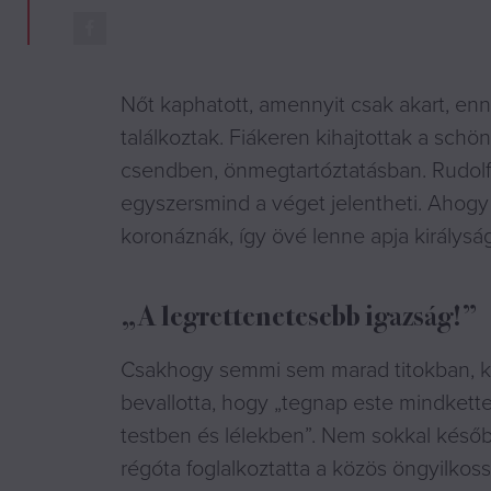
Nőt kaphatott, amennyit csak akart, enné
találkoztak. Fiákeren kihajtottak a schö
csendben, önmegtartóztatásban. Rudolf 
egyszersmind a véget jelentheti. Ahogy f
koronáznák, így övé lenne apja királyság
„A legrettenetesebb igazság!”
Csakhogy semmi sem marad titokban, kiv
bevallotta, hogy „tegnap este mindkett
testben és lélekben”. Nem sokkal később
régóta foglalkoztatta a közös öngyilkos