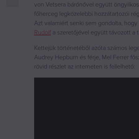
von Vetsera bárónővel együtt öngyilkoss
főherceg legközelebbi hozzátartozói ré
Azt valamiért senki sem gondolta, hogy
Rudolf
a szeretőjével együtt távozott a t
Kettejük történetéből azóta számos leg
Audrey Hepburn és férje, Mel Ferrer fő
rövid részlet az interneten is fellelhető: