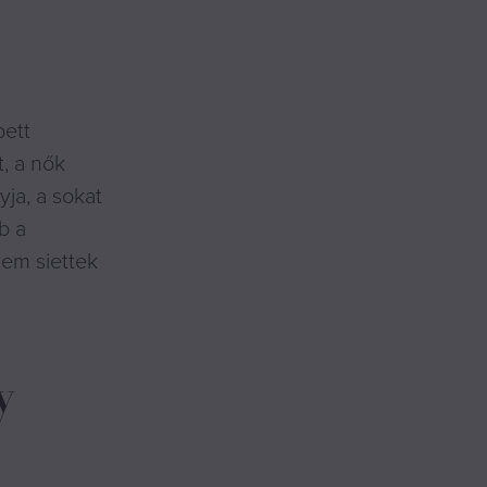
pett
, a nők
ja, a sokat
b a
nem siettek
y