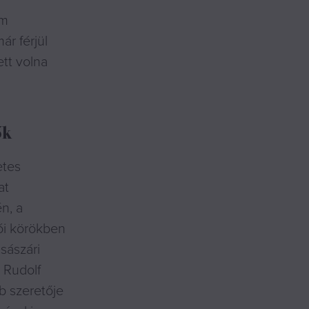
em
ár férjül
tt volna
ők
etes
at
n, a
ói körökben
császári
 Rudolf
b szeretője