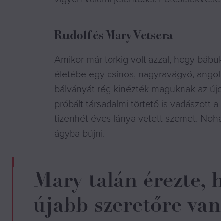
Rudolf és Mary Vetsera
Amikor már torkig volt azzal, hogy báb
életébe egy csinos, nagyravágyó, angolm
bálványát rég kinézték maguknak az újo
próbált társadalmi törtető is vadászott 
tizenhét éves lánya vetett szemet. Noha
ágyba bújni.
Mary talán érezte,
újabb szeretőre van