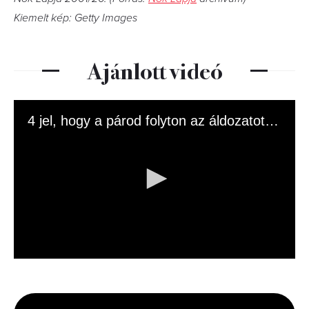
Kiemelt kép: Getty Images
Ajánlott videó
4 jel, hogy a párod folyton az áldozatot játssza
0
seconds
of
1
minute,