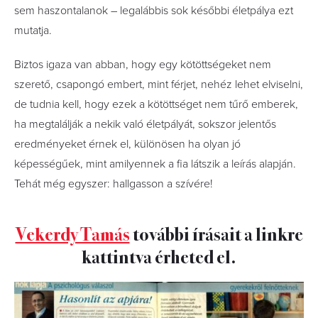
sem haszontalanok – legalábbis sok későbbi életpálya ezt
mutatja.
Biztos igaza van abban, hogy egy kötöttségeket nem
szerető, csapongó embert, mint férjet, nehéz lehet elviselni,
de tudnia kell, hogy ezek a kötöttséget nem tűrő emberek,
ha megtalálják a nekik való életpályát, sokszor jelentős
eredményeket érnek el, különösen ha olyan jó
képességűek, mint amilyennek a fia látszik a leírás alapján.
Tehát még egyszer: hallgasson a szívére!
Vekerdy Tamás
további írásait a linkre
kattintva érheted el.