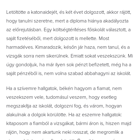
Letöltötte a katonaidejét, és két évet dolgozott, akkor rájött,
hogy tanulni szeretne, mert a diploma hiánya akadályozta
az előrejutásban. Egy költségtérítéses főiskolát választott, a
saját fizetéséből, mert dolgozott is mellette. Most
harmadéves. Kimaradozik, későn jár haza, nem tanul, és a
vizsgák sorra nem sikerülnek. Emiatt sokat veszekszünk. Mi
úgy gondoljuk, ha már ilyen sok pénzt befizetett, még ha a
saját pénzéből is, nem volna szabad abbahagyni az iskolát.
Ha a szívemre hallgatok, békén hagyom a fiamat, nem
veszekszem vele, tudomásul veszem, hogy esetleg
megszakítja az iskolát, dolgozni fog, és várom, hogyan
alakulnak a dolgok körülötte. Ha az eszemre hallgatok:
kitaposom a fiamból a vizsgákat, bármi áron is, hiszen majd
rájön, hogy nem akartunk neki rosszat, de megromlik a