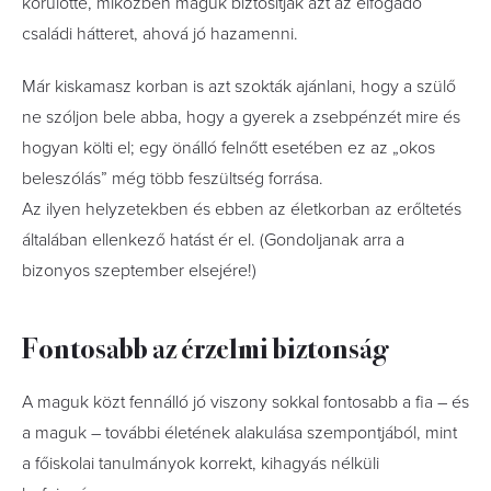
körülötte, miközben maguk biztosítják azt az elfogadó
családi hátteret, ahová jó hazamenni.
Már kiskamasz korban is azt szokták ajánlani, hogy a szülő
ne szóljon bele abba, hogy a gyerek a zsebpénzét mire és
hogyan költi el; egy önálló felnőtt esetében ez az „okos
beleszólás” még több feszültség forrása.
Az ilyen helyzetekben és ebben az életkorban az erőltetés
általában ellenkező hatást ér el. (Gondoljanak arra a
bizonyos szeptember elsejére!)
Fontosabb az érzelmi biztonság
A maguk közt fennálló jó viszony sokkal fontosabb a fia – és
a maguk – további életének alakulása szempontjából, mint
a főiskolai tanulmányok korrekt, kihagyás nélküli