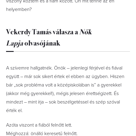
viszony köztem és a fiam között. Ön mit tenne az én
helyemben?
Vekerdy Tamás válasza a
Nők
Lapja
olvasójának
A szívemre hallgatnék. Önök – jelenlegi férjével és fiával
együtt – már sok sikert értek el ebben az ügyben. Hiszen
bár „sok probléma volt a középiskolában is” a gyerekkel
(akkor még gyerekkel!), mégis jelesen érettségizett. És
mindezt – mint írja – sok beszélgetéssel és szép szóval
érték el.
Azóta viszont a fiából felnőtt lett.
Méghozzá: önálló keresetű felnőtt.