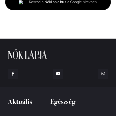
Kövesd a
NőkLapja.hu
-t a Google hírekben!
22
seconds
Aktuális
Egészség