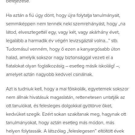
befejezése.
Ha aztán a fiú úgy dönt, hogy újra folytatja tanulmányait,
semmiképpen nem tennék neki szemrehányást, hogy „na
látod, elvesztegettél egy, vagy két, vagy akárhány évet,
legalább a harmadik év végén levizsgáztál volna…” stb.
Tudomásul venném, hogy ő ezen a kanyargósabb úton
halad, amelyik sokszor nagy biztonsággal vezeti el a
fiatalokat olyan foglalkozásig – esetleg másik iskoláig! –,
amelyet aztán nagyobb kedvvel csinálnak.
Azt is tudniuk kell, hogy a mai főiskolák, egyetemek sokszor
nem állnak hivatásuk magaslatán, rettenetesen untatják az
ott tanulókat, és felesleges dolgokkal gyötörve őket,
kedvüket szegik. Ezért sokan szakítanak meg, hagynak ott
tanulmányokat, hogy aztán esetleg más módon, más
helyen folytassák. A látszólag „feleslegesen” eltöltött évek