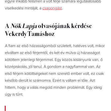
egyre inkább felismeri a volt férje számára legutálatosabb
viselkedési mintáját, a
csapongást
.
A
Nők Lapja
olvasójának kérdése
Vekerdy Tamáshoz
A fiam az első házasságomból született, hatéves volt, mikor
elváltam az első férjemtől, és két év múlva új házasságot
kötöttem jelenlegi férjemmel. Egy közös kislányunk van, ő
középiskolás, jól tanul. A gondom a nagyfiammal van. Az
első férjem kötöttségeket nem szerető ember volt, ez csak
később derült ki számomra. Ezért is váltam el tőle. Azt
hittem, hogy a válás megold minden problémát. Egy ideig
úgy is tűnt.