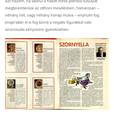
Azt hiszem, ha sikerül a hallott mese jelentős túlsúlyát
megteremteniük az otthoni mesélésben, hamarosan –
néhány hét, vagy néhány hónap múlva – enyhülni fog
(majd talán el is fog tűnni) a negatív figurákkal való
azonosulás kényszere gyerekükben.