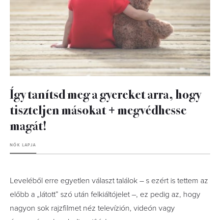
Így tanítsd meg a gyereket arra, hogy
tiszteljen másokat + megvédhesse
magát!
NŐK LAPJA
Leveléből erre egyetlen választ találok – s ezért is tettem az
előbb a „látott” szó után felkiáltójelet –, ez pedig az, hogy
nagyon sok rajzfilmet néz televízión, videón vagy