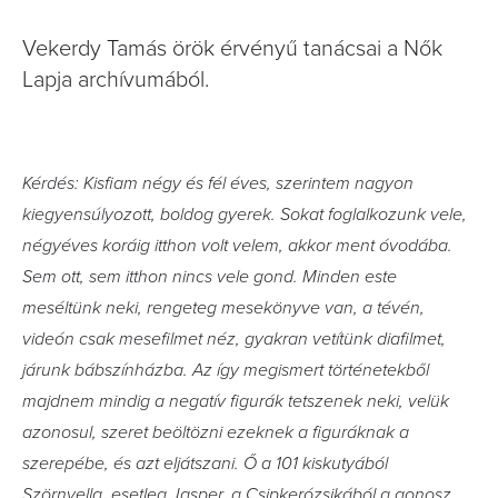
Vekerdy Tamás örök érvényű tanácsai a Nők
Lapja archívumából.
Kérdés: Kisfiam négy és fél éves, szerintem nagyon
kiegyensúlyozott, boldog gyerek. Sokat foglalkozunk vele,
négyéves koráig itthon volt velem, akkor ment óvodába.
Sem ott, sem itthon nincs vele gond. Minden este
meséltünk neki, rengeteg mesekönyve van, a tévén,
videón csak mesefilmet néz, gyakran vetítünk diafilmet,
járunk bábszínházba. Az így megismert történetekből
majdnem mindig a negatív figurák tetszenek neki, velük
azonosul, szeret beöltözni ezeknek a figuráknak a
szerepébe, és azt eljátszani. Ő a 101 kiskutyából
Szörnyella, esetleg Jasper, a Csipkerózsikából a gonosz