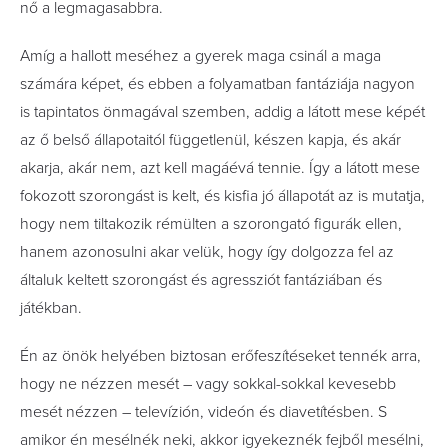
nő a legmagasabbra.
Amíg a hallott meséhez a gyerek maga csinál a maga
számára képet, és ebben a folyamatban fantáziája nagyon
is tapintatos önmagával szemben, addig a látott mese képét
az ő belső állapotaitól függetlenül, készen kapja, és akár
akarja, akár nem, azt kell magáévá tennie. Így a látott mese
fokozott szorongást is kelt, és kisfia jó állapotát az is mutatja,
hogy nem tiltakozik rémülten a szorongató figurák ellen,
hanem azonosulni akar velük, hogy így dolgozza fel az
általuk keltett szorongást és agressziót fantáziában és
játékban.
Én az önök helyében biztosan erőfeszítéseket tennék arra,
hogy ne nézzen mesét – vagy sokkal-sokkal kevesebb
mesét nézzen – televízión, videón és diavetítésben. S
amikor én mesélnék neki, akkor igyekeznék fejből mesélni,