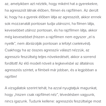
az, amelyikben azt nézték, hogy miként hat a gyerekekre,
ha agressziót látnak élőben, filmen és rajzfilmen. Az derült
ki, hogy ha a gyerek élőben látja az agressziót, akkor ennek
sok mozzanatát pontosan tudja utánozni, ha filmen látja,
kevesebbet utánoz pontosan, és ha rajzfilmen látja, akkor
még kevesebbet (hiszen a rajzfilmen nem egyszer „el is
nyelik”, nem ábrázolják pontosan a lefolyt cselekvést).
Csakhogy ha az összes agresszív választ nézzük, az
agresszív feszültség teljes növekedését, akkor a sorrend
fordított! Az élő modell növeli a legkevésbé az általános
agressziós szintet, a filmbeli már jobban, és a legjobban a
rajzfilm!
A vizsgálatok szerint tehát, ha azzal nyugtatjuk magunkat,
hogy „hiszen csak rajzfilmet néz”, tévedésben vagyunk,
nincs igazunk. Tudunk kellene: agressziós feszültsége most