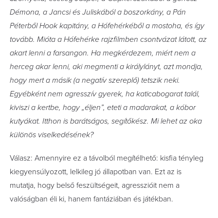
Démona, a Jancsi és Juliskából a boszorkány, a Pán
Péterből Hook kapitány, a Hófehérkéből a mostoha, és így
tovább. Mióta a Hófehérke rajzfilmben csontvázat látott, az
akart lenni a farsangon. Ha megkérdezem, miért nem a
herceg akar lenni, aki megmenti a királylányt, azt mondja,
hogy mert a másik (a negatív szereplő) tetszik neki.
Egyébként nem agresszív gyerek, ha katicabogarat talál,
kiviszi a kertbe, hogy „éljen”, eteti a madarakat, a kóbor
kutyákat. Itthon is barátságos, segítőkész. Mi lehet az oka
különös viselkedésének?
Válasz: Amennyire ez a távolból megítélhető: kisfia tényleg
kiegyensúlyozott, lelkileg jó állapotban van. Ezt az is
mutatja, hogy belső feszültségeit, agresszióit nem a
valóságban éli ki, hanem fantáziában és játékban.