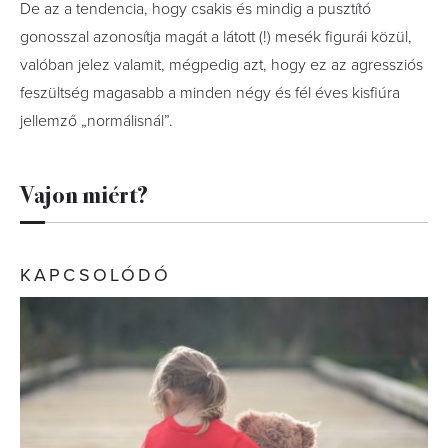
De az a tendencia, hogy csakis és mindig a pusztító
gonosszal azonosítja magát a látott (!) mesék figurái közül,
valóban jelez valamit, mégpedig azt, hogy ez az agressziós
feszültség magasabb a minden négy és fél éves kisfiúra
jellemző „normálisnál”.
Vajon miért?
KAPCSOLÓDÓ