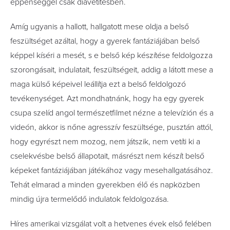
éppenséggel csak diavetítésben.
Amíg ugyanis a hallott, hallgatott mese oldja a belső
feszültséget azáltal, hogy a gyerek fantáziájában belső
képpel kíséri a mesét, s e belső kép készítése feldolgozza
szorongásait, indulatait, feszültségeit, addig a látott mese a
maga külső képeivel leállítja ezt a belső feldolgozó
tevékenységet. Azt mondhatnánk, hogy ha egy gyerek
csupa szelíd angol természetfilmet nézne a televízión és a
videón, akkor is nőne agresszív feszültsége, pusztán attól,
hogy egyrészt nem mozog, nem játszik, nem vetíti ki a
cselekvésbe belső állapotait, másrészt nem készít belső
képeket fantáziájában játékához vagy mesehallgatásához.
Tehát elmarad a minden gyerekben élő és napközben
mindig újra termelődő indulatok feldolgozása.
Híres amerikai vizsgálat volt a hetvenes évek első felében