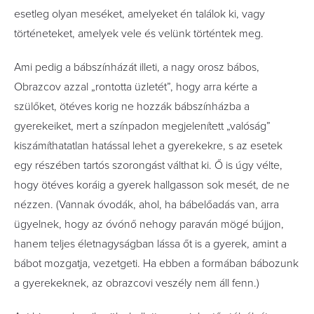
esetleg olyan meséket, amelyeket én találok ki, vagy
történeteket, amelyek vele és velünk történtek meg.
Ami pedig a bábszínházát illeti, a nagy orosz bábos,
Obrazcov azzal „rontotta üzletét”, hogy arra kérte a
szülőket, ötéves korig ne hozzák bábszínházba a
gyerekeiket, mert a színpadon megjelenített „valóság”
kiszámíthatatlan hatással lehet a gyerekekre, s az esetek
egy részében tartós szorongást válthat ki. Ő is úgy vélte,
hogy ötéves koráig a gyerek hallgasson sok mesét, de ne
nézzen. (Vannak óvodák, ahol, ha bábelőadás van, arra
ügyelnek, hogy az óvónő nehogy paraván mögé bújjon,
hanem teljes életnagyságban lássa őt is a gyerek, amint a
bábot mozgatja, vezetgeti. Ha ebben a formában bábozunk
a gyerekeknek, az obrazcovi veszély nem áll fenn.)