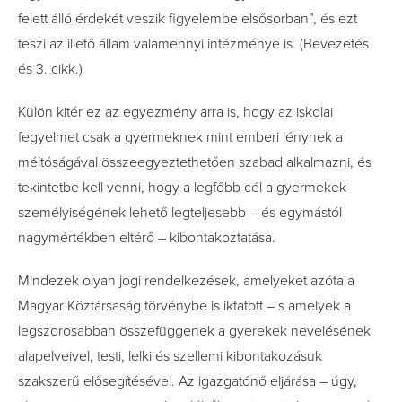
felett álló érdekét veszik figyelembe elsősorban”, és ezt
teszi az illető állam valamennyi intézménye is. (Bevezetés
és 3. cikk.)
Külön kitér ez az egyezmény arra is, hogy az iskolai
fegyelmet csak a gyermeknek mint emberi lénynek a
méltóságával összeegyeztethetően szabad alkalmazni, és
tekintetbe kell venni, hogy a legfőbb cél a gyermekek
személyiségének lehető legteljesebb – és egymástól
nagymértékben eltérő – kibontakoztatása.
Mindezek olyan jogi rendelkezések, amelyeket azóta a
Magyar Köztársaság törvénybe is iktatott – s amelyek a
legszorosabban összefüggenek a gyerekek nevelésének
alapelveivel, testi, lelki és szellemi kibontakozásuk
szakszerű elősegítésével. Az igazgatónő eljárása – úgy,