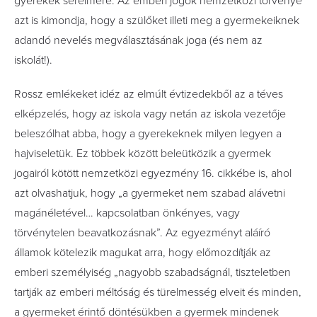
gyerekek sérelmére. Az emberi jogok nemzetközi törvénye
azt is kimondja, hogy a szülőket illeti meg a gyermekeiknek
adandó nevelés megválasztásának joga (és nem az
iskolát!).
Rossz emlékeket idéz az elmúlt évtizedekből az a téves
elképzelés, hogy az iskola vagy netán az iskola vezetője
beleszólhat abba, hogy a gyerekeknek milyen legyen a
hajviseletük. Ez többek között beleütközik a gyermek
jogairól kötött nemzetközi egyezmény 16. cikkébe is, ahol
azt olvashatjuk, hogy „a gyermeket nem szabad alávetni
magánéletével… kapcsolatban önkényes, vagy
törvénytelen beavatkozásnak”. Az egyezményt aláíró
államok kötelezik magukat arra, hogy előmozdítják az
emberi személyiség „nagyobb szabadságnál, tiszteletben
tartják az emberi méltóság és türelmesség elveit és minden,
a gyermeket érintő döntésükben a gyermek mindenek