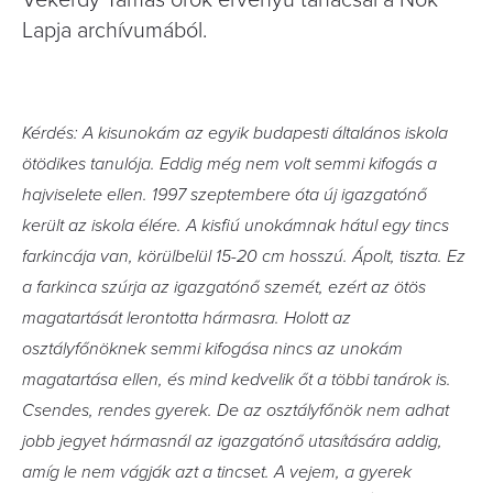
Vekerdy Tamás örök érvényű tanácsai a Nők
Lapja archívumából.
Kérdés: A kisunokám az egyik budapesti általános iskola
ötödikes tanulója. Eddig még nem volt semmi kifogás a
hajviselete ellen. 1997 szeptembere óta új igazgatónő
került az iskola élére. A kisfiú unokámnak hátul egy tincs
farkincája van, körülbelül 15-20 cm hosszú. Ápolt, tiszta. Ez
a farkinca szúrja az igazgatónő szemét, ezért az ötös
magatartását lerontotta hármasra. Holott az
osztályfőnöknek semmi kifogása nincs az unokám
magatartása ellen, és mind kedvelik őt a többi tanárok is.
Csendes, rendes gyerek. De az osztályfőnök nem adhat
jobb jegyet hármasnál az igazgatónő utasítására addig,
amíg le nem vágják azt a tincset. A vejem, a gyerek