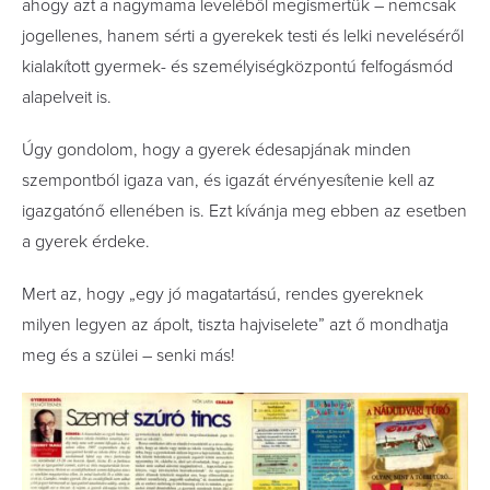
ahogy azt a nagymama leveléből megismertük – nemcsak
jogellenes, hanem sérti a gyerekek testi és lelki neveléséről
kialakított gyermek- és személyiségközpontú felfogásmód
alapelveit is.
Úgy gondolom, hogy a gyerek édesapjának minden
szempontból igaza van, és igazát érvényesítenie kell az
igazgatónő ellenében is. Ezt kívánja meg ebben az esetben
a gyerek érdeke.
Mert az, hogy „egy jó magatartású, rendes gyereknek
milyen legyen az ápolt, tiszta hajviselete” azt ő mondhatja
meg és a szülei – senki más!