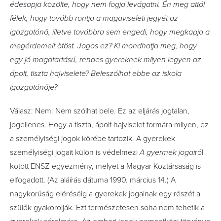
édesapja közölte, hogy nem fogja levágatni. Én meg attól
félek, hogy tovább rontja a magaviseleti jegyét az
igazgatónő, illetve továbbra sem engedi, hogy megkapja a
megérdemelt ötöst. Jogos ez? Ki mondhatja meg, hogy
egy jó magatartású, rendes gyereknek milyen legyen az
ápolt, tiszta hajviselete? Beleszólhat ebbe az iskola
igazgatónője?
Válasz: Nem. Nem szólhat bele. Ez az eljárás jogtalan,
jogellenes. Hogy a tiszta, ápolt hajviselet formára milyen, ez
a személyiségi jogok körébe tartozik. A gyerekek
személyiségi jogait külön is védelmezi
A gyermek jogai
ról
kötött ENSZ-egyezmény, melyet a Magyar Köztársaság is
elfogadott. (Az aláírás dátuma 1990. március 14.) A
nagykorúság eléréséig a gyerekek jogainak egy részét a
szülők gyakorolják. Ezt természetesen soha nem tehetik a