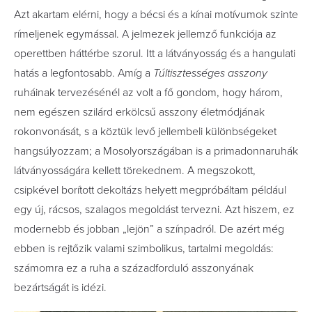
Azt akartam elérni, hogy a bécsi és a kínai motívumok szinte
rímeljenek egymással. A jelmezek jellemző funkciója az
operettben háttérbe szorul. Itt a látványosság és a hangulati
hatás a legfontosabb. Amíg a
Túltisztességes asszony
ruháinak tervezésénél az volt a fő gondom, hogy három,
nem egészen szilárd erkölcsű asszony életmódjának
rokonvonását, s a köztük levő jellembeli különbségeket
hangsúlyozzam; a Mosolyországában is a primadonnaruhák
látványosságára kellett törekednem. A megszokott,
csipkével borított dekoltázs helyett megpróbáltam például
egy új, rácsos, szalagos megoldást tervezni. Azt hiszem, ez
modernebb és jobban „lejön” a színpadról. De azért még
ebben is rejtőzik valami szimbolikus, tartalmi megoldás:
számomra ez a ruha a századforduló asszonyának
bezártságát is idézi.