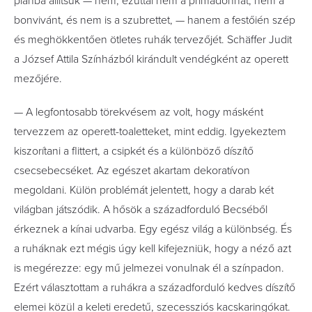
plánba állítsuk — nem, ezúttal nem a primadonnát, nem a
bonvivánt, és nem is a szubrettet, — hanem a festőién szép
és meghökkentően ötletes ruhák tervezőjét. Schäffer Judit
a József Attila Színházból kirándult vendégként az operett
mezőjére.
— A legfontosabb törekvésem az volt, hogy másként
tervezzem az operett-toaletteket, mint eddig. Igyekeztem
kiszorítani a flittert, a csipkét és a különböző díszítő
csecsebecséket. Az egészet akartam dekoratívon
megoldani. Külön problémát jelentett, hogy a darab két
világban játszódik. A hősök a századforduló Becséből
érkeznek a kínai udvarba. Egy egész világ a különbség. És
a ruháknak ezt mégis úgy kell kifejezniük, hogy a néző azt
is megérezze: egy mű jelmezei vonulnak él a színpadon.
Ezért választottam a ruhákra a századforduló kedves díszítő
elemei közül a keleti eredetű, szecessziós kacskaringókat.