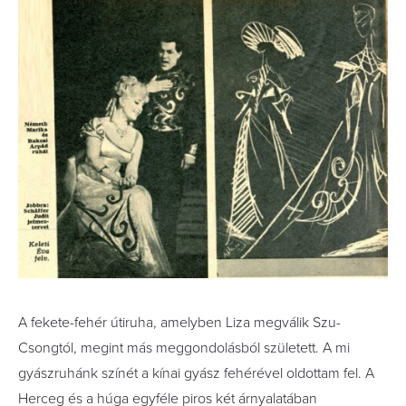
A fekete-fehér útiruha, amelyben Liza megválik Szu-
Csongtól, megint más meggondolásból született. A mi
gyászruhánk színét a kínai gyász fehérével oldottam fel. A
Herceg és a húga egyféle piros két árnyalatában