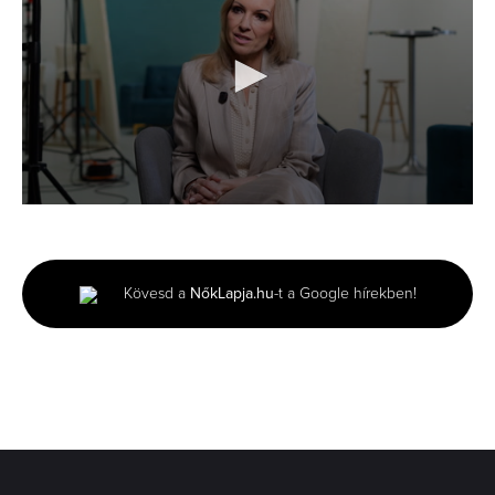
0
seconds
of
2
minutes,
Kövesd a
NőkLapja.hu
-t a Google hírekben!
25
seconds