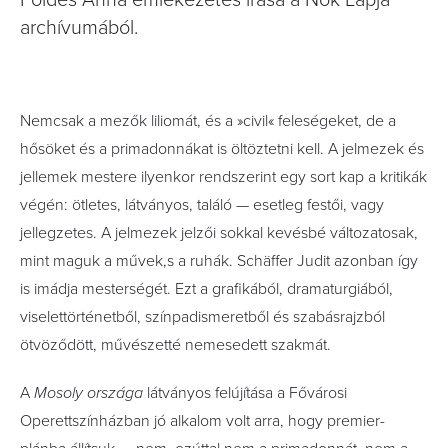
Földes Anna emlékezetes írása a Nők Lapja
archívumából.
Nemcsak a mezők liliomát, és a »civil« feleségeket, de a
hősöket és a primadonnákat is öltöztetni kell. A jelmezek és
jellemek mestere ilyenkor rendszerint egy sort kap a kritikák
végén: ötletes, látványos, találó — esetleg festői, vagy
jellegzetes. A jelmezek jelzői sokkal kevésbé változatosak,
mint maguk a művek,s a ruhák. Schäffer Judit azonban így
is imádja mesterségét. Ezt a grafikából, dramaturgiából,
viselettörténetből, színpadismeretből és szabásrajzból
ötvöződött, művészetté nemesedett szakmát.
A
Mosoly országa
látványos felújítása a Fővárosi
Operettszínházban jó alkalom volt arra, hogy premier-