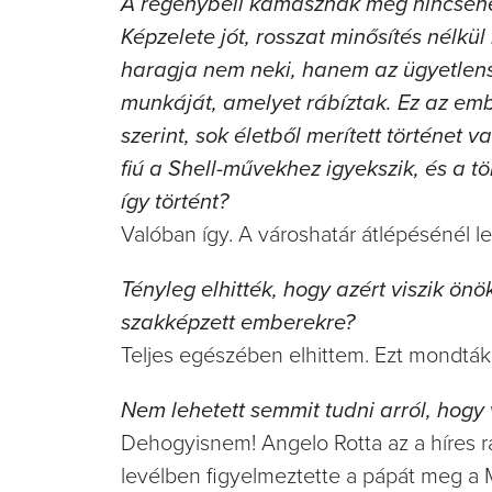
A regénybeli kamasznak még nincsenek 
Képzelete jót, rosszat minősítés nélkül 
haragja nem neki, hanem az ügyetlenség
munkáját, amelyet rábíztak. Ez az em
szerint, sok életből merített történet 
fiú a Shell-művekhez igyekszik, és a töb
így történt?
Valóban így. A városhatár átlépésénél les
Tényleg elhitték, hogy azért viszik ö
szakképzett emberekre?
Teljes egészében elhittem. Ezt mondták, é
Nem lehetett semmit tudni arról, hogy
Dehogyisnem! Angelo Rotta az a híres ra
levélben figyelmeztette a pápát meg a 