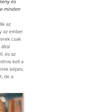
ékeny és
ete minden
dik az
gy az ember
gyerek csak
által
l, és az
etnie kell a
erek képes.
t, de a