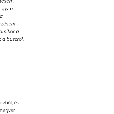
tesen”.
 hogy a
 a
érzésem
 amikor a
k a buszról.
tzból, és
 magyar