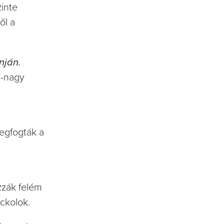
zinte
ől a
nján.
y-nagy
egfogták a
zzák felém
ickolok.