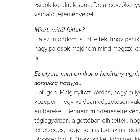
zsidók kerülnek sorra. De a jegyzőkönyvn
várható fejleményeket.
Miért, mitől féltek?
Ha azt mondom, attól féltek, hogy pánik
nagyiparosok majdnem mind megszöktek
is.
Ez olyan, mint amikor a kapitány ugri
sorsukra hagyja…
Hát igen. Máig nyitott kérdés, hogy mil
közepén, hogy valóban végzetesen vak 
embereket. Bennem mindenesetre végzet
téglagyárban, a gettóban elhitették, hogy
lehetséges, hogy nem is tudtak minden
társaság indult útnak, akiket könnyen ir