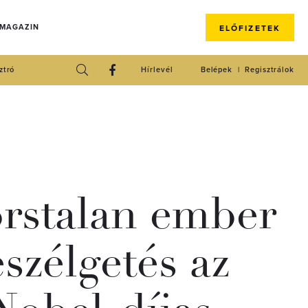
 MAGAZIN
ELŐFIZETEK
ztró
Hírlevél
Belépek
Regisztrálok
orstalan ember
szélgetés az