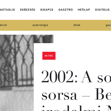
AKTUÁLIS
EGÉSZSÉG
KIKAPCS
GASZTRÓ
HETILAP
DIGITÁLIS
divat
asztrológia
lélek
gas
RETRÓ
2002: A s
sorsa – Be