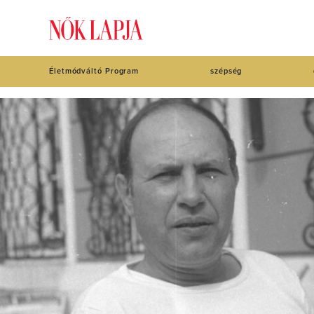
Életmódváltó Program
szépség