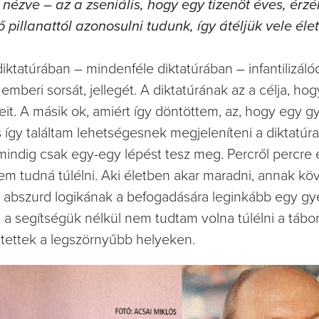
ézve – az a zseniális, hogy egy tizenöt éves, érz
ső pillanattól azonosulni tudunk, így átéljük vele él
diktatúrában – mindenféle diktatúrában – infantilizáló
emberi sorsát, jellegét. A diktatúrának az a célja, ho
ekeit. A másik ok, amiért így döntöttem, az, hogy egy 
s így találtam lehetségesnek megjeleníteni a diktatúra 
mindig csak egy-egy lépést tesz meg. Percről percre é
m tudná túlélni. Aki életben akar maradni, annak köv
az abszurd logikának a befogadására leginkább egy gy
k, a segítségük nélkül nem tudtam volna túlélni a tábor
ntettek a legszörnyűbb helyeken.