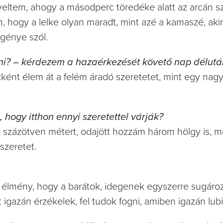
igyeltem, ahogy a másodperc töredéke alatt az arcán s
, hogy a lelke olyan maradt, mint azé a kamaszé, akir
egénye szól.
nni? – kérdezem a hazaérkezését követő nap délutá
kként élem át a felém áradó szeretetet, mint egy nag
 hogy itthon ennyi szeretettel várják?
 százötven métert, odajött hozzám három hölgy is, m
szeretet.
 élmény, hogy a barátok, idegenek egyszerre sugáro
t igazán érzékelek, fel tudok fogni, amiben igazán lub