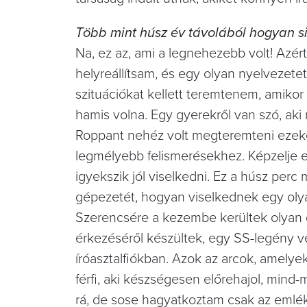
Több mint húsz év távolából hogyan sik
Na, ez az, ami a legnehezebb volt! Azért
helyreállítsam, és egy olyan nyelvezete
szituációkat kellett teremtenem, amiko
hamis volna. Egy gyerekről van szó, aki
Roppant nehéz volt megteremteni ezeke
legmélyebb felismerésekhez. Képzelje e
igyekszik jól viselkedni. Ez a húsz perc
gépezetét, hogyan viselkednek egy olyan 
Szerencsére a kezembe kerültek olyan
érkezéséről készültek, egy SS-legény v
íróasztalfiókban. Azok az arcok, amelye
férfi, aki készségesen előrehajol, mi
rá, de sose hagyatkoztam csak az eml