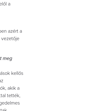
elől a
ben azért a
 vezetője
et meg
ások kellős
az
k, akik a
tal tették,
ngedelmes
tak.