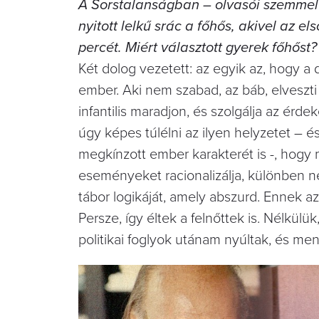
A Sorstalanságban – olvasói szemmel n
nyitott lelkű srác a főhős, akivel az el
percét. Miért választott gyerek főhőst?
Két dolog vezetett: az egyik az, hogy a 
ember. Aki nem szabad, az báb, elveszti 
infantilis maradjon, és szolgálja az érd
úgy képes túlélni az ilyen helyzetet – é
megkínzott ember karakterét is -, hogy 
eseményeket racionalizálja, különben ne
tábor logikáját, amely abszurd. Ennek 
Persze, így éltek a felnőttek is. Nélkülü
politikai foglyok utánam nyúltak, és me