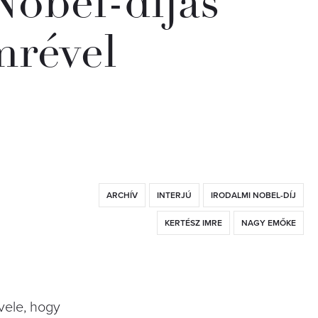
Nobel-díjas
mrével
ARCHÍV
INTERJÚ
IRODALMI NOBEL-DÍJ
KERTÉSZ IMRE
NAGY EMŐKE
 vele, hogy