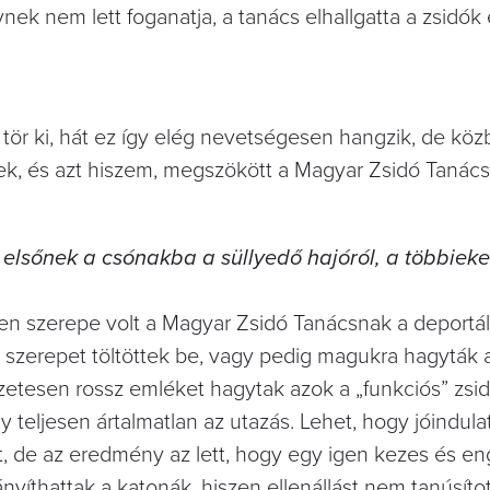
ek nem lett foganatja, a tanács elhallgatta a zsidók 
 tör ki, hát ez így elég nevetségesen hangzik, de köz
, és azt hiszem, megszökött a Magyar Zsidó Tanács
k elsőnek a csónakba a süllyedő hajóról, a többiek
yen szerepe volt a Magyar Zsidó Tanácsnak a deportál
szerepet töltöttek be, vagy pedig magukra hagyták 
esen rossz emléket hagytak azok a „funkciós” zsidó
 teljesen ártalmatlan az utazás. Lehet, hogy jóindulat
t, de az eredmény az lett, hogy egy igen kezes és e
ányíthattak a katonák, hiszen ellenállást nem tanúsítot