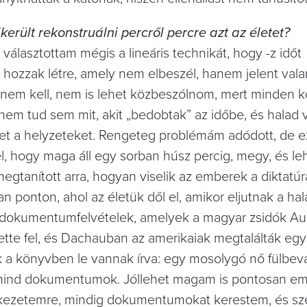
erült rekonstruálni percről percre azt az életet?
 választottam mégis a lineáris technikát, hogy -z időt
t hozzak létre, amely nem elbeszél, hanem jelent vala
r nem kell, nem is lehet közbeszólnom, mert minden 
 nem tud sem mit, akit „bedobtak” az időbe, és halad 
t a helyzeteket. Rengeteg problémám adódott, de ez
l, hogy maga áll egy sorban húsz percig, megy, és le
 megtanított arra, hogyan viselik az emberek a diktatúr
ponton, ahol az életük dől el, amikor eljutnak a halá
 dokumentumfelvételek, amelyek a magyar zsidók Au
ette fel, és Dachauban az amerikaiak megtalálták egy
k a könyvben le vannak írva: egy mosolygó nő fülbeva
nd-mind dokumentumok. Jóllehet magam is pontosan e
ékezetemre, mindig dokumentumokat kerestem, és sz