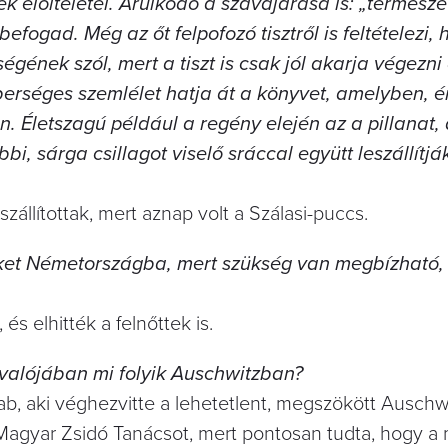
előítéletei. Árulkodó a szavajárása is: „természe
befogad. Még az őt felpofozó tisztről is feltételezi,
ének szól, mert a tiszt is csak jól akarja végezni
berséges szemlélet hatja át a könyvet, amelyben, 
van. Életszagú például a regény elején az a pillanat,
bi, sárga csillagot viselő sráccal együtt leszállítjá
zállítottak, mert aznap volt a Szálasi-puccs.
nöket Németországba, mert szükség van megbízható,
s elhitték a felnőttek is.
 valójában mi folyik Auschwitzban?
b, aki véghezvitte a lehetetlent, megszökött Auschwi
Magyar Zsidó Tanácsot, mert pontosan tudta, hogy a