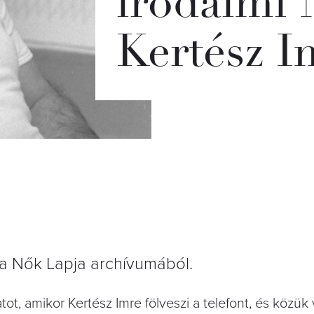
irodalmi 
Kertész I
a Nők Lapja archívumából.
ot, amikor Kertész Imre fölveszi a telefont, és közük