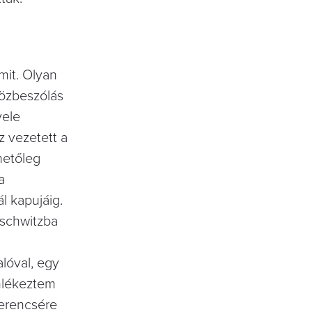
mit. Olyan
közbeszólás
vele
 vezetett a
hetőleg
a
l kapujáig.
schwitzba
lóval, egy
mlékeztem
erencsére