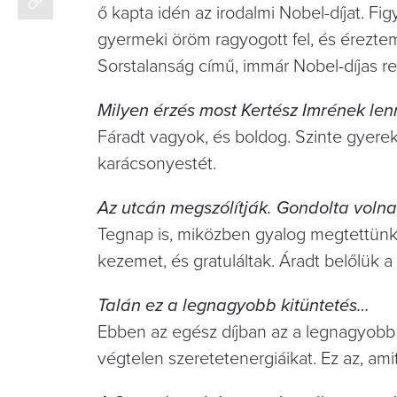
ő kapta idén az irodalmi Nobel-díjat. F
gyermeki öröm ragyogott fel, és éreztem
Sorstalanság című, immár Nobel-díjas r
Milyen érzés most Kertész Imrének le
Fáradt vagyok, és boldog. Szinte gyere
karácsonyestét.
Az utcán megszólítják. Gondolta volna,
Tegnap is, miközben gyalog megtettünk
kezemet, és gratuláltak. Áradt belőlük a 
Talán ez a legnagyobb kitüntetés…
Ebben az egész díjban az a legnagyobb
végtelen szeretetenergiáikat. Ez az, ami