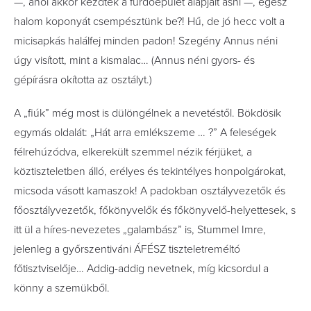
—, ahol akkor kezdték a fürdőépület alapjait ásni —, egész
halom koponyát csempésztünk be?! Hű, de jó hecc volt a
micisapkás halálfej minden padon! Szegény Annus néni
úgy visított, mint a kismalac… (Annus néni gyors- és
gépírásra okította az osztályt.)
A „fiúk” még most is dülöngélnek a nevetéstől. Bökdösik
egymás oldalát: „Hát arra emlékszeme … ?” A feleségek
félrehúzódva, elkerekült szemmel nézik férjüket, a
köztiszteletben álló, erélyes és tekintélyes honpolgárokat,
micsoda vásott kamaszok! A padokban osztályvezetők és
főosztályvezetők, főkönyvelők és főkönyvelő-helyettesek, s
itt ül a híres-nevezetes „galambász” is, Stummel Imre,
jelenleg a győrszentiváni ÁFÉSZ tiszteletreméltó
főtisztviselője… Addig-addig nevetnek, míg kicsordul a
könny a szemükből.