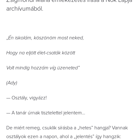
Zsigmondi Mária emlékezetes írása a Nők Lapja
archívumából.
„
Én iskolám, köszönöm most neked,
Hogy na eljött élet-csaták között
Volt mindig hozzám víg üzeneted”
(Ady)
— Osztály, vigyázz!
— A tanár úrnak tisztelettel jelentem…
De miért remeg, csuklik sírásba a „hetes” hangja? Vannak
osztályok ezen a napon, ahol a „jelentés” így hangzik: