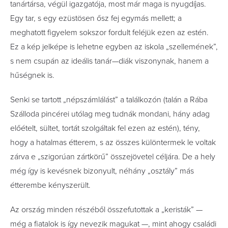
tanártársa, végül igazgatója, most már maga is nyugdíjas.
Egy tar, s egy ezüstösen ősz fej egymás mellett; a
meghatott figyelem sokszor fordult feléjük ezen az estén.
Ez a kép jelképe is lehetne egyben az iskola „szellemének”,
s nem csupán az ideális tanár—diák viszonynak, hanem a
hűségnek is.
Senki se tartott „népszámlálást” a találkozón (talán a Rába
Szálloda pincérei utólag meg tudnák mondani, hány adag
előételt, sültet, tortát szolgáltak fel ezen az estén), tény,
hogy a hatalmas étterem, s az összes különtermek le voltak
zárva e „szigorúan zártkörű” összejövetel céljára. De a hely
még így is kevésnek bizonyult, néhány „osztály” más
étterembe kényszerült.
Az ország minden részéből összefutottak a „keristák” —
még a fiatalok is így nevezik magukat —, mint ahogy családi