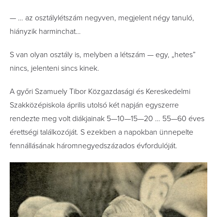
— … az osztálylétszám negyven, megjelent négy tanuló,
hiányzik harminchat…
S van olyan osztály is, melyben a létszám — egy, „hetes”
nincs, jelenteni sincs kinek.
A győri Szamuely Tibor Közgazdasági és Kereskedelmi
Szakközépiskola április utolsó két napján egyszerre
rendezte meg volt diákjainak 5—10—15—20 … 55—60 éves
érettségi találkozóját. S ezekben a napokban ünnepelte
fennállásának háromnegyedszázados évfordulóját.