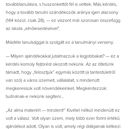
továbbtanulásra, s huszonkettőt fél is vettek. Más kérdés,
hogy a tovább tanulni szándékozók aránya igen alacsony
(144 közül, csak 28), — ez viszont már szorosan összefügg
az iskola „elnőiesedésével”.
Másféle tanulsággal is szolgált ez a tanulmányi verseny.
— Milyen ajándékokkal jutalmazzuk a legjobbakat? — ez a
kérdés komoly fejtörést okozott nekünk. Az az ötletünk
támadt, hogy „felosztjuk” egymás között (a tantestületről
van szó) a város üzemeit, vállalatait, s mindenütt
megkeressük volt növendékeinket. Megkérdezzük:
tudnának-e nekünk segíteni…
„Az alma materért — mindent!” Kivétel nélkül mindenütt ez
volt a válasz. Volt olyan üzem, mely több ezer forint értékű
ajándékot adott. Olyan is volt, amely régi diákjainak kétkezi