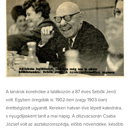
A tanárok korelnöke a találkozón a 87 éves Sebők Jenő
volt. Egyben öregdiák is: 1902-ben (vagy 1903-ban)
érettségizett ugyanitt. Kereken hatvan éve lépett katedrára,
s nyugdíjasként tanít a mai napig. A díszvacsorán Csaba
József volt az asztalszomszédja, előbb növendéke, később