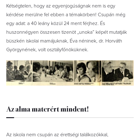
Kétségtelen, hogy az egyenjogúságnak nem is egy
kérdése merülne fel ebben a témakörben! Csupán még
egy adat: a 40 leány közül 24 ment férjhez. És
huszonnégyen összesen tizenöt „unoka” képét mutatják
büszkén iskolai mamájuknak, Éva néninek, dr. Horváth
Györgynének, volt osztályfőnöküknek.
Az alma materért mindent!
Az iskola nem csupán az érettségi találkozókkal,