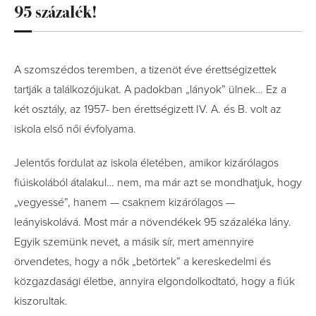
95 százalék!
A szomszédos teremben, a tizenöt éve érettségizettek
tartják a találkozójukat. A padokban „lányok” ülnek… Ez a
két osztály, az 1957- ben érettségizett IV. A. és B. volt az
iskola első női évfolyama.
Jelentős fordulat az iskola életében, amikor kizárólagos
fiúiskolából átalakul… nem, ma már azt se mondhatjuk, hogy
„vegyessé”, hanem — csaknem kizárólagos —
leányiskolává. Most már a növendékek 95 százaléka lány.
Egyik szemünk nevet, a másik sír, mert amennyire
örvendetes, hogy a nők „betörtek” a kereskedelmi és
közgazdasági életbe, annyira elgondolkodtató, hogy a fiúk
kiszorultak.