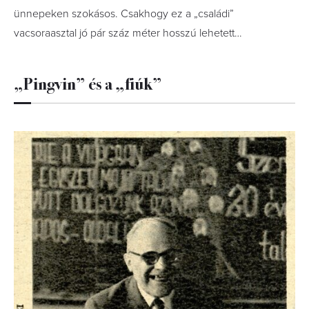
ünnepeken szokásos. Csakhogy ez a „családi”
vacsoraasztal jó pár száz méter hosszú lehetett…
„Pingvin” és a „fiúk”