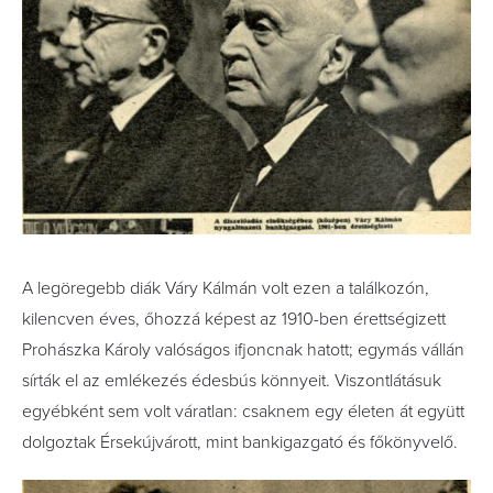
A legöregebb diák Váry Kálmán volt ezen a találkozón,
kilencven éves, őhozzá képest az 1910-ben érettségizett
Prohászka Károly valóságos ifjoncnak hatott; egymás vállán
sírták el az emlékezés édesbús könnyeit. Viszontlátásuk
egyébként sem volt váratlan: csaknem egy életen át együtt
dolgoztak Érsekújvárott, mint bankigazgató és főkönyvelő.