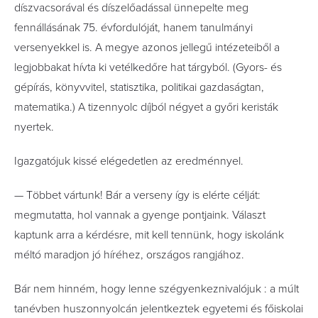
díszvacsorával és díszelőadással ünnepelte meg
fennállásának 75. évfordulóját, hanem tanulmányi
versenyekkel is. A megye azonos jellegű intézeteiből a
legjobbakat hívta ki vetélkedőre hat tárgyból. (Gyors- és
gépírás, könyvvitel, statisztika, politikai gazdaságtan,
matematika.) A tizennyolc díjból négyet a győri keristák
nyertek.
Igazgatójuk kissé elégedetlen az eredménnyel.
— Többet vártunk! Bár a verseny így is elérte célját:
megmutatta, hol vannak a gyenge pontjaink. Választ
kaptunk arra a kérdésre, mit kell tennünk, hogy iskolánk
méltó maradjon jó híréhez, országos rangjához.
Bár nem hinném, hogy lenne szégyenkeznivalójuk : a múlt
tanévben huszonnyolcán jelentkeztek egyetemi és főiskolai