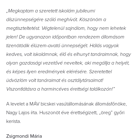
„Megkaptam a szeretett iskolám jubileumi
díszünnepségére szóló meghívót. Köszönöm a
megtiszteltetést. Végtelenül sajnálom, hogy nem lehetek
jelen! De ugyanazon időpontban rendezem állomásom
tizenötödik élüzem-avató ünnepségét. Hálás vagyok
kedves, volt iskolámnak, élő és elhunyt tanáraimnak, hogy
olyan gazdasági vezetővé neveltek, aki megállja a helyét,
és képes ilyen eredmények elérésére. Szeretettel
üdvözlöm volt tanáraimat és osztálytársaimat!
Viszontlátásra a harmincéves érettségi találkozón!”
A levelet a MÁV bicskei vasútállomásának állomásfőnöke,
Nagy Lajos írta. Huszonöt éve érettségizett, „öreg” győri
kerista.
Zsigmondi Mária