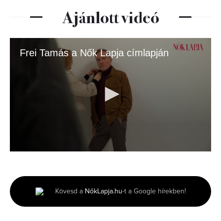
Ajánlott videó
Frei Tamás a Nők Lapja címlapján
0
seconds
of
2
minutes,
Kövesd a
NőkLapja.hu
-t a Google hírekben!
53
seconds