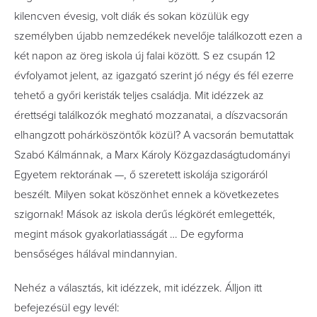
kilencven évesig, volt diák és sokan közülük egy
személyben újabb nemzedékek nevelője találkozott ezen a
két napon az öreg iskola új falai között. S ez csupán 12
évfolyamot jelent, az igazgató szerint jó négy és fél ezerre
tehető a győri keristák teljes családja. Mit idézzek az
érettségi találkozók megható mozzanatai, a díszvacsorán
elhangzott pohárköszöntők közül? A vacsorán bemutattak
Szabó Kálmánnak, a Marx Károly Közgazdaságtudományi
Egyetem rektorának —, ő szeretett iskolája szigoráról
beszélt. Milyen sokat köszönhet ennek a következetes
szigornak! Mások az iskola derűs légkörét emlegették,
megint mások gyakorlatiasságát … De egyforma
bensőséges hálával mindannyian.
Nehéz a választás, kit idézzek, mit idézzek. Álljon itt
befejezésül egy levél: