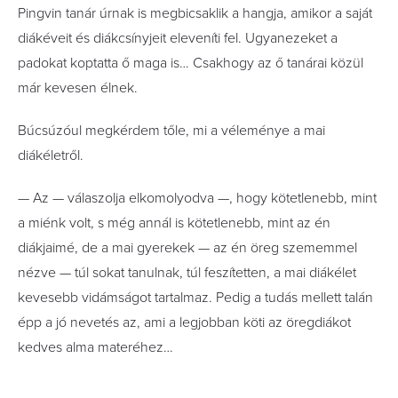
Pingvin tanár úrnak is megbicsaklik a hangja, amikor a saját
diákéveit és diákcsínyjeit eleveníti fel. Ugyanezeket a
padokat koptatta ő maga is… Csakhogy az ő tanárai közül
már kevesen élnek.
Búcsúzóul megkérdem tőle, mi a véleménye a mai
diákéletről.
— Az — válaszolja elkomolyodva —, hogy kötetlenebb, mint
a miénk volt, s még annál is kötetlenebb, mint az én
diákjaimé, de a mai gyerekek — az én öreg szememmel
nézve — túl sokat tanulnak, túl feszítetten, a mai diákélet
kevesebb vidámságot tartalmaz. Pedig a tudás mellett talán
épp a jó nevetés az, ami a legjobban köti az öregdiákot
kedves alma materéhez…