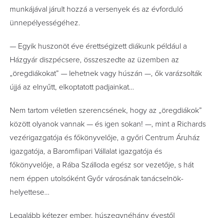
munkájával járult hozzá a versenyek és az évforduló
ünnepélyességéhez.
— Egyik huszonöt éve érettségizett diákunk például a
Házgyár diszpécsere, összeszedte az üzemben az
„öregdiákokat” — lehetnek vagy húszán —, ők varázsolták
újjá az elnyűtt, elkoptatott padjainkat…
Nem tartom véletlen szerencsének, hogy az „öregdiákok”
között olyanok vannak — és igen sokan! —, mint a Richards
vezérigazgatója és főkönyvelője, a győri Centrum Áruház
igazgatója, a Baromfiipari Vállalat igazgatója és
főkönyvelője, a Rába Szálloda egész sor vezetője, s hát
nem éppen utolsóként Győr városának tanácselnök-
helyettese…
Legalább kétezer ember, húszegynéhány évestől