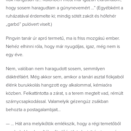
hogy sosem haragudtam a gúnynevemért …” (Egyébként a
ruházatával érdemelte ki; mindig sötét zakót és hófehér
„garbó” pulóvert viselt.)
Pingvin tanár úr apró termetű, ma is friss mozgású ember.
Nehéz elhinni róla, hogy már nyugdíjas, igaz, még nem is
egy éve.
Nem, valóban nem haragudott sosem, semmilyen
diáktréfáért. Még akkor sem, amikor a tanári asztal fiókjaiból
élénk burukkolás hangzott egy alkalommal, kémiaóra
közben. Felkattintotta a zárat, s a terem megtelt vad, rémült
szárnycsapkodással. Valamelyik gézengúz zsákban
behozta a postagalambjait…
— … Hát arra melyikőtök emlékszik, hogy a régi temetőből