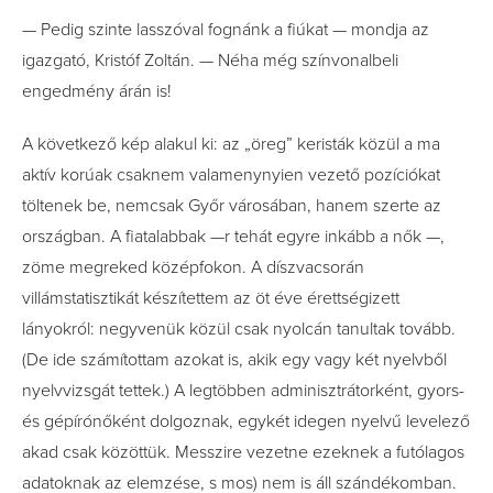
— Pedig szinte lasszóval fognánk a fiúkat — mondja az
igazgató, Kristóf Zoltán. — Néha még színvonalbeli
engedmény árán is!
A következő kép alakul ki: az „öreg” keristák közül a ma
aktív korúak csaknem valamenynyien vezető pozíciókat
töltenek be, nemcsak Győr városában, hanem szerte az
országban. A fiatalabbak —r tehát egyre inkább a nők —,
zöme megreked középfokon. A díszvacsorán
villámstatisztikát készítettem az öt éve érettségizett
lányokról: negyvenük közül csak nyolcán tanultak tovább.
(De ide számítottam azokat is, akik egy vagy két nyelvből
nyelvvizsgát tettek.) A legtöbben adminisztrátorként, gyors-
és gépírónőként dolgoznak, egykét idegen nyelvű levelező
akad csak közöttük. Messzire vezetne ezeknek a futólagos
adatoknak az elemzése, s mos) nem is áll szándékomban.