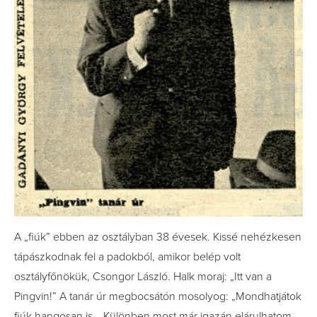
A „fiúk” ebben az osztályban 38 évesek. Kissé nehézkesen
tápászkodnak fel a padokból, amikor belép volt
osztályfőnökük, Csongor László. Halk moraj: „Itt van a
Pingvin!” A tanár úr megbocsátón mosolyog: „Mondhatjátok
fiúk hangosan is… Különben most már igazán elárulhatom,