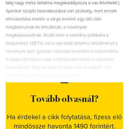
talaj nagy mész tartalma megakadályozza a vas felvételét.)
Ilyenkor sürgős beavatkozásra van szükség, mert ennek
elmulasztása esetén a sárga levelek egy idő után
megbarnulnak és lehullanak, a növények
megkopaszodnak. Kiváló szer a vashiány pótlására a
Sequestren 138 Fe; ezt a vas-kelát tartalmú készítményt a
növények igen gyorsan képesek beépíteni a szöveteikbe.
A talajra kiöntözve vagy a lombra permetezve egyaránt
használható. Régi és jóval olcsóbb szer a vasgálic, ezt
azonban a növények lassan veszik fel.
Tovább olvasnál?
Ha érdekel a cikk folytatása, fizess elő
mindössze havonta 1490 forintért.