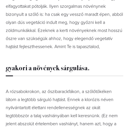
elfagyottakat pótolják. Ilyen szorgalmas növénynek
bizonyult a szőlő is: ha csak egy vessző maradt épen, abból
olyan dús vegetáció indult meg, hogy győzni kell a
zöldmunkákkal. Ezeknek a kerti növényeknek most hosszú
őszre van szükségük ahhoz, hogy elegendő vegetatív
hajtást fejleszthessenek. Amint Te is tapasztalod,
gyakori a növények sárgulása.
A rózsabokrokon, az őszibarackfákon, a szőlőtőkéken
látom a legtöbb sárguló hajtást. Ennek a klorózis néven
nyilvántartott élettani rendellenességnek az okát
legtöbbször a talaj vashiányában kell keresnünk. (Ez nem
jelent abszolút értelemben vashiányt, hanem azt, hogy a