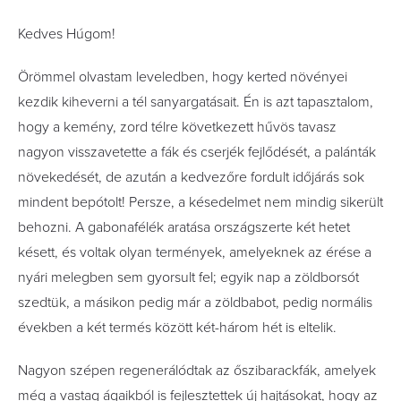
Kedves Húgom!
Örömmel olvastam leveledben, hogy kerted növényei
kezdik kiheverni a tél sanyargatásait. Én is azt tapasztalom,
hogy a kemény, zord télre következett hűvös tavasz
nagyon visszavetette a fák és cserjék fejlődését, a palánták
növekedését, de azután a kedvezőre fordult időjárás sok
mindent bepótolt! Persze, a késedelmet nem mindig sikerült
behozni. A gabonafélék aratása országszerte két hetet
késett, és voltak olyan termények, amelyeknek az érése a
nyári melegben sem gyorsult fel; egyik nap a zöldborsót
szedtük, a másikon pedig már a zöldbabot, pedig normális
években a két termés között két-három hét is eltelik.
Nagyon szépen regenerálódtak az őszibarackfák, amelyek
még a vastag ágaikból is fejlesztettek új hajtásokat, hogy az