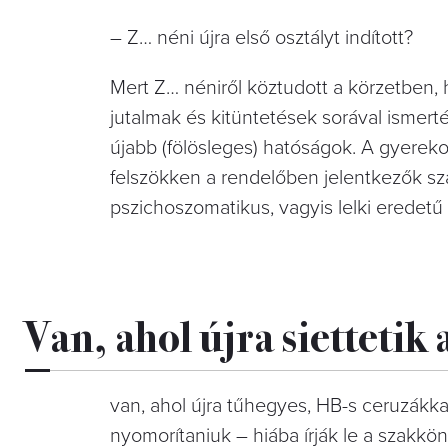
– Z… néni újra első osztályt indított?
Mert Z… néniről köztudott a körzetben, 
jutalmak és kitüntetések sorával ismerté
újabb (fölösleges) hatóságok. A gyerekor
felszökken a rendelőben jelentkezők sz
pszichoszomatikus, vagyis lelki eredetű 
Van, ahol újra siettetik a
van, ahol újra tűhegyes, HB-s ceruzákka
nyomorítaniuk – hiába írják le a szakk