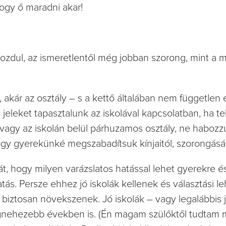
ogy ő maradni akar!
dul, az ismeretlentől még jobban szorong, mint a m
 akár az osztály – s a kettő általában nem független 
eleket tapasztalunk az iskolával kapcsolatban, ha te
 vagy az iskolán belül párhuzamos osztály, ne haboz
gy gyerekünké megszabadítsuk kínjaitól, szorongását
át, hogy milyen varázslatos hatással lehet gyerekre é
tatás. Persze ehhez jó iskolák kellenek és választási l
e biztosan növekszenek. Jó iskolák – vagy legalábbis 
legnehezebb években is. (Én magam szülőktől tudtam