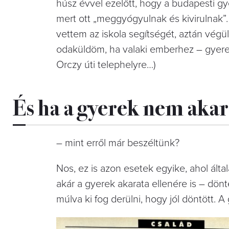
húsz évvel ezelőtt, hogy a budapesti gy
mert ott „meggyógyulnak és kivirulnak”
vettem az iskola segítségét, aztán végü
odaküldöm, ha valaki emberhez – gyerek
Orczy úti telephelyre…)
És ha a gyerek nem aka
– mint erről már beszéltünk?
Nos, ez is azon esetek egyike, ahol ált
akár a gyerek akarata ellenére is – dön
múlva ki fog derülni, hogy jól döntött.