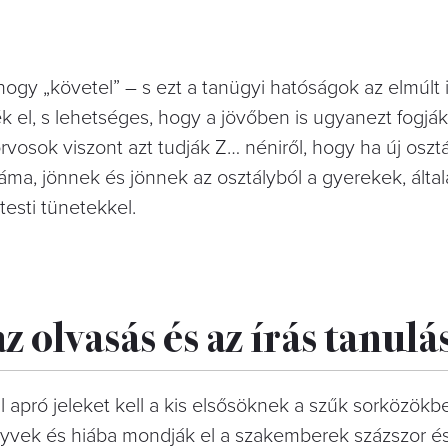
hogy „követel” – s ezt a tanügyi hatóságok az elmúlt
k el, s lehetséges, hogy a jövőben is ugyanezt fogják
vosok viszont azt tudják Z… néniről, hogy ha új osztál
áma, jönnek és jönnek az osztályból a gyerekek, álta
testi tünetekkel.
z olvasás és az írás tanulá
l apró jeleket kell a kis elsősöknek a szűk sorközökb
önyvek és hiába mondják el a szakemberek százszor és