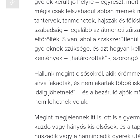
gyerek került jó helyre – egyrészt, mert 
mégis csak felszabadultabban mernek m
tantervek, tanmenetek, hajszák és fölös
szabadság – legalább az átmeneti zűrz
eltörölték. S van, ahol a szakszerűtlenü
gyereknek szüksége, és azt hogyan kel
kemények – „határozottak” -, szorongó 
Hallunk megint elsősökről, akik örömme
sírva fakadtak, és nem akartak többé isk
idáig jöhetnek!” – és a bezáruló ajtók m
nem lehetnek velük.
Megint megjelennek itt is, ott is a gyerm
küzdő vagy hányós kis elsősök, és a tap
huszadik vagy a harmincadik gyerek után