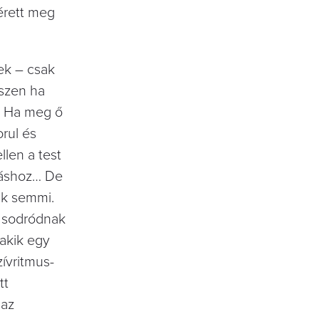
érett meg
ek – csak
iszen ha
n. Ha meg ő
orul és
llen a test
átáshoz… De
ik semmi.
g sodródnak
 akik egy
ívritmus-
tt
 az