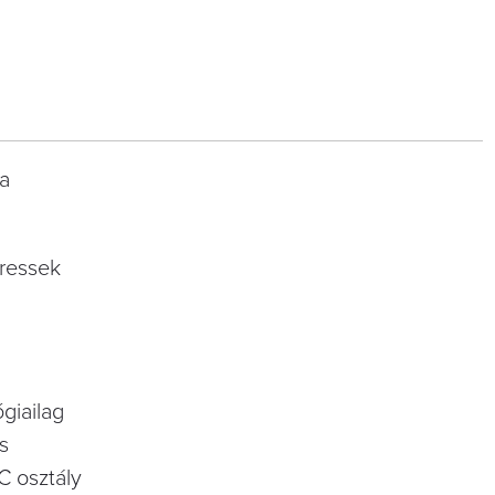
 a
eressek
giailag
s
C osztály