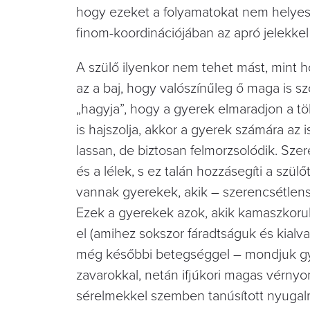
hogy ezeket a folyamatokat nem helyes
finom-koordinációjában az apró jelekkel k
A szülő ilyenkor nem tehet mást, mint 
az a baj, hogy valószínűleg ő maga is sz
„hagyja”, hogy a gyerek elmaradjon a töb
is hajszolja, akkor a gyerek számára az 
lassan, de biztosan felmorzsolódik. Sze
és a lélek, s ez talán hozzásegíti a sz
vannak gyerekek, akik – szerencsétlensé
Ezek a gyerekek azok, akik kamaszkoruk
el (amihez sokszor fáradtságuk és kialv
még későbbi betegséggel – mondjuk gyom
zavarokkal, netán ifjúkori magas vérnyo
sérelmekkel szemben tanúsított nyugalmu