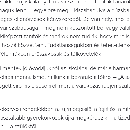
sokféle új iskola nyílt, másrészt, mert a tanítók-tanár
aguk lenni – egyelőre még -, kiszabadulva a gúzsba
leges ellenőrzések kényszeréből. De van hely, ahol e
avar szabadsága – még nem köszöntött be, vagy valak
l kiképzett tanítók és tanárok nem tudják, hogy mire i
l hozzá közvetíteni. Tudatlanságukban és tehetetle
félelmükben erőszakosak és túlkövetelők.
l mentek jó óvodájukból az iskolába, de már a harma
olába menni. Ismét hallunk a bezáruló ajtókról – „A s
ögött síró kis elsősökről, mert a várakozás idején szül
ekorvosi rendelőkben az újra bepisilő, a fejfájós, a há
asztaltabb gyerekorvosok újra megkérdezik – a tizedi
 – a szülőktől: