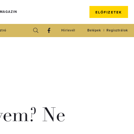
 MAGAZIN
ELŐFIZETEK
ztró
Hírlevél
Belépek
Regisztrálok
gyem? Ne