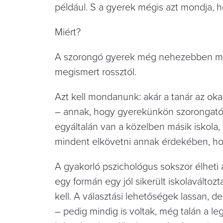
például. S a gyerek mégis azt mondja, h
Miért?
A szorongó gyerek még nehezebben moz
megismert rossztól.
Azt kell mondanunk: akár a tanár az oka,
– annak, hogy gyerekünkön szorongató j
egyáltalán van a közelben másik iskola,
mindent elkövetni annak érdekében, ho
A gyakorló pszichológus sokszor élheti 
egy formán egy jól sikerült iskolaváltoz
kell. A választási lehetőségek lassan, d
– pedig mindig is voltak, még talán a 