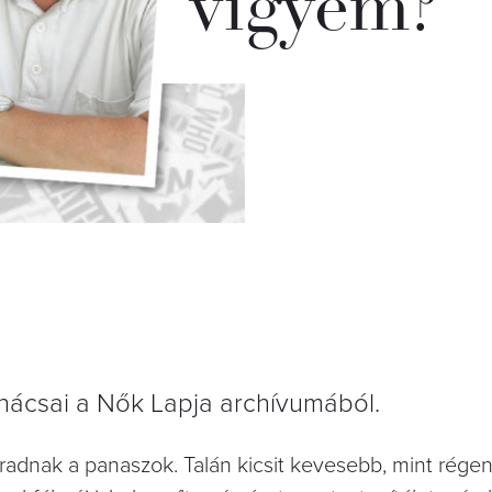
vigyem?
ácsai a Nők Lapja archívumából.
áradnak a panaszok. Talán kicsit kevesebb, mint régen