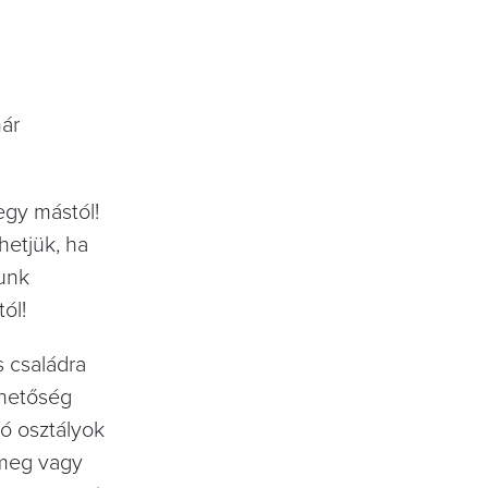
ár
egy mástól!
hetjük, ha
zunk
ól!
s családra
ehetőség
jó osztályok
 meg vagy