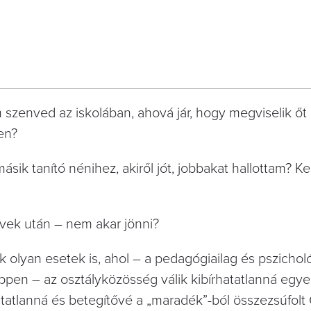
szenved az iskolában, ahová jár, hogy megviselik őt
en?
sik tanító nénihez, akiről jót, jobbakat hallottam? K
évek után – nem akar jönni?
olyan esetek is, ahol – a pedagógiailag és pszicholó
pen – az osztályközösség válik kibírhatatlanná egye
atlanná és betegítővé a „maradék”-ból összezsúfolt 