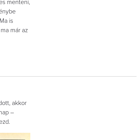
mes menteni,
génybe
Ma is
k ma már az
ott, akkor
ónap –
ezd.