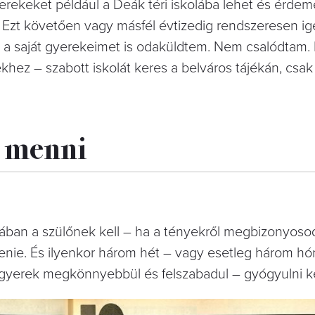
erekeket például a Deák téri iskolába lehet és érde
. Ezt követően vagy másfél évtizedig rendszeresen i
l a saját gyerekeimet is odaküldtem. Nem csalódtam. 
hez – szabott iskolát keres a belváros tájékán, csa
r menni
alában a szülőnek kell – ha a tényekről megbizonyosod
tenie. És ilyenkor három hét – vagy esetleg három h
 A gyerek megkönnyebbül és felszabadul – gyógyulni k