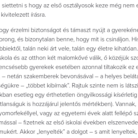
 siettetni s hogy az első osztályosok keze még nem 
ivitelezett írásra.
hogy érzelmi biztonságot és támaszt nyújt a gyerekén
orong, és bizonytalan benne, hogy mit is csináljon. H
biektől, talán neki árt vele, talán egy életre kihatóa
iskola és az otthon két malomkővé válik, ő közéjük sz
rencsésebb gyerekek esetében azonnal tiltakozik ez e
ülőt – netán szakemberek bevonásával – a helyes bel
gükre – „többet kibírnak”. Rajtuk szinte nem is látsz
ban esetleg egy érthetetlen öngyilkossági kísérleti
atlanságuk is hozzájárul jelentős mértékben). Vannak,
orfekéllyel, vagy az egyetemi évek alatt fellépő sz
mással – fizetnek az első iskolai években elszenvede
kért. Akkor „lenyelték” a dolgot – s amit lenyeltek,