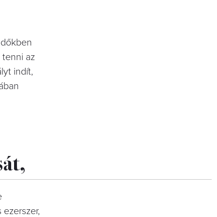
 időkben
 tenni az
yt indít,
lában
sát,
e
 ezerszer,