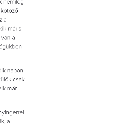
ok némileg
 kötöző
z a
ik máris
s van a
nségükben
dik napon
zülők csak
eik már
nyingerrel
k, a