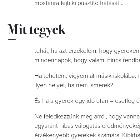
mostanra fejti ki pusztító hatását…
Mit tegyek
tehát, ha azt érzékelem, hogy gyerekem 
mindennapok, hogy valami nincs rendb
Ha tehetem, vigyem át másik iskolába, má
ilyen helyet, ha nem ismerek?
És ha a gyerek egy idő után – esetleg 
Ne feledkezzünk meg arról, hogy vannak 
egyaránt hibás válogatás eredményekép
érzékenyebb gyerekek számára. Kibírhat