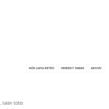
NŐK LAPJA RETRÓ
VEKERDY TAMÁS
ARCHÍV
, talán több