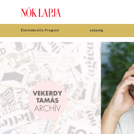
Életmódváltó Program
szépség