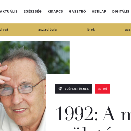
AKTUÁLIS
EGÉSZSÉG
KIKAPCS
GASZTRÓ
HETILAP
DIGITÁLIS
divat
asztrológia
lélek
gas
ELŐFIZETŐKNEK
RETRÓ
1992: A 