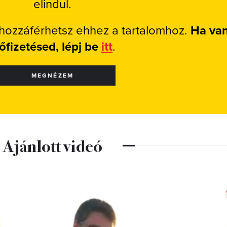
elindul.
 hozzáférhetsz ehhez a tartalomhoz.
Ha va
lőfizetésed, lépj be
itt
.
MEGNÉZEM
Ajánlott videó