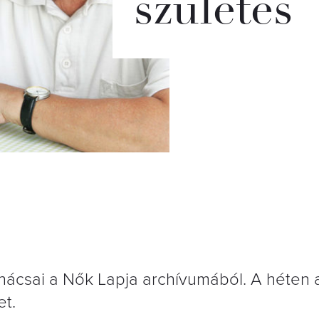
születés
ácsai a Nők Lapja archívumából. A héten 
et.