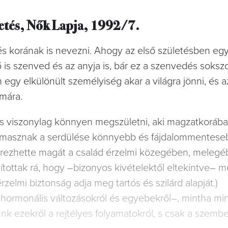
etés, Nők Lapja, 1992/7.
s korának is nevezni. Ahogy az el­ső születésben egy e
 ő is szenved és az anyja is, bár ez a szen­vedés sokszor
y el­különült személyiség akar a világra jönni, és 
mára.
́s viszonylag könnyen megszület­ni, aki magzatkorában 
asznak a serdülése könnyebb és fájdalommenteseb
rezhette magát a család érzelmi közegében, melegé
gítottak rá, hogy –bizonyos kivé­telektől eltekintve– m
́rzel­mi biztonság adja meg tartós és szi­lárd alapját.)
 hormonális változásokról és egyebekről–, mintha m
nk ezekről a rejtélyes folyama­tokról, s csak a szembe