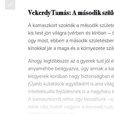
Vekerdy Tamás: A második szül
A kamaszkort szokták a második szü­leté
kis test jön világra (vérben és kínban –
úgy most, ebben a második születésben eg
kínokkal jár a ma­ga és a környezete szá
Ahogy legtöbbször az a gyerek tud jól e
anyaméhbe beágyazva, úgy annak a kam
kisgyerek korában nagy biztonságban é
(Újabb kutatások egyébként is arra vilá
intellek­tuális fejlődésnek is a nagyfokú e
A kamaszkorról néha úgy beszé­lünk –a
nánk róla, holott nagyon is keveset tudu