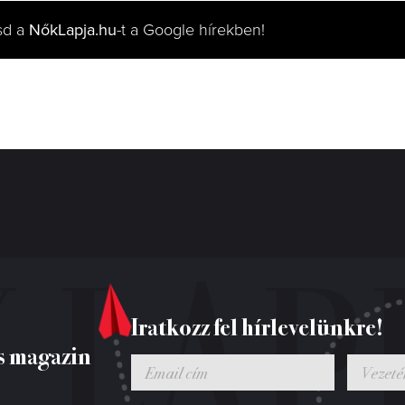
sd a
NőkLapja.hu
-t a Google hírekben!
Iratkozz fel hírlevelünkre!
s magazin