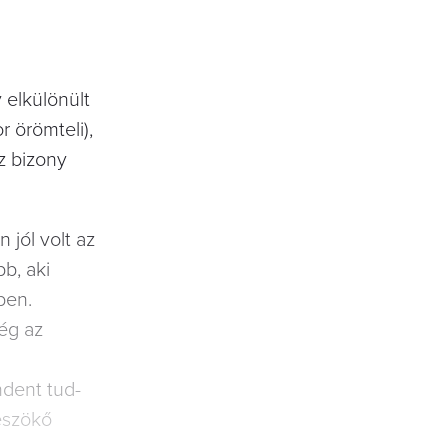
lkülönült
 örömteli),
az bizony
jól volt az
b, aki
ben.
ég az
indent tud­
szökő