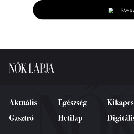
2
minutes,
Köve
6
seconds
Volume
0%
Aktuális
Egészség
Kikapcs
Gasztró
Hetilap
Digitáli