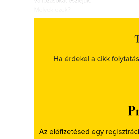
változá­sokat észlejük.
Melyek ezek?
T
Ha érdekel a cikk folytatá
Pr
Az előfizetésed egy regisztrác