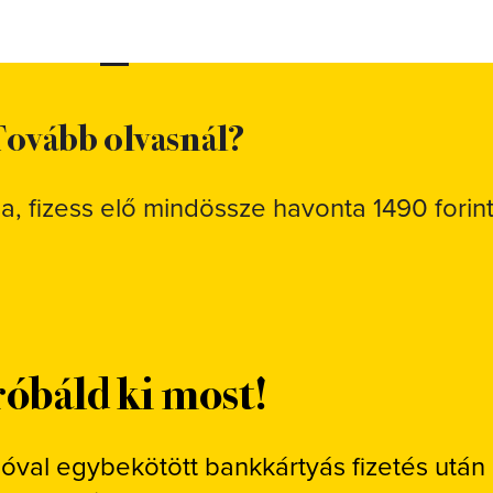
ovább olvasnál?
sa, fizess elő mindössze havonta 1490 forint
óbáld ki most!
ióval egybekötött bankkártyás fizetés után