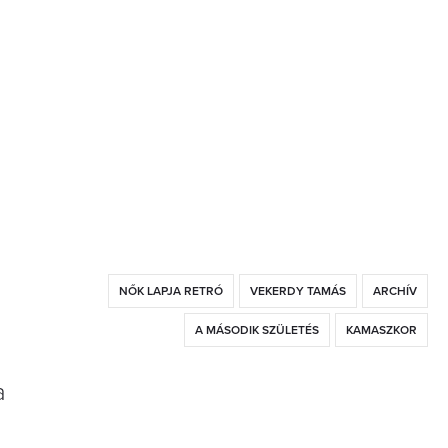
NŐK LAPJA RETRÓ
VEKERDY TAMÁS
ARCHÍV
A MÁSODIK SZÜLETÉS
KAMASZKOR
a