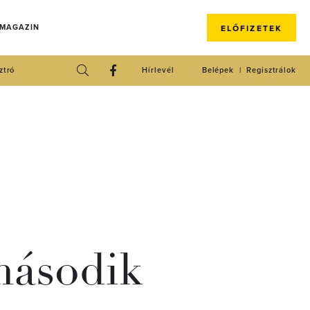
 MAGAZIN
ELŐFIZETEK
ztró
Hírlevél
Belépek
Regisztrálok
második