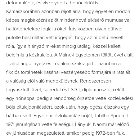
deformálódik, és viszolygott a bohócoktól is.
Kamaszkorában azonban rájött arra, hogy egyetlen módon
képes megbirkózni az őt mindenhová elkísérő mumusaival:
ha történetekbe foglalja őket. Írás közben olyan dühvel
püfölte használtan vett írógépét, hogy az m betű leesett
róla, így a hiányzó m-eket mindig utólag, kézzel kellett
beleírnia a kézirataiba. A Maine-i Egyetemen töltött évei alatt
– ahol angol nyelv és irodalom szakra járt – azonban a
fikciós történetek írásánál veszélyesebb formájára is rátalált
a valóság elől való menekülésnek. Rendszeresen
fogyasztott füvet, speedet és LSD-t, diplomaosztója előtt
egy hónappal pedig a rendőrség őrizetbe vette közlekedési
bója eltulajdonításáért, azok után, hogy egész éjszaka egy
bárban ivott. Egyetemi évfolyamtársnőjét, Tabitha Spruce-t
1971 januárjában vette feleségül. Lányuk, Naomi már előző
év júniusában megszületett, amikor pedig 1972-ben fiuk,