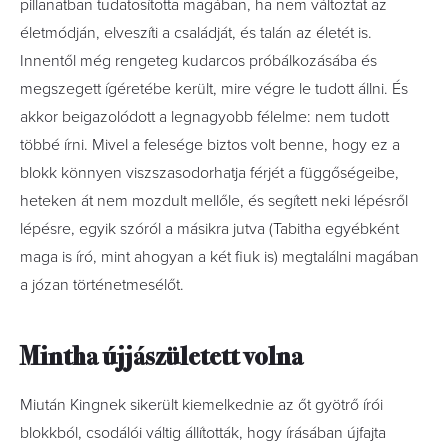
pillanatban tudatosította magában, ha nem változtat az
életmódján, elveszíti a családját, és talán az életét is.
Innent
ő
l még rengeteg kudarcos próbálkozásába és
megszegett ígéretébe került, mire végre le tudott állni. És
akkor beigazolódott a legnagyobb félelme: nem tudott
többé írni. Mivel a felesége biztos volt benne, hogy ez a
blokk könnyen viszszasodorhatja férjét a függ
ő
ségeibe,
heteken át nem mozdult mell
ő
le, és segített neki lépésr
ő
l
lépésre, egyik szóról a másikra jutva (Tabitha egyébként
maga is író, mint ahogyan a két fiuk is) megtalálni magában
a józan történetmesél
ő
t.
Mintha újjászületett volna
Miután Kingnek sikerült kiemelkednie az
ő
t gyötr
ő
írói
blokkból, csodálói váltig állították, hogy írásában újfajta