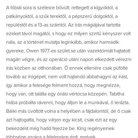
A fóbiái sora is szélesre b
ő
vült: rettegett a kígyóktól, a
patkányoktól, a sz
ű
k terekt
ő
l, a pépszer
ű
dolgoktól, a
repülést
ő
l és a 13-as számtól. Az írás mágiájával tartotta
ezeket távol magától, s hogy ez milyen szint
ű
kényszer volt
nála, az a történet mutatja leginkább, amikor harmadik
gyereke, Owen 1977-es szület.se után vazektómiát hajtatott
magán végre, és az operáció utáni napon elkezdett vérezni
írás közben az otthonában.
Ő
ennek ellenére csak püfölte
tovább az írógépet, nem volt hajlandó abbahagyni az írást,
így amikor a felesége felment hozzá, hogy megnézze,
hogy van, ott találta egy óriási vértócsa közepén. Tabitha
hiába próbálta rávenni, hogy álljon le a munkával,
ő
lerázta.
Bárki más üvöltött volna a helyében a fájdalomtól, de
ő
csak
azt hajtogatta, hogy várjon egy kicsit, csak ezt az egy
bekezdést még hadd fejezze be. King regényeinek
többsége azokra a félelmekre épít, melyek