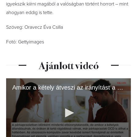
igyekszik kiírni magából a valóságban történt horrort – mint
ahogyan eddig is tette.
Szöveg: Oravecz Éva Csilla
Fotó: Gettyimages
Ajánlott videó
Amikor a kétely átveszi az irányítást a szerelem felett