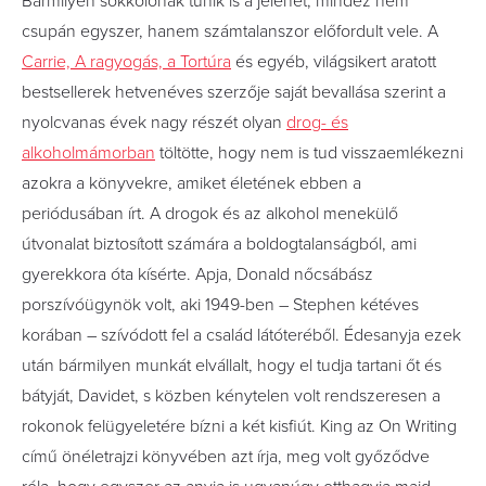
Bármilyen sokkolónak tűnik is a jelenet, mindez nem
csupán egyszer, hanem számtalanszor előfordult vele. A
Carrie, A ragyogás, a Tortúra
és egyéb, világsikert aratott
bestsellerek hetvenéves szerzője saját bevallása szerint a
nyolcvanas évek nagy részét olyan
drog- és
alkoholmámorban
töltötte, hogy nem is tud visszaemlékezni
azokra a könyvekre, amiket életének ebben a
periódusában írt. A drogok és az alkohol menekülő
útvonalat biztosított számára a boldogtalanságból, ami
gyerekkora óta kísérte. Apja, Donald nőcsábász
porszívóügynök volt, aki 1949-ben – Stephen kétéves
korában – szívódott fel a család látóteréből. Édesanyja ezek
után bármilyen munkát elvállalt, hogy el tudja tartani őt és
bátyját, Davidet, s közben kénytelen volt rendszeresen a
rokonok felügyeletére bízni a két kisfiút. King az On Writing
című önéletrajzi könyvében azt írja, meg volt győződve