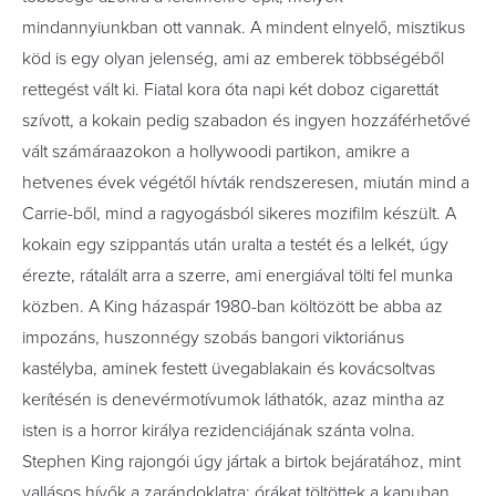
mindannyiunkban ott vannak. A mindent elnyel
ő
, misztikus
köd is egy olyan jelenség, ami az emberek többségéb
ő
l
rettegést vált ki. Fiatal kora óta napi két doboz cigarettát
szívott, a kokain pedig szabadon és ingyen hozzáférhet
ő
vé
vált számáraazokon a hollywoodi partikon, amikre a
hetvenes évek végét
ő
l hívták rendszeresen, miután mind a
Carrie-b
ő
l, mind a ragyogásból sikeres mozifilm készült. A
kokain egy szippantás után uralta a testét és a lelkét, úgy
érezte, rátalált arra a szerre, ami energiával tölti fel munka
közben. A King házaspár 1980-ban költözött be abba az
impozáns, huszonnégy szobás bangori viktoriánus
kastélyba, aminek festett üvegablakain és kovácsoltvas
kerítésén is denevérmotívumok láthatók, azaz mintha az
isten is a horror királya rezidenciájának szánta volna.
Stephen King rajongói úgy jártak a birtok bejáratához, mint
vallásos hív
ő
k a zarándoklatra: órákat töltöttek a kapuban