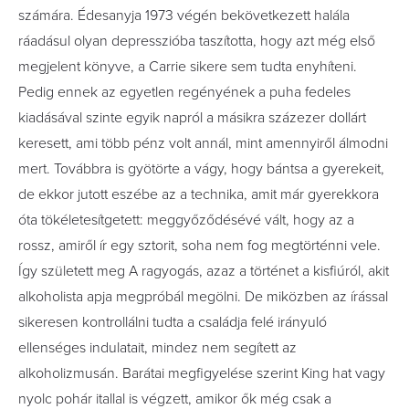
számára. Édesanyja 1973 végén bekövetkezett halála
ráadásul olyan depresszióba taszította, hogy azt még első
megjelent könyve, a Carrie sikere sem tudta enyhíteni.
Pedig ennek az egyetlen regényének a puha fedeles
kiadásával szinte egyik napról a másikra százezer dollárt
keresett, ami több pénz volt annál, mint amennyiről álmodni
mert. Továbbra is gyötörte a vágy, hogy bántsa a gyerekeit,
de ekkor jutott eszébe az a technika, amit már gyerekkora
óta tökéletesítgetett: meggyőződésévé vált, hogy az a
rossz, amiről ír egy sztorit, soha nem fog megtörténni vele.
Így született meg A ragyogás, azaz a történet a kisfiúról, akit
alkoholista apja megpróbál megölni. De miközben az írással
sikeresen kontrollálni tudta a családja felé irányuló
ellenséges indulatait, mindez nem segített az
alkoholizmusán. Barátai megfigyelése szerint King hat vagy
nyolc pohár itallal is végzett, amikor ők még csak a