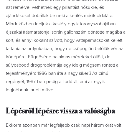
azt remélve, vethetnek egy pillantást h
ő
sükre, és
ajándékokat dobáltak be neki a kerítés másik oldalára.
Mindeközben idoljuk a kastély egyik toronyszobájában
éjszakai írásmaratonjai során gallonszám döntötte magába a
sört, és annyi kokaint szívott, hogy vattapamacsokat kellett
tartania az orrlyukaiban, hogy ne csöpögjön bel
ő
lük vér az
írógépére. Függ
ő
sége hatalmas méreteket öltött, de
súlyosbodó drogproblémája egy ideig mégsem rontott a
teljesítményén: 1986-ban írta a nagy siker
ű
Az cím
ű
regényét, 1987-ben pedig a Tortúrát, ami az egyik
legjobbnak tartott m
ű
ve.
Lépésről lépésre vissza a valóságba
Ekkorra azonban már legfeljebb csak napi három órát volt