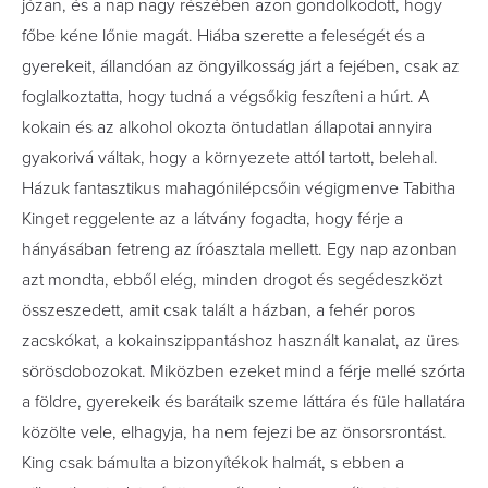
józan, és a nap nagy részében azon gondolkodott, hogy
f
ő
be kéne l
ő
nie magát. Hiába szerette a feleségét és a
gyerekeit, állandóan az öngyilkosság járt a fejében, csak az
foglalkoztatta, hogy tudná a végs
ő
kig feszíteni a húrt. A
kokain és az alkohol okozta öntudatlan állapotai annyira
gyakorivá váltak, hogy a környezete attól tartott, belehal.
Házuk fantasztikus mahagónilépcs
ő
in végigmenve Tabitha
Kinget reggelente az a látvány fogadta, hogy férje a
hányásában fetreng az íróasztala mellett. Egy nap azonban
azt mondta, ebb
ő
l elég, minden drogot és segédeszközt
összeszedett, amit csak talált a házban, a fehér poros
zacskókat, a kokainszippantáshoz használt kanalat, az üres
sörösdobozokat. Miközben ezeket mind a férje mellé szórta
a földre, gyerekeik és barátaik szeme láttára és füle hallatára
közölte vele, elhagyja, ha nem fejezi be az önsorsrontást.
King csak bámulta a bizonyítékok halmát, s ebben a