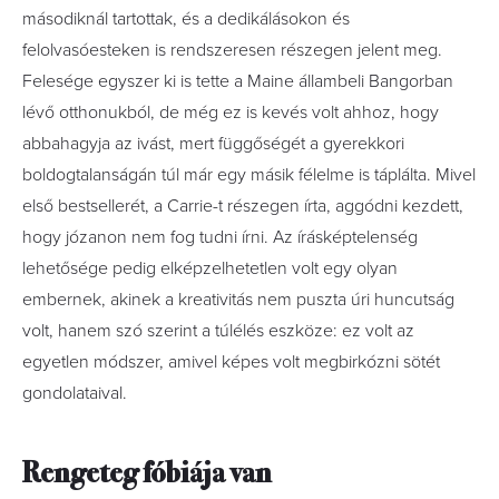
másodiknál tartottak, és a dedikálásokon és
felolvasóesteken is rendszeresen részegen jelent meg.
Felesége egyszer ki is tette a Maine állambeli Bangorban
lévő otthonukból, de még ez is kevés volt ahhoz, hogy
abbahagyja az ivást, mert függőségét a gyerekkori
boldogtalanságán túl már egy másik félelme is táplálta. Mivel
első bestsellerét, a Carrie-t részegen írta, aggódni kezdett,
hogy józanon nem fog tudni írni. Az írásképtelenség
lehetősége pedig elképzelhetetlen volt egy olyan
embernek, akinek a kreativitás nem puszta úri huncutság
volt, hanem szó szerint a túlélés eszköze: ez volt az
egyetlen módszer, amivel képes volt megbirkózni sötét
gondolataival.
Rengeteg fóbiája van