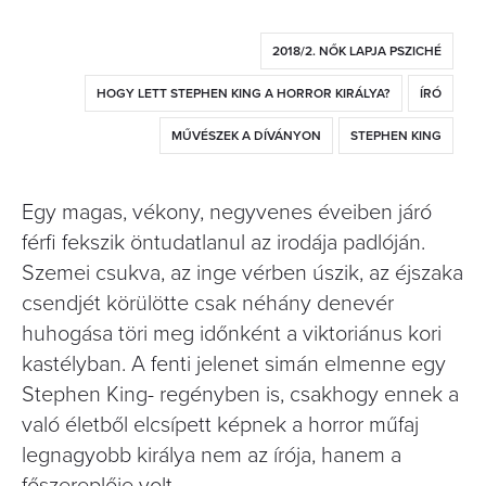
2018/2. NŐK LAPJA PSZICHÉ
HOGY LETT STEPHEN KING A HORROR KIRÁLYA?
ÍRÓ
MŰVÉSZEK A DÍVÁNYON
STEPHEN KING
Egy magas, vékony, negyvenes éveiben járó
férfi fekszik öntudatlanul az irodája padlóján.
Szemei csukva, az inge vérben úszik, az éjszaka
csendjét körülötte csak néhány denevér
huhogása töri meg időnként a viktoriánus kori
kastélyban. A fenti jelenet simán elmenne egy
Stephen King- regényben is, csakhogy ennek a
való életből elcsípett képnek a horror műfaj
legnagyobb királya nem az írója, hanem a