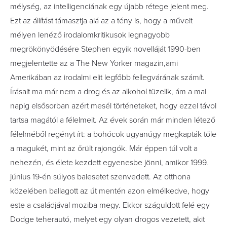
mélység, az intelligenciának egy újabb rétege jelent meg.
Ezt az állítást támasztja alá az a tény is, hogy a m
ű
veit
mélyen lenéz
ő
irodalomkritikusok legnagyobb
megrökönyödésére Stephen egyik novelláját 1990-ben
megjelentette az a The New Yorker magazin,ami
Amerikában az irodalmi elit legf
ő
bb fellegvárának számít.
Írásait ma már nem a drog és az alkohol tüzelik, ám a mai
napig els
ő
sorban azért mesél történeteket, hogy ezzel távol
tartsa magától a félelmeit. Az évek során már minden létez
ő
félelméb
ő
l regényt írt: a bohócok ugyanúgy megkapták t
ő
le
a magukét, mint az
ő
rült rajongók. Már éppen túl volt a
nehezén, és élete kezdett egyenesbe jönni, amikor 1999.
június 19-én súlyos balesetet szenvedett. Az otthona
közelében ballagott az út mentén azon elmélkedve, hogy
este a családjával moziba megy. Ekkor száguldott felé egy
Dodge teherautó, melyet egy olyan drogos vezetett, akit