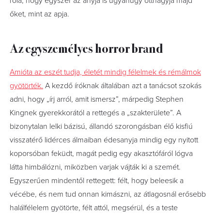
róla, hogy egyszer az anyja is ugyanúgy otthagyja majd
őket, mint az apja.
Az egyszemélyes horror brand
Amióta az eszét tudja, életét mindig félelmek és rémálmok
gyötörték.
A kezdő íróknak általában azt a tanácsot szokás
adni, hogy „írj arról, amit ismersz”, márpedig Stephen
Kingnek gyerekkorától a rettegés a „szakterülete”. A
bizonytalan lelki bázisú, állandó szorongásban élő kisfiú
visszatérő lidérces álmaiban édesanyja mindig egy nyitott
koporsóban feküdt, magát pedig egy akasztófáról lógva
látta himbálózni, miközben varjak vájták ki a szemét.
Egyszerűen mindentől rettegett: félt, hogy beleesik a
vécébe, és nem tud onnan kimászni, az átlagosnál erősebb
halálfélelem gyötörte, félt attól, megsérül, és a teste