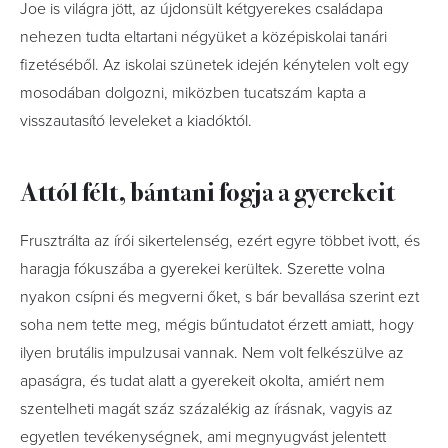
Joe is világra jött, az újdonsült kétgyerekes családapa
nehezen tudta eltartani négyüket a középiskolai tanári
fizetéséből. Az iskolai szünetek idején kénytelen volt egy
mosodában dolgozni, miközben tucatszám kapta a
visszautasító leveleket a kiadóktól.
Attól félt, bántani fogja a gyerekeit
Frusztrálta az írói sikertelenség, ezért egyre többet ivott, és
haragja fókuszába a gyerekei kerültek. Szerette volna
nyakon csípni és megverni őket, s bár bevallása szerint ezt
soha nem tette meg, mégis bűntudatot érzett amiatt, hogy
ilyen brutális impulzusai vannak. Nem volt felkészülve az
apaságra, és tudat alatt a gyerekeit okolta, amiért nem
szentelheti magát száz százalékig az írásnak, vagyis az
egyetlen tevékenységnek, ami megnyugvást jelentett