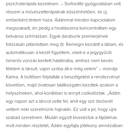
pszichoterápiás kezelésen. – Sorfordító gyógyulásban volt
részem a művészetterápiának köszönhetően, és új
emberként tértem haza. Ádámmal minden kapcsolatom
megszakadt, én pedig a hivatásomra koncentráltam egy
belvárosi színházban. Egyik darabunk premierjének
fotózásán pillantottam meg őt. Remegni kezdett a lábam, és
automatikusan a kezét ﬁgyeltem, viseli-e a jegygyűrűt.
Ismerős vonzás kerített hatalmába, amihez nem kevés
félelem is társult, vajon szóba áll-e még velem” – mondja
Karina. A büfében folytatták a beszélgetést a rendezvényt
követően, majd óvatosan találkozgatni kezdtek azokon a
helyszíneken, ahol korábban is annyit csókolóztak. „Ádám
egy napon azt a láncot vette fel, amit egy szír ötvösnél
vettem neki szerelmünk hajnalán. Ez volt a jel, hogy újra
szabad szeretnem. Miután együtt kiveséztük a fájdalmas
múlt minden részletét, Ádám egyfajta jótékony amnéziában