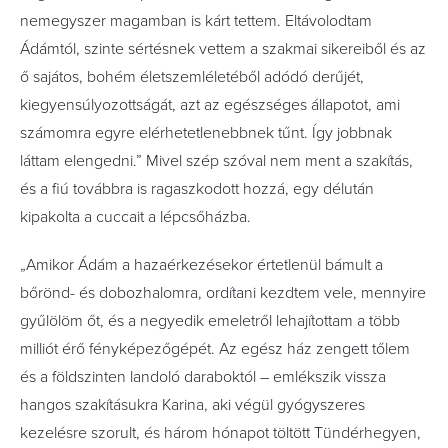
nemegyszer magamban is kárt tettem. Eltávolodtam
Ádámtól, szinte sértésnek vettem a szakmai sikereiből és az
ő sajátos, bohém életszemléletéből adódó derűjét,
kiegyensúlyozottságát, azt az egészséges állapotot, ami
számomra egyre elérhetetlenebbnek tűnt. Így jobbnak
láttam elengedni.” Mivel szép szóval nem ment a szakítás,
és a ﬁú továbbra is ragaszkodott hozzá, egy délután
kipakolta a cuccait a lépcsőházba.
„Amikor Ádám a hazaérkezésekor értetlenül bámult a
bőrönd- és dobozhalomra, ordítani kezdtem vele, mennyire
gyűlölöm őt, és a negyedik emeletről lehajítottam a több
milliót érő fényképezőgépét. Az egész ház zengett tőlem
és a földszinten landoló daraboktól – emlékszik vissza
hangos szakításukra Karina, aki végül gyógyszeres
kezelésre szorult, és három hónapot töltött Tündérhegyen,