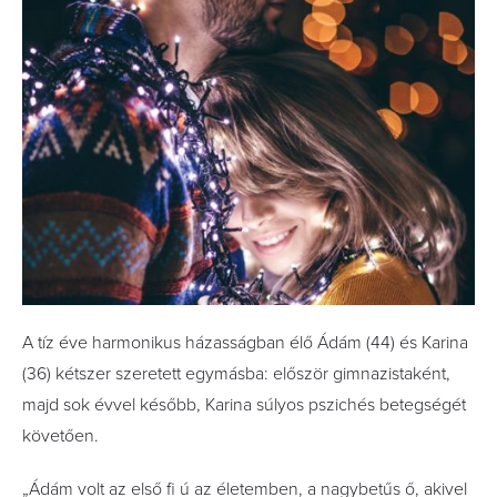
A tíz éve harmonikus házasságban élő Ádám (44) és Karina
(36) kétszer szeretett egymásba: először gimnazistaként,
majd sok évvel később, Karina súlyos pszichés betegségét
követően.
„Ádám volt az első ﬁ ú az életemben, a nagybetűs ő, akivel