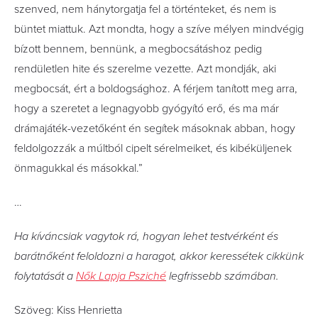
szenved, nem hánytorgatja fel a történteket, és nem is
büntet miattuk. Azt mondta, hogy a szíve mélyen mindvégig
bízott bennem, bennünk, a megbocsátáshoz pedig
rendületlen hite és szerelme vezette. Azt mondják, aki
megbocsát, ért a boldogsághoz. A férjem tanított meg arra,
hogy a szeretet a legnagyobb gyógyító erő, és ma már
drámajáték-vezetőként én segítek másoknak abban, hogy
feldolgozzák a múltból cipelt sérelmeiket, és kibéküljenek
önmagukkal és másokkal.”
…
Ha kíváncsiak vagytok rá, hogyan lehet testvérként és
barátnőként feloldozni a haragot, akkor keressétek cikkünk
folytatását a
Nők Lapja Psziché
legfrissebb számában.
Szöveg: Kiss Henrietta