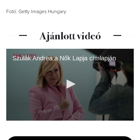
Fotó: Getty Images Hungary
Ajánlott videó
Szulák Andrea a Nők Lapja címlapján
0
seconds
of
3