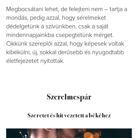
Megbocsátani lehet, de felejteni nem – tartja a
mondás, pedig azzal, hogy sérelmeket
dédelgetünk a szívünkben, csak a saját
mindennapjainkba csepegtetünk mérget.
Cikkünk szereplői azzal, hogy képesek voltak
kibékülni, új, sokkal derűsebb és nyugodtabb
életfejezetet nyitottak.
Szerelmespár
Szeretet és hit vezetett a békéhez