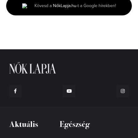
minutes,
Kövesd a
NőkLapja.hu
-t a Google hírekben!
8
seconds
Aktuális
Egészség