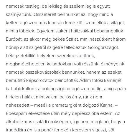
nemcsak testileg, de lelkileg és szellemileg is együtt
szárnyaltunk. Összeterelt bennünket az, hogy mind a
ketten egészen más lencsén keresztül szemléltük a világot,
mint a többiek. Egyetemistaként hátizsákkal bebarangoltuk
Európát, az akkor még békés Szíriát, mini nászútként három
hónap alatt szigetről szigetre felfedeztük Görögországot.
Lélegzetelállító helyeken szerelmeskedtünk,
megismételhetetlen kalandokban volt részünk, élményeink
nemcsak összekovácsoltak bennünket, hanem az ezeket
bemutató képsorozatok beindították Ádám fotósi karrierjét
is. Lubickoltunk a boldogságban egészen addig, amíg apám
hirtelen halála, mint valami baljós árny, ránk nem
nehezedett – meséli a dramaturgként dolgozó Karina. –
Édesapám elvesztése után mély depresszióba estem. Az
alkoholizmus családi örökségem, így nem meglepő, hogy a
tragédiára én is a pohár fenekén kerestem vigaszt, sőt