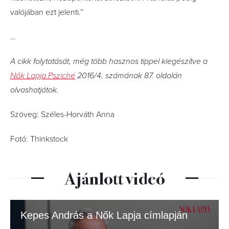
valójában ezt jelenti.”
…
A cikk folytatását, még több hasznos tippel kiegészítve a
Nők Lapja Psziché
2016/4. számának 87. oldalán
olvashatjátok.
Szöveg: Széles-Horváth Anna
Fotó: Thinkstock
Ajánlott videó
Kepes András a Nők Lapja címlapján