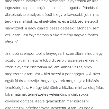
módszertani ismereteinek oktatására, a gyerekek az alsó
tagozaton kapnak utoljára hasonló támogatást. Ráadásul a
diákoknak személyes időből is egyre kevesebb jut: nincs
terük és mintájuk az elmélyülésre, és a többség életéből
hiányoznak a nagy családi beszélgetések.” Mondani sem
kell, a tanulási folyamatban a sikerélmény nagyon fontos
tényező.
„Ez több szempontból is lényeges, hiszen általa elindul egy
pozitív folyamat: egyre több dicsérő visszajelzés érkezik,
ezért a gyerek önbizalma nő, ami ahhoz vezet, hogy
megszereti a tanulást – fűzi hozzá a pedagógus. – A siker
egyik fő összetevője, hogy a gyerek megkapja a hibázás
lehetőségét is. Ha úgy tekintünk a hibákra mint az elsajátítás
folyamatának természetes velejáróira, a diák sokkal
kevésbé görcsös, illetve gyakrabban mer kérdezni,
kísérletezni, nézőpontokat ütköztetni. A tanulás pedig