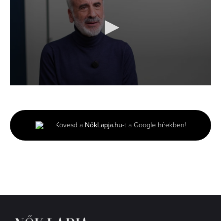
0
seconds
of
4
minutes,
Kövesd a
NőkLapja.hu
-t a Google hírekben!
35
seconds