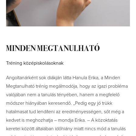
MINDEN MEGTANULHATÓ
Tréning középiskolásoknak
Angoltanárként sok diákján látta Hanula Erika, a Minden
Megtanulható trénig megálmodója, hogy az igazi probléma
valójában nem a tanulás tényében, hanem a megfelelő
módszer hiányában keresendő. „Pedig egy jó trükk
hatalmasat tud lendíteni az eredményességen, sőt még a
kedvet is meghozhatja – mondja Erika. – A közoktatás
keretei között általában időhiány miatt nincs mód a tanulás