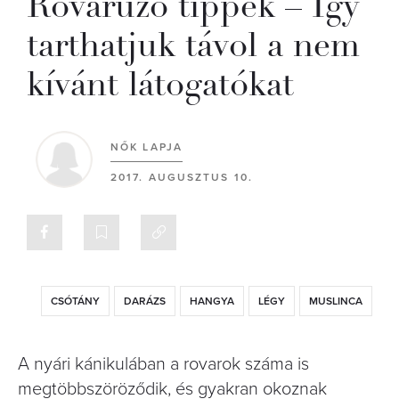
Rovarűző tippek – Így
tarthatjuk távol a nem
kívánt látogatókat
NŐK LAPJA
2017. AUGUSZTUS 10.
CSÓTÁNY
DARÁZS
HANGYA
LÉGY
MUSLINCA
A nyári kánikulában a rovarok száma is
megtöbbszöröződik, és gyakran okoznak