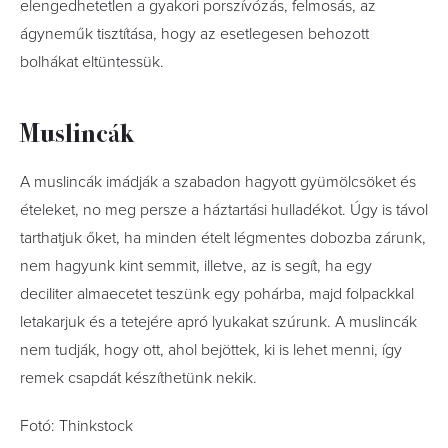
elengedhetetlen a gyakori porszívózás, felmosás, az
ágyneműk tisztítása, hogy az esetlegesen behozott
bolhákat eltüntessük.
Muslincák
A muslincák imádják a szabadon hagyott gyümölcsöket és
ételeket, no meg persze a háztartási hulladékot. Úgy is távol
tarthatjuk őket, ha minden ételt légmentes dobozba zárunk,
nem hagyunk kint semmit, illetve, az is segít, ha egy
deciliter almaecetet teszünk egy pohárba, majd folpackkal
letakarjuk és a tetejére apró lyukakat szúrunk. A muslincák
nem tudják, hogy ott, ahol bejöttek, ki is lehet menni, így
remek csapdát készíthetünk nekik.
Fotó: Thinkstock