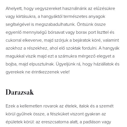
Ahelyett, hogy vegyszereket használnánk az elűzésükre
vagy kiirtásukra, a hangyáktól természetes anyagok
segítségével is megszabadulhatunk. Öntsünk össze
egyenlő mennyiségű bórsavat vagy borax port liszttel és
cukorral elkeverve, majd szórjuk a bejáratok köré, valamint
azokhoz a részekhez, ahol elő szoktak fordulni. A hangyák
magukkal viszik majd ezt a számukra mérgező elegyet a
bojba, majd elpusztulnak. Ügyeljünk rá, hogy háziállatok és
gyerekek ne érintkezzenek vele!
Darazsak
Ezek a kellemetlen rovarok az ételek, italok és a szemét
körül gyűlnek össze, a fészküket viszont gyakran az
épületek körül: az ereszcsatorna alatt, a padláson vagy