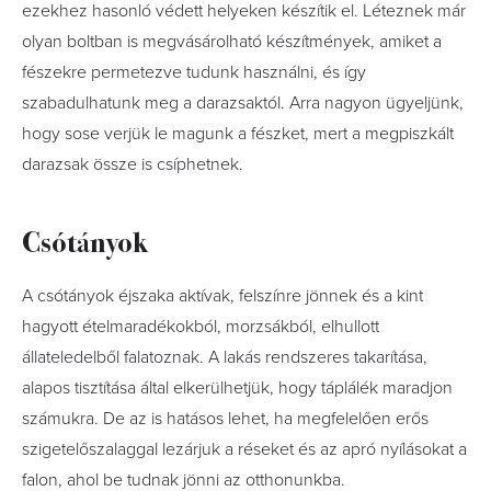
ezekhez hasonló védett helyeken készítik el. Léteznek már
olyan boltban is megvásárolható készítmények, amiket a
fészekre permetezve tudunk használni, és így
szabadulhatunk meg a darazsaktól. Arra nagyon ügyeljünk,
hogy sose verjük le magunk a fészket, mert a megpiszkált
darazsak össze is csíphetnek.
Csótányok
A csótányok éjszaka aktívak, felszínre jönnek és a kint
hagyott ételmaradékokból, morzsákból, elhullott
állateledelből falatoznak. A lakás rendszeres takarítása,
alapos tisztítása által elkerülhetjük, hogy táplálék maradjon
számukra. De az is hatásos lehet, ha megfelelően erős
szigetelőszalaggal lezárjuk a réseket és az apró nyílásokat a
falon, ahol be tudnak jönni az otthonunkba.