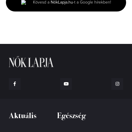
Kövesd a
NőkLapja.hu
-t a Google hírekben!
37
seconds
Aktuális
Egészség