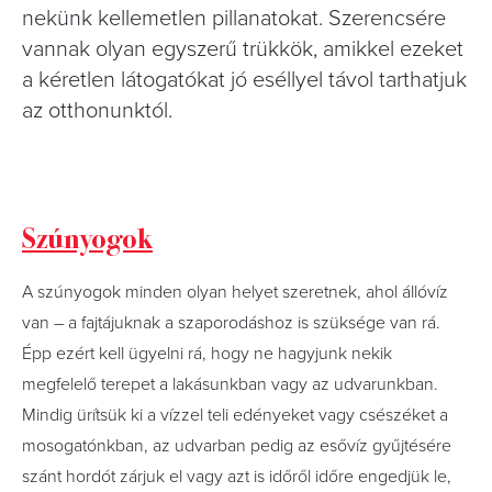
nekünk kellemetlen pillanatokat. Szerencsére
vannak olyan egyszerű trükkök, amikkel ezeket
a kéretlen látogatókat jó eséllyel távol tarthatjuk
az otthonunktól.
Szúnyogok
A szúnyogok minden olyan helyet szeretnek, ahol állóvíz
van – a fajtájuknak a szaporodáshoz is szüksége van rá.
Épp ezért kell ügyelni rá, hogy ne hagyjunk nekik
megfelelő terepet a lakásunkban vagy az udvarunkban.
Mindig ürítsük ki a vízzel teli edényeket vagy csészéket a
mosogatónkban, az udvarban pedig az esővíz gyűjtésére
szánt hordót zárjuk el vagy azt is időről időre engedjük le,