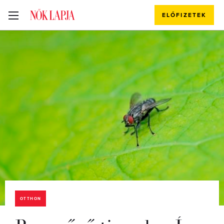
ELŐFIZETEK
OTTHON