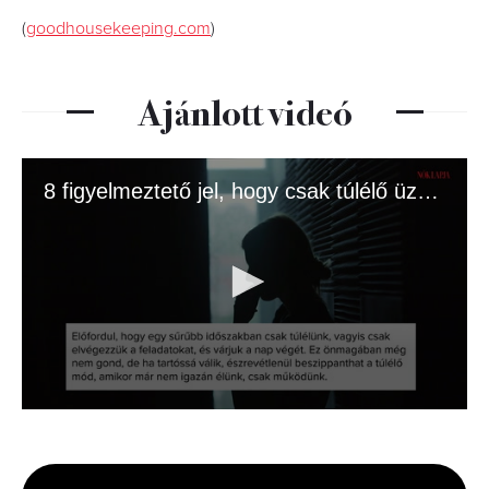
(
goodhousekeeping.com
)
Ajánlott videó
8 figyelmeztető jel, hogy csak túlélő üzemmódban élsz
0
seconds
of
1
minute,