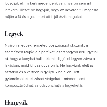
locsoljuk el. Ha kerti medencénk van, nyáron sem árt
letakarni. Illetve ne hagyjuk, hogy az udvaron túl magasra
nőjön a fű és a gaz, mert ott is jól érzik magukat.
Legyek
Nyáron a legyek rengeteg bosszúságot okoznak, a
szemétben rakják le a petéiket, ezért nagyon kell ügyelni
rá, hogy a konyhai hulladék mindig jól el legyen zárva a
lakásban, majd kint az udvaron is. Ne hagyjunk ételt az
asztalon és a kertben is gyűjtsük be a lehullott
gyümölcsöket, elszáradt virágokat – mindent, ami
komposztálódhat, az odavonzhatja a legyeket is.
Hangyák