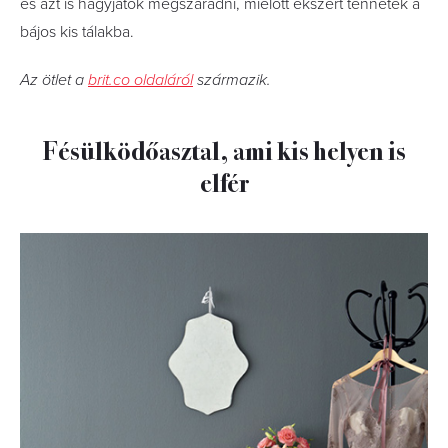
és azt is hagyjátok megszáradni, mielőtt ékszert tennétek a
bájos kis tálakba.
Az ötlet a
brit.co oldaláról
származik.
Fésülködőasztal, ami kis helyen is
elfér