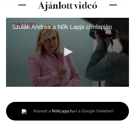
Ajánlott videó
Szulák Andrea a Nők Lapja címlapján
0
seconds
of
3
minutes,
Kövesd a
NőkLapja.hu
-t a Google hírekben!
8
seconds