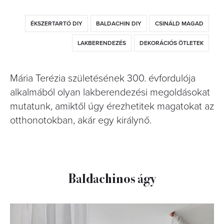
ÉKSZERTARTÓ DIY
BALDACHIN DIY
CSINÁLD MAGAD
LAKBERENDEZÉS
DEKORÁCIÓS ÖTLETEK
Mária Terézia születésének 300. évfordulója
alkalmából olyan lakberendezési megoldásokat
mutatunk, amiktől úgy érezhetitek magatokat az
otthonotokban, akár egy királynő.
Baldachinos ágy