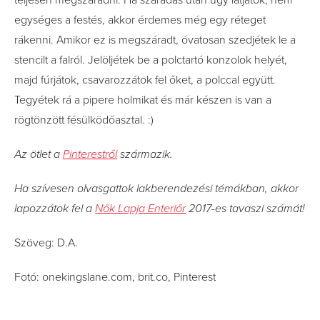
egységes a festés, akkor érdemes még egy réteget
rákenni. Amikor ez is megszáradt, óvatosan szedjétek le a
stencilt a falról. Jelöljétek be a polctartó konzolok helyét,
majd fúrjátok, csavarozzátok fel őket, a polccal együtt.
Tegyétek rá a pipere holmikat és már készen is van a
rögtönzött fésülködőasztal. :)
Az ötlet a
Pinterestről
származik.
Ha szívesen olvasgattok lakberendezési témákban, akkor
lapozzátok fel a
Nők Lapja Enteriőr
2017-es tavaszi számát!
Szöveg: D.A.
Fotó: onekingslane.com, brit.co, Pinterest