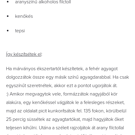
aranyszínű alkoholos filctoll
kenőkés
tepsi
Így készítsétek el
:
Ha márványos ékszertartót készítetek, a fehér agyagot
dolgozzátok össze egy másik színű agyagdarabbal. Ha csak
egyszínűt szeretnétek, akkor ezt a pontot ugorjátok át.
:) Amikor megvagytok vele, formázzátok nagyjából kör
alakúra, egy kenőkéssel vágjátok le a felesleges részeket,
majd az oldalait picit kunkorítsátok fel. 135 fokon, körülbelül
25 percig süssétek az agyagtartókat, majd hagyjátok őket
teljesen kihűlni. Utána a széleit rajzoljátok át arany filctollal