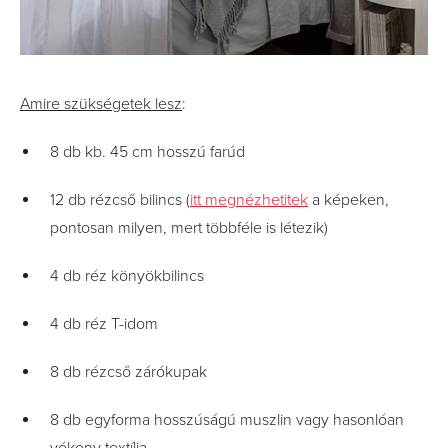
Amire szükségetek lesz
:
8 db kb. 45 cm hosszú farúd
12 db rézcső bilincs (
itt megnézhetitek
a képeken,
pontosan milyen, mert többféle is létezik)
4 db réz könyökbilincs
4 db réz T-idom
8 db rézcső zárókupak
8 db egyforma hosszúságú muszlin vagy hasonlóan
vékony textília