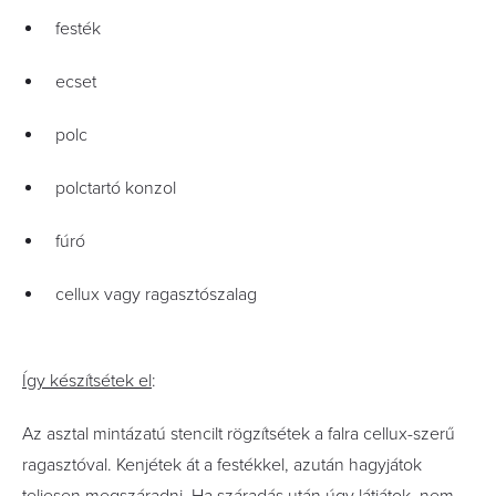
festék
ecset
polc
polctartó konzol
fúró
cellux vagy ragasztószalag
Így készítsétek el
:
Az asztal mintázatú stencilt rögzítsétek a falra cellux-szerű
ragasztóval. Kenjétek át a festékkel, azután hagyjátok
teljesen megszáradni. Ha száradás után úgy látjátok, nem