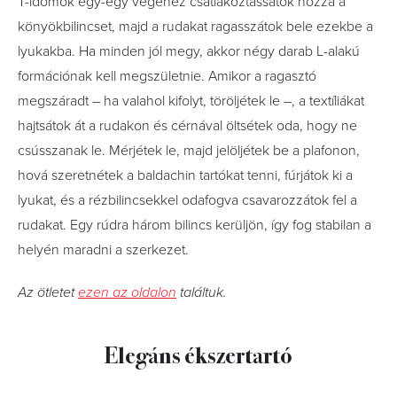
T-idomok egy-egy végéhez csatlakoztassátok hozzá a
könyökbilincset, majd a rudakat ragasszátok bele ezekbe a
lyukakba. Ha minden jól megy, akkor négy darab L-alakú
formációnak kell megszületnie. Amikor a ragasztó
megszáradt – ha valahol kifolyt, töröljétek le –, a textíliákat
hajtsátok át a rudakon és cérnával öltsétek oda, hogy ne
csússzanak le. Mérjétek le, majd jelöljétek be a plafonon,
hová szeretnétek a baldachin tartókat tenni, fúrjátok ki a
lyukat, és a rézbilincsekkel odafogva csavarozzátok fel a
rudakat. Egy rúdra három bilincs kerüljön, így fog stabilan a
helyén maradni a szerkezet.
Az ötletet
ezen az oldalon
találtuk.
Elegáns ékszertartó