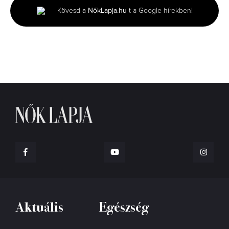
minutes,
Kövesd a
NőkLapja.hu
-t a Google hírekben!
6
seconds
Aktuális
Egészség