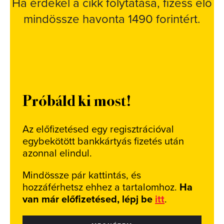
Ha érdekel a cikk folytatása, fizess elő
mindössze havonta 1490 forintért.
Próbáld ki most!
Az előfizetésed egy regisztrációval
egybekötött bankkártyás fizetés után
azonnal elindul.
Mindössze pár kattintás, és
hozzáférhetsz ehhez a tartalomhoz.
Ha
van már előfizetésed, lépj be
itt
.