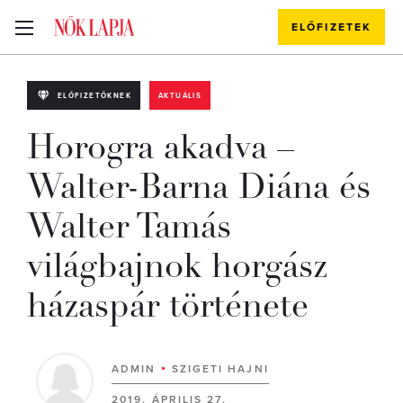
ELŐFIZETEK
ELŐFIZETŐKNEK
AKTUÁLIS
Horogra akadva –
Walter-Barna Diána és
Walter Tamás
világbajnok horgász
házaspár története
ADMIN
SZIGETI HAJNI
2019. ÁPRILIS 27.