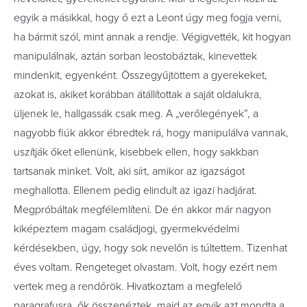
egyik a másikkal, hogy ő ezt a Leont úgy meg fogja verni,
ha bármit szól, mint annak a rendje. Végigvették, kit hogyan
manipulálnak, aztán sorban leostobáztak, kinevettek
mindenkit, egyenként. Összegyűjtöttem a gyerekeket,
azokat is, akiket korábban átállítottak a saját oldalukra,
üljenek le, hallgassák csak meg. A „verőlegények”, a
nagyobb ﬁúk akkor ébredtek rá, hogy manipulálva vannak,
uszítják őket ellenünk, kisebbek ellen, hogy sakkban
tartsanak minket. Volt, aki sírt, amikor az igazságot
meghallotta. Ellenem pedig elindult az igazi hadjárat.
Megpróbáltak megfélemlíteni. De én akkor már nagyon
kiképeztem magam családjogi, gyermekvédelmi
kérdésekben, úgy, hogy sok nevelőn is túltettem. Tizenhat
éves voltam. Rengeteget olvastam. Volt, hogy ezért nem
vertek meg a rendőrök. Hivatkoztam a megfelelő
paragrafusra, ők összenéztek, majd az egyik azt mondta a