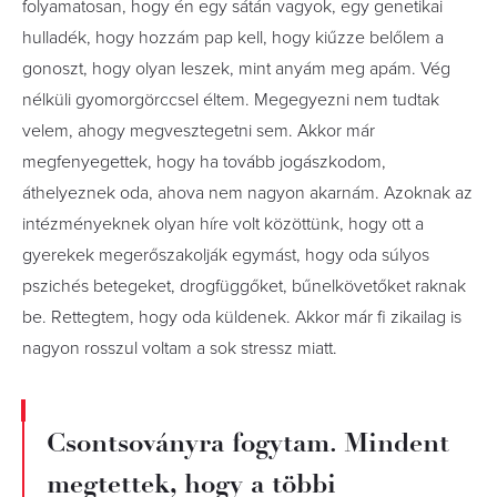
folyamatosan, hogy én egy sátán vagyok, egy genetikai
hulladék, hogy hozzám pap kell, hogy kiűzze belőlem a
gonoszt, hogy olyan leszek, mint anyám meg apám. Vég
nélküli gyomorgörccsel éltem. Megegyezni nem tudtak
velem, ahogy megvesztegetni sem. Akkor már
megfenyegettek, hogy ha tovább jogászkodom,
áthelyeznek oda, ahova nem nagyon akarnám. Azoknak az
intézményeknek olyan híre volt közöttünk, hogy ott a
gyerekek megerőszakolják egymást, hogy oda súlyos
pszichés betegeket, drogfüggőket, bűnelkövetőket raknak
be. Rettegtem, hogy oda küldenek. Akkor már ﬁ zikailag is
nagyon rosszul voltam a sok stressz miatt.
Csontsoványra fogytam. Mindent
megtettek, hogy a többi