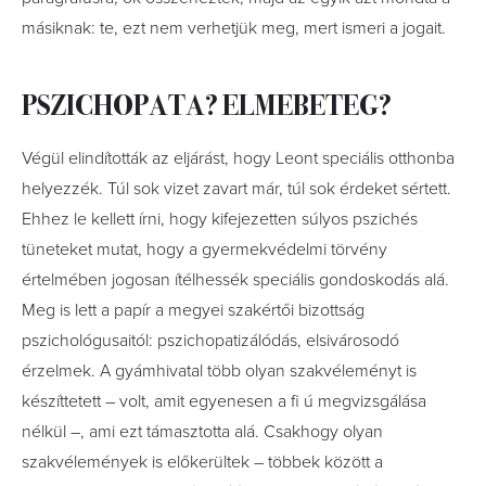
másiknak: te, ezt nem verhetjük meg, mert ismeri a jogait.
PSZICHOPATA? ELMEBETEG?
Végül elindították az eljárást, hogy Leont speciális otthonba
helyezzék. Túl sok vizet zavart már, túl sok érdeket sértett.
Ehhez le kellett írni, hogy kifejezetten súlyos pszichés
tüneteket mutat, hogy a gyermekvédelmi törvény
értelmében jogosan ítélhessék speciális gondoskodás alá.
Meg is lett a papír a megyei szakértői bizottság
pszichológusaitól: pszichopatizálódás, elsivárosodó
érzelmek. A gyámhivatal több olyan szakvéleményt is
készíttetett – volt, amit egyenesen a ﬁ ú megvizsgálása
nélkül –, ami ezt támasztotta alá. Csakhogy olyan
szakvélemények is előkerültek – többek között a