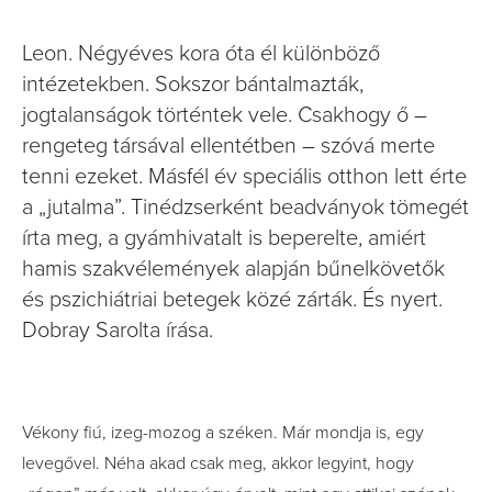
Leon. Négyéves kora óta él különböző
intézetekben. Sokszor bántalmazták,
jogtalanságok történtek vele. Csakhogy ő –
rengeteg társával ellentétben – szóvá merte
tenni ezeket. Másfél év speciális otthon lett érte
a „jutalma”. Tinédzserként beadványok tömegét
írta meg, a gyámhivatalt is beperelte, amiért
hamis szakvélemények alapján bűnelkövetők
és pszichiátriai betegek közé zárták. És nyert.
Dobray Sarolta írása.
Vékony fiú, izeg-mozog a széken. Már mondja is, egy
levegővel. Néha akad csak meg, akkor legyint, hogy