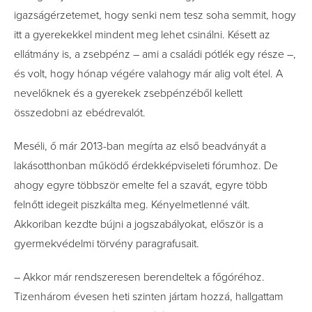
igazságérzetemet, hogy senki nem tesz soha semmit, hogy
itt a gyerekekkel mindent meg lehet csinálni. Késett az
ellátmány is, a zsebpénz – ami a családi pótlék egy része –,
és volt, hogy hónap végére valahogy már alig volt étel. A
nevelőknek és a gyerekek zsebpénzéből kellett
összedobni az ebédrevalót.
Meséli, ő már 2013-ban megírta az első beadványát a
lakásotthonban működő érdekképviseleti fórumhoz. De
ahogy egyre többször emelte fel a szavát, egyre több
felnőtt idegeit piszkálta meg. Kényelmetlenné vált.
Akkoriban kezdte bújni a jogszabályokat, először is a
gyermekvédelmi törvény paragrafusait.
– Akkor már rendszeresen berendeltek a főgóréhoz.
Tizenhárom évesen heti szinten jártam hozzá, hallgattam