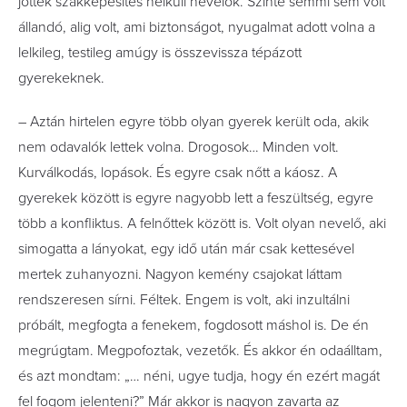
jöttek szakképesítés nélküli nevelők. Szinte semmi sem volt
állandó, alig volt, ami biztonságot, nyugalmat adott volna a
lelkileg, testileg amúgy is összevissza tépázott
gyerekeknek.
– Aztán hirtelen egyre több olyan gyerek került oda, akik
nem odavalók lettek volna. Drogosok… Minden volt.
Kurválkodás, lopások. És egyre csak nőtt a káosz. A
gyerekek között is egyre nagyobb lett a feszültség, egyre
több a konfliktus. A felnőttek között is. Volt olyan nevelő, aki
simogatta a lányokat, egy idő után már csak kettesével
mertek zuhanyozni. Nagyon kemény csajokat láttam
rendszeresen sírni. Féltek. Engem is volt, aki inzultálni
próbált, megfogta a fenekem, fogdosott máshol is. De én
megrúgtam. Megpofoztak, vezetők. És akkor én odaálltam,
és azt mondtam: „… néni, ugye tudja, hogy én ezért magát
fel fogom jelenteni?” Már akkor is nagyon zavarta az