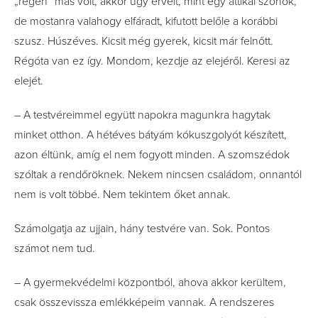
„régen” más volt, akkor úgy érvelt, mint egy attikai szónok,
de mostanra valahogy elfáradt, kifutott belőle a korábbi
szusz. Húszéves. Kicsit még gyerek, kicsit már felnőtt.
Régóta van ez így. Mondom, kezdje az elejéről. Keresi az
elejét.
– A testvéreimmel együtt napokra magunkra hagytak
minket otthon. A hétéves bátyám kókuszgolyót készített,
azon éltünk, amíg el nem fogyott minden. A szomszédok
szóltak a rendőröknek. Nekem nincsen családom, onnantól
nem is volt többé. Nem tekintem őket annak.
Számolgatja az ujjain, hány testvére van. Sok. Pontos
számot nem tud.
– A gyermekvédelmi központból, ahova akkor kerültem,
csak összevissza emlékképeim vannak. A rendszeres