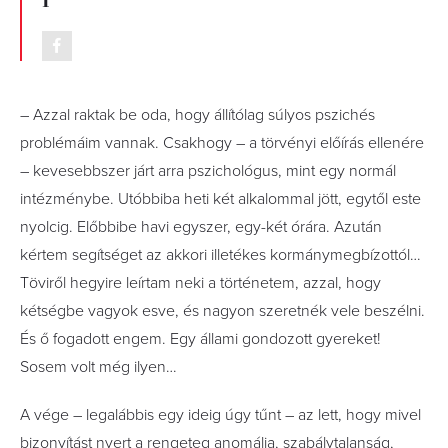
– Azzal raktak be oda, hogy állítólag súlyos pszichés
problémáim vannak. Csakhogy – a törvényi előírás ellenére
– kevesebbszer járt arra pszichológus, mint egy normál
intézménybe. Utóbbiba heti két alkalommal jött, egytől este
nyolcig. Előbbibe havi egyszer, egy-két órára. Azután
kértem segítséget az akkori illetékes kormánymegbízottól…
Töviről hegyire leírtam neki a történetem, azzal, hogy
kétségbe vagyok esve, és nagyon szeretnék vele beszélni.
És ő fogadott engem. Egy állami gondozott gyereket!
Sosem volt még ilyen…
A vége – legalábbis egy ideig úgy tűnt – az lett, hogy mivel
bizonyítást nyert a rengeteg anomália, szabálytalanság,