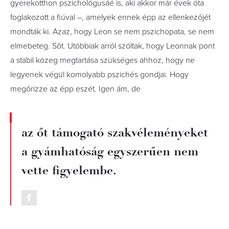
gyerekotthon pszichológusáé is, aki akkor már évek óta
foglakozott a ﬁúval –, amelyek ennek épp az ellenkezőjét
mondták ki. Azaz, hogy Leon se nem pszichopata, se nem
elmebeteg. Sőt. Utóbbiak arról szóltak, hogy Leonnak pont
a stabil közeg megtartása szükséges ahhoz, hogy ne
legyenek végül komolyabb pszichés gondjai. Hogy
megőrizze az épp eszét. Igen ám, de
az őt támogató szakvéleményeket
a gyámhatóság egyszerűen nem
vette ﬁgyelembe.