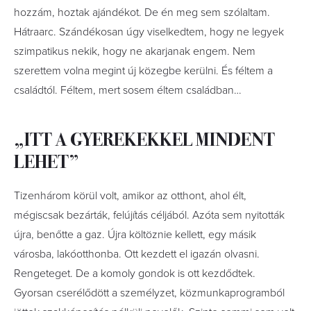
hozzám, hoztak ajándékot. De én meg sem szólaltam.
Hátraarc. Szándékosan úgy viselkedtem, hogy ne legyek
szimpatikus nekik, hogy ne akarjanak engem. Nem
szerettem volna megint új közegbe kerülni. És féltem a
családtól. Féltem, mert sosem éltem családban…
„ITT A GYEREKEKKEL MINDENT
LEHET”
Tizenhárom körül volt, amikor az otthont, ahol élt,
mégiscsak bezárták, felújítás céljából. Azóta sem nyitották
újra, benőtte a gaz. Újra költöznie kellett, egy másik
városba, lakóotthonba. Ott kezdett el igazán olvasni.
Rengeteget. De a komoly gondok is ott kezdődtek.
Gyorsan cserélődött a személyzet, közmunkaprogramból