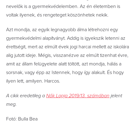
nevelők is a gyermekvédelemben. Az én életemben is
voltak ilyenek, és rengeteget köszönhetek nekik.
Azt mondja, az egyik legnagyobb álma létrehozni egy
gyermekvédelmi alapítványt. Addig is igyekszik letenni az
érettségit, mert az elmúlt évek jogi harcai mellett az iskolára
alig jutott ideje. Mégis, visszanézve az elmúlt tizenhat évre,
amit az állam felügyelete alatt töltött, azt mondja, hálás a
sorsnak, vagy épp az Istennek, hogy így alakult. És hogy
ilyen lett, amilyen. Harcos.
A cikk eredetileg
a
Nők Lapja 2019/13. számában
jelent
meg.
Fotó: Bulla Bea