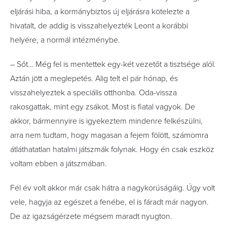
eljárási hiba, a kormánybiztos új eljárásra kötelezte a
hivatalt, de addig is visszahelyezték Leont a korábbi
helyére, a normál intézménybe.
– Sőt… Még fel is mentettek egy-két vezetőt a tisztsége alól.
Aztán jött a meglepetés. Alig telt el pár hónap, és
visszahelyeztek a speciális otthonba. Oda-vissza
rakosgattak, mint egy zsákot. Most is ﬁatal vagyok. De
akkor, bármennyire is igyekeztem mindenre felkészülni,
arra nem tudtam, hogy magasan a fejem fölött, számomra
átláthatatlan hatalmi játszmák folynak. Hogy én csak eszköz
voltam ebben a játszmában.
Fél év volt akkor már csak hátra a nagykorúságáig. Úgy volt
vele, hagyja az egészet a fenébe, el is fáradt már nagyon.
De az igazságérzete mégsem maradt nyugton.