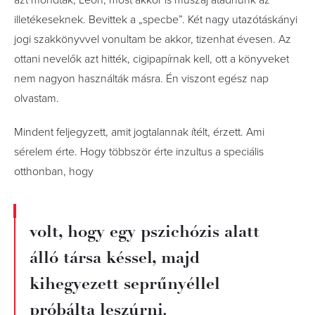
azt mondták, Leon, most akkor is muszáj átadnunk az
illetékeseknek. Bevittek a „specbe”. Két nagy utazótáskányi
jogi szakkönyvvel vonultam be akkor, tizenhat évesen. Az
ottani nevelők azt hitték, cigipapírnak kell, ott a könyveket
nem nagyon használták másra. Én viszont egész nap
olvastam.
Mindent feljegyzett, amit jogtalannak ítélt, érzett. Ami
sérelem érte. Hogy többször érte inzultus a speciális
otthonban, hogy
volt, hogy egy pszichózis alatt
álló társa késsel, majd
kihegyezett seprűnyéllel
próbálta leszúrni.