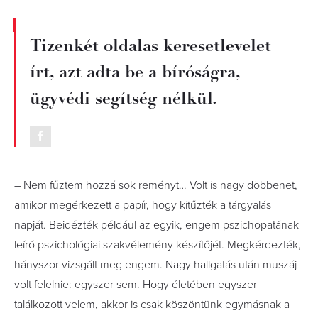
Tizenkét oldalas keresetlevelet
írt, azt adta be a bíróságra,
ügyvédi segítség nélkül.
– Nem fűztem hozzá sok reményt… Volt is nagy döbbenet,
amikor megérkezett a papír, hogy kitűzték a tárgyalás
napját. Beidézték például az egyik, engem pszichopatának
leíró pszichológiai szakvélemény készítőjét. Megkérdezték,
hányszor vizsgált meg engem. Nagy hallgatás után muszáj
volt felelnie: egyszer sem. Hogy életében egyszer
találkozott velem, akkor is csak köszöntünk egymásnak a