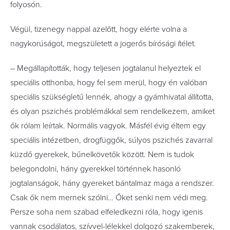
folyosón.
Végül, tizenegy nappal azelőtt, hogy elérte volna a
nagykorúságot, megszületett a jogerős bírósági ítélet.
– Megállapították, hogy teljesen jogtalanul helyeztek el
speciális otthonba, hogy fel sem merül, hogy én valóban
speciális szükségletű lennék, ahogy a gyámhivatal állította,
és olyan pszichés problémákkal sem rendelkezem, amiket
ők rólam leírtak. Normális vagyok. Másfél évig éltem egy
speciális intézetben, drogfüggők, súlyos pszichés zavarral
küzdő gyerekek, bűnelkövetők között. Nem is tudok
belegondolni, hány gyerekkel történnek hasonló
jogtalanságok, hány gyereket bántalmaz maga a rendszer.
Csak ők nem mernek szólni… Őket senki nem védi meg.
Persze soha nem szabad elfeledkezni róla, hogy igenis
vannak csodálatos, szívvel-lélekkel dolgozó szakemberek,