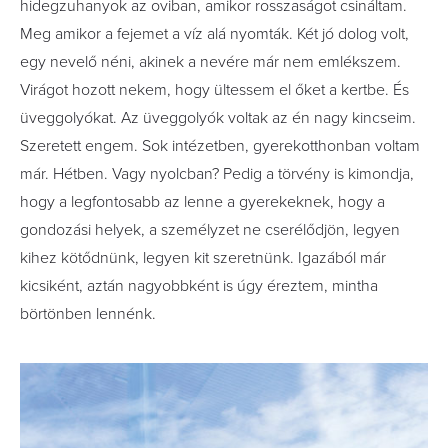
hidegzuhanyok az oviban, amikor rosszaságot csináltam.
Meg amikor a fejemet a víz alá nyomták. Két jó dolog volt,
egy nevelő néni, akinek a nevére már nem emlékszem.
Virágot hozott nekem, hogy ültessem el őket a kertbe. És
üveggolyókat. Az üveggolyók voltak az én nagy kincseim.
Szeretett engem. Sok intézetben, gyerekotthonban voltam
már. Hétben. Vagy nyolcban? Pedig a törvény is kimondja,
hogy a legfontosabb az lenne a gyerekeknek, hogy a
gondozási helyek, a személyzet ne cserélődjön, legyen
kihez kötődnünk, legyen kit szeretnünk. Igazából már
kicsiként, aztán nagyobbként is úgy éreztem, mintha
börtönben lennénk.