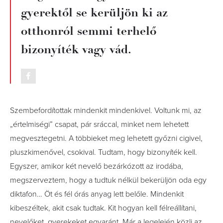
gyerektől se kerüljön ki az
otthonról semmi terhelő
bizonyíték vagy vád.
Szembefordítottak mindenkit mindenkivel. Voltunk mi, az
„értelmiségi” csapat, pár sráccal, minket nem lehetett
megvesztegetni. A többieket meg lehetett győzni cigivel,
pluszkimenővel, csokival. Tudtam, hogy bizonyíték kell.
Egyszer, amikor két nevelő bezárkózott az irodába,
megszerveztem, hogy a tudtuk nélkül bekerüljön oda egy
diktafon… Öt és fél órás anyag lett belőle. Mindenkit
kibeszéltek, akit csak tudtak. Kit hogyan kell félreállítani,
nevelőket, gyerekeket egyaránt. Már a legelején közli az