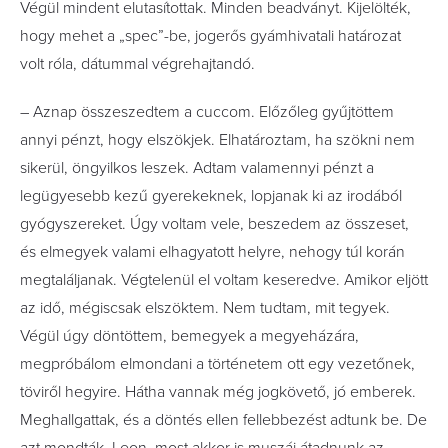
Végül mindent elutasítottak. Minden beadványt. Kijelölték,
hogy mehet a „spec”-be, jogerős gyámhivatali határozat
volt róla, dátummal végrehajtandó.
– Aznap összeszedtem a cuccom. Előzőleg gyűjtöttem
annyi pénzt, hogy elszökjek. Elhatároztam, ha szökni nem
sikerül, öngyilkos leszek. Adtam valamennyi pénzt a
legügyesebb kezű gyerekeknek, lopjanak ki az irodából
gyógyszereket. Úgy voltam vele, beszedem az összeset,
és elmegyek valami elhagyatott helyre, nehogy túl korán
megtaláljanak. Végtelenül el voltam keseredve. Amikor eljött
az idő, mégiscsak elszöktem. Nem tudtam, mit tegyek.
Végül úgy döntöttem, bemegyek a megyeházára,
megpróbálom elmondani a történetem ott egy vezetőnek,
töviről hegyire. Hátha vannak még jogkövető, jó emberek.
Meghallgattak, és a döntés ellen fellebbezést adtunk be. De