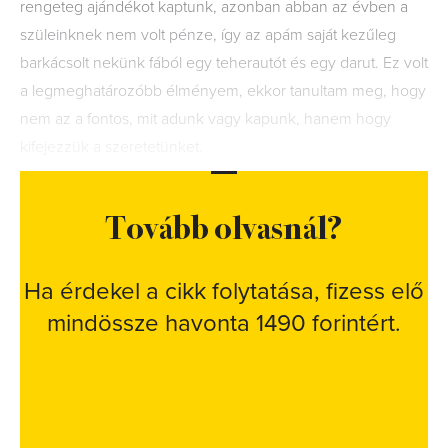
rengeteg ajándékot kaptunk, azonban abban az évben a
szüleinknek nem volt pénze, így az apám saját kezűleg
barkácsolt nekünk fából egy teherautót és egy darut. Ez volt
a legmeghatározóbb élményem, ekkor tanultam meg, hogy
nem az a fontos, mit adunk vagy kapunk, hanem hogy
kifejezzük a szeretetünket.
Tovább olvasnál?
Ha érdekel a cikk folytatása, fizess elő
mindössze havonta 1490 forintért.