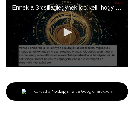
Ennek a 3 csillagjegynek idő kell, hogy megnyíljon
0
seconds
of
1
minute,
Kövesd a
NőkLapja.hu
-t a Google hírekben!
15
seconds