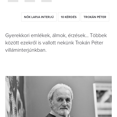
NŐK LAPJA INTERJÚ
10 KÉRDÉS
TROKÁN PÉTER
Gyerekkori emlékek, álmok, érzések... Többek
között ezekről is vallott nekünk Trokán Péter
villáminterjúnkban.