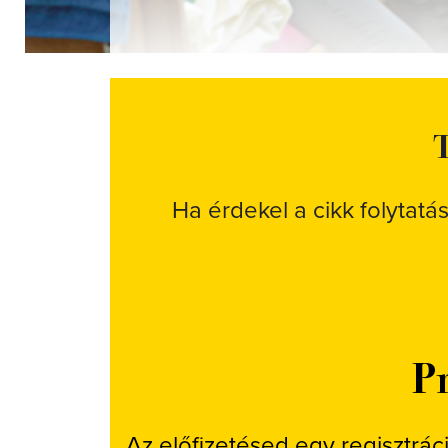
T
Ha érdekel a cikk folytatá
Pr
Az előfizetésed egy regisztrác