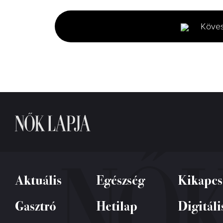
of
0
seconds
Volume
Köve
0%
Aktuális
Egészség
Kikapcs
Gasztró
Hetilap
Digitáli