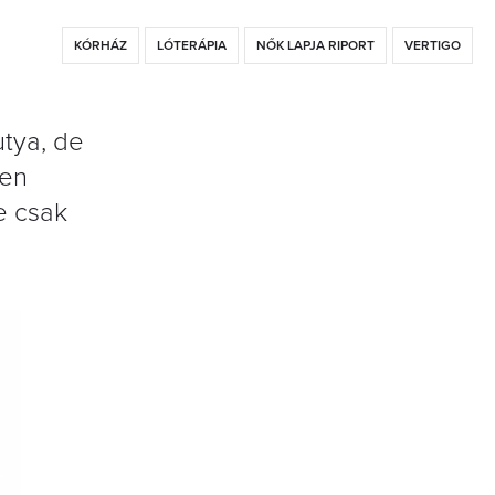
KÓRHÁZ
LÓTERÁPIA
NŐK LAPJA RIPORT
VERTIGO
utya, de
yen
e csak