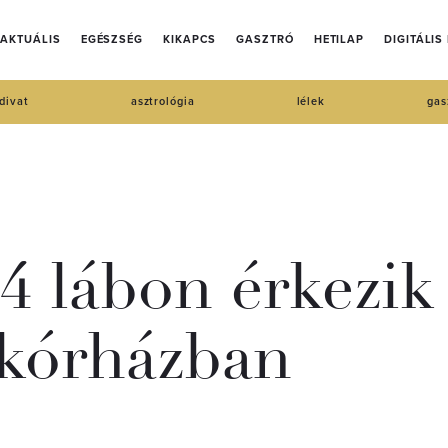
AKTUÁLIS
EGÉSZSÉG
KIKAPCS
GASZTRÓ
HETILAP
DIGITÁLIS
divat
asztrológia
lélek
gas
 4 lábon érkezik
 kórházban