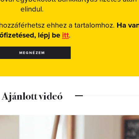
elindul.
 hozzáférhetsz ehhez a tartalomhoz.
Ha va
lőfizetésed, lépj be
itt
.
MEGNÉZEM
Ajánlott videó