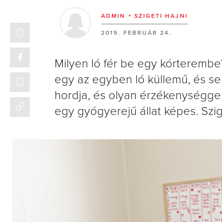
ADMIN
SZIGETI HAJNI
2019. FEBRUÁR 24.
Milyen ló fér be egy kórterembe
egy az egyben ló küllemű, és s
hordja, és olyan érzékenységge
egy gyógyerejű állat képes. Szige