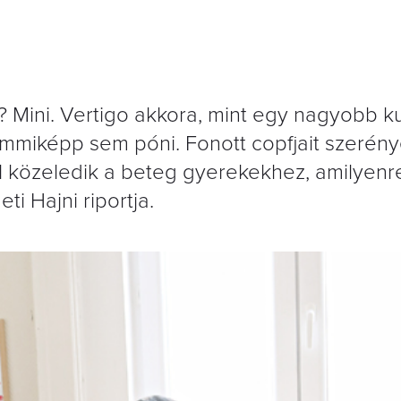
? Mini. Vertigo akkora, mint egy nagyobb k
emmiképp sem póni. Fonott copfjait szerén
l közeledik a beteg gyerekekhez, amilyenr
ti Hajni riportja.