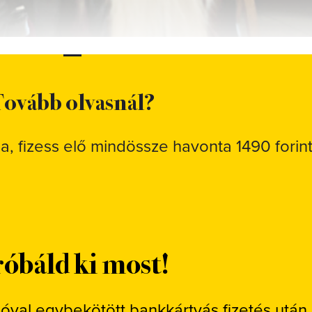
ovább olvasnál?
sa, fizess elő mindössze havonta 1490 forint
óbáld ki most!
ióval egybekötött bankkártyás fizetés után