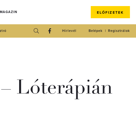
 MAGAZIN
ELŐFIZETEK
ztró
Hírlevél
Belépek
Regisztrálok
 – Lóterápián