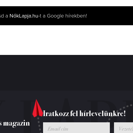
sd a
NőkLapja.hu
-t a Google hírekben!
Iratkozz fel hírlevelünkre!
s magazin