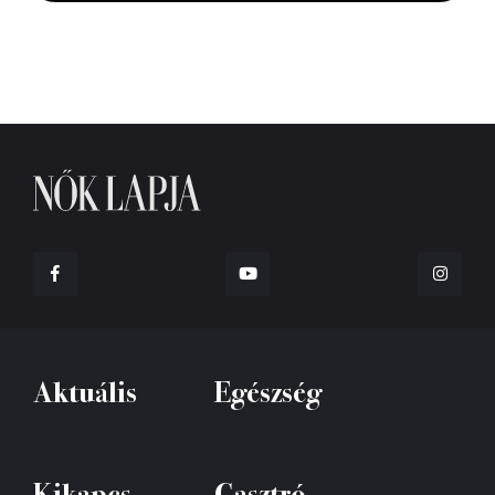
Aktuális
Egészség
Kikapcs
Gasztró