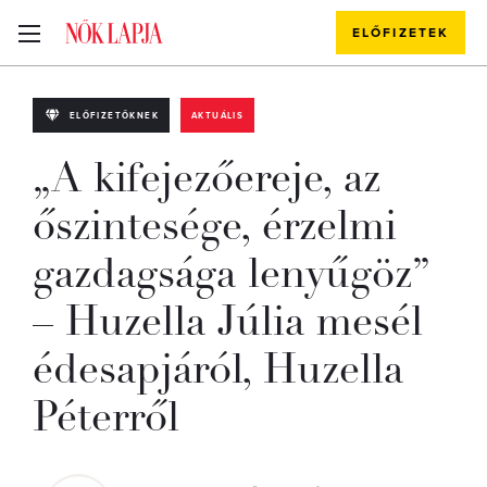
ELŐFIZETEK
ELŐFIZETŐKNEK
AKTUÁLIS
„A kifejezőereje, az
őszintesége, érzelmi
gazdagsága lenyűgöz”
– Huzella Júlia mesél
édesapjáról, Huzella
Péterről