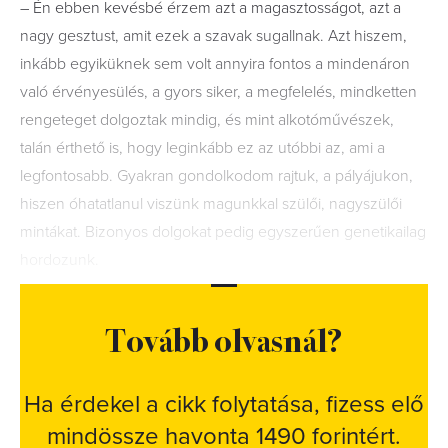
– Én ebben kevésbé érzem azt a magasztosságot, azt a
nagy gesztust, amit ezek a szavak sugallnak. Azt hiszem,
inkább egyiküknek sem volt annyira fontos a mindenáron
való érvényesülés, a gyors siker, a megfelelés, mindketten
rengeteget dolgoztak mindig, és mint alkotóművészek,
talán érthető is, hogy leginkább ez az utóbbi az, ami a
legfontosabb. Gyakran gondolkodom rajtuk, a pályájukon,
hiszen óhatatlanul viszünk magunkkal szülői, nagyszülői
mintákat. Bizonyos dolgokat pedig egyszerűen genetikailag
hordozunk.
Tovább olvasnál?
Ha érdekel a cikk folytatása, fizess elő
mindössze havonta 1490 forintért.