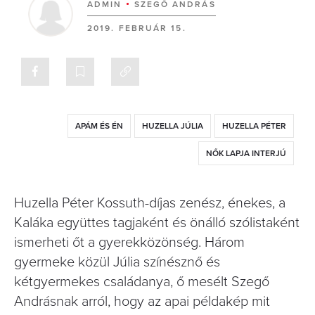
ADMIN
SZEGŐ ANDRÁS
2019. FEBRUÁR 15.
APÁM ÉS ÉN
HUZELLA JÚLIA
HUZELLA PÉTER
NŐK LAPJA INTERJÚ
Huzella Péter Kossuth-díjas zenész, énekes, a
Kaláka együttes tagjaként és önálló szólistaként
ismerheti őt a gyerekközönség. Három
gyermeke közül Júlia színésznő és
kétgyermekes családanya, ő mesélt Szegő
Andrásnak arról, hogy az apai példakép mit