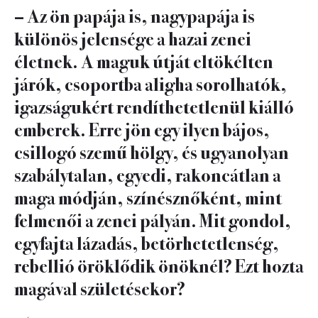
– Az ön papája is, nagypapája is
különös jelensége a hazai zenei
életnek. A maguk útját eltökélten
járók, csoportba aligha sorolhatók,
igazságukért rendíthetetlenül kiálló
emberek. Erre jön egy ilyen bájos,
csillogó szemű hölgy, és ugyanolyan
szabálytalan, egyedi, rakoncátlan a
maga módján, színésznőként, mint
felmenői a zenei pályán. Mit gondol,
egyfajta lázadás, betörhetetlenség,
rebellió öröklődik önöknél? Ezt hozta
magával születésekor?