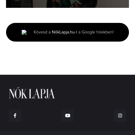
0
seconds
of
3
minutes,
Kövesd a
NőkLapja.hu
-t a Google hírekben!
2
seconds