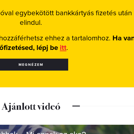
ióval egybekötött bankkártyás fizetés után
elindul.
 hozzáférhetsz ehhez a tartalomhoz.
Ha va
lőfizetésed, lépj be
itt
.
MEGNÉZEM
Ajánlott videó