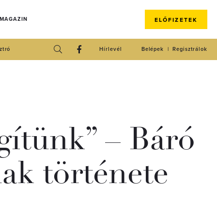
 MAGAZIN
ELŐFIZETEK
ztró
Hírlevél
Belépek
Regisztrálok
gítünk” – Báró
ak története