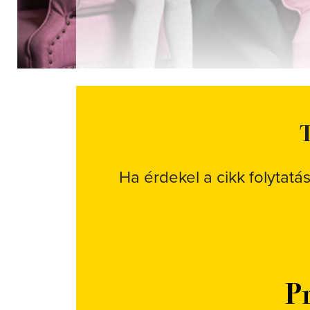
T
Ha érdekel a cikk folytatá
Pr