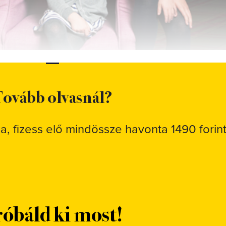
ovább olvasnál?
sa, fizess elő mindössze havonta 1490 forint
óbáld ki most!