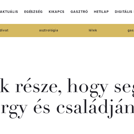
AKTUÁLIS
EGÉSZSÉG
KIKAPCS
GASZTRÓ
HETILAP
DIGITÁLIS
divat
asztrológia
lélek
gas
 része, hogy se
rgy és családján