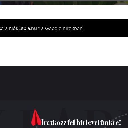
sd a
NőkLapja.hu
-t a Google hírekben!
Iratkozz fel hírlevelünkre!