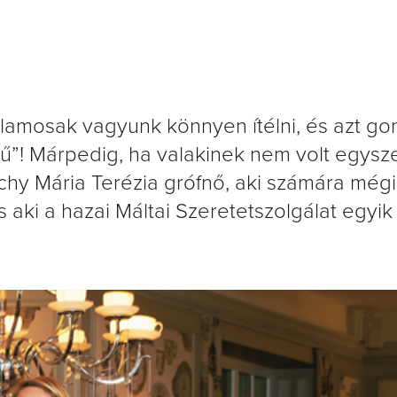
jlamosak vagyunk könnyen ítélni, és azt gon
ű”! Márpedig, ha valakinek nem volt egysze
chy Mária Terézia grófnő, aki számára még
 aki a hazai Máltai Szeretetszolgálat egyik 