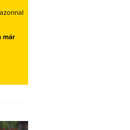
 azonnal
n már