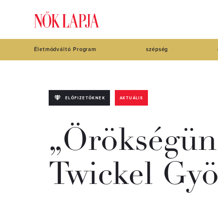
Életmódváltó Program
szépség
ELŐFIZETŐKNEK
AKTUÁLIS
„Örökségünk
Twickel Gyö