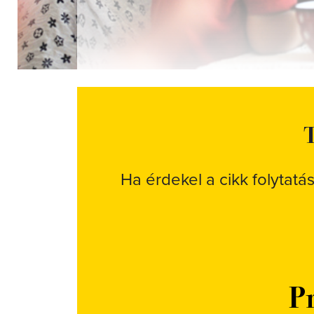
T
Ha érdekel a cikk folytatá
Pr