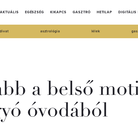
AKTUÁLIS
EGÉSZSÉG
KIKAPCS
GASZTRÓ
HETILAP
DIGITÁLIS
divat
asztrológia
lélek
gas
abb a belső moti
gyó óvodából