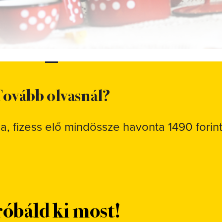
ovább olvasnál?
sa, fizess elő mindössze havonta 1490 forint
óbáld ki most!