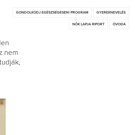
GONDOLKODJ EGÉSZSÉGESEN! PROGRAM
GYEREKNEVELÉS
NŐK LAPJA RIPORT
ÓVODA
den
ez nem
tudják,