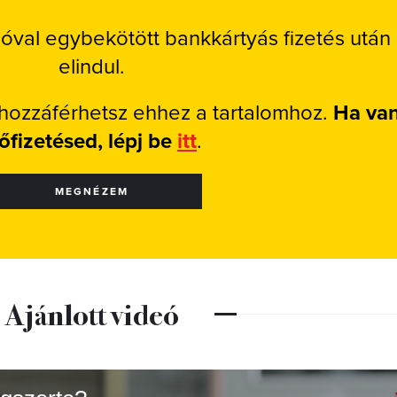
ióval egybekötött bankkártyás fizetés után
elindul.
 hozzáférhetsz ehhez a tartalomhoz.
Ha va
lőfizetésed, lépj be
itt
.
MEGNÉZEM
Ajánlott videó