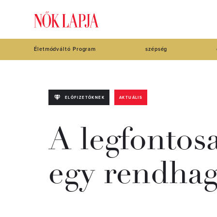
Életmódváltó Program
szépség
ELŐFIZETŐKNEK
AKTUÁLIS
A legfontos
egy rendha