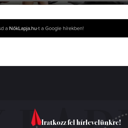
sd a
NőkLapja.hu
-t a Google hírekben!
Iratkozz fel hírlevelünkre!