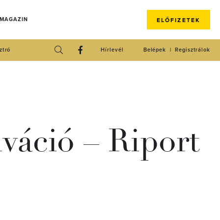
 MAGAZIN
ELŐFIZETEK
ztró
Hírlevél
Belépek
Regisztrálok
váció – Riport