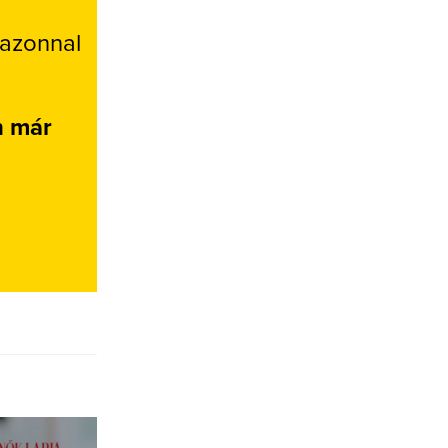
 azonnal
n már