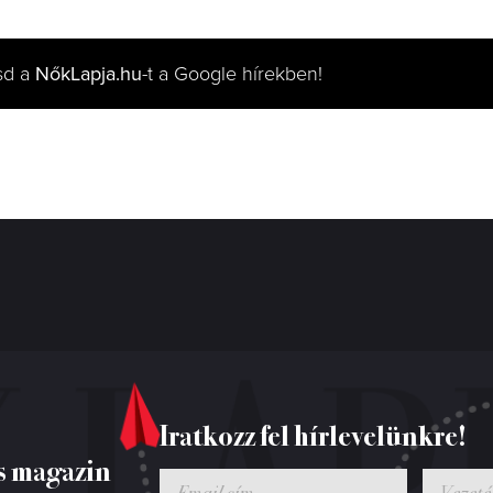
sd a
NőkLapja.hu
-t a Google hírekben!
Iratkozz fel hírlevelünkre!
s magazin