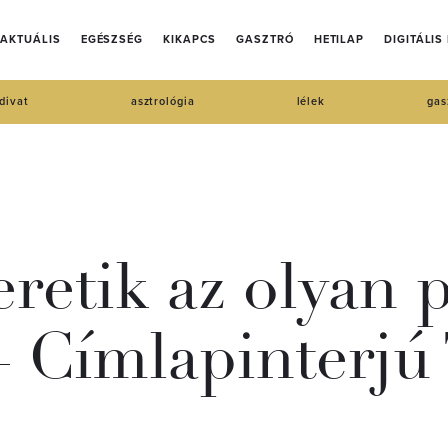
AKTUÁLIS
EGÉSZSÉG
KIKAPCS
GASZTRÓ
HETILAP
DIGITÁLIS
divat
asztrológia
lélek
gas
retik az olyan 
– Címlapinterjú