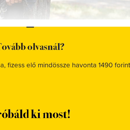
ovább olvasnál?
sa, fizess elő mindössze havonta 1490 forint
óbáld ki most!