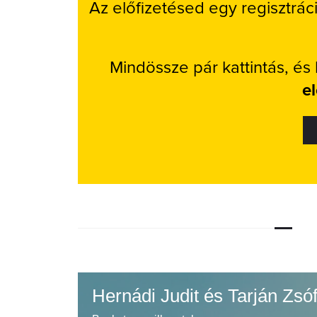
Az előfizetésed egy regisztrác
Mindössze pár kattintás, és
e
Hernádi Judit és Tarján Zs