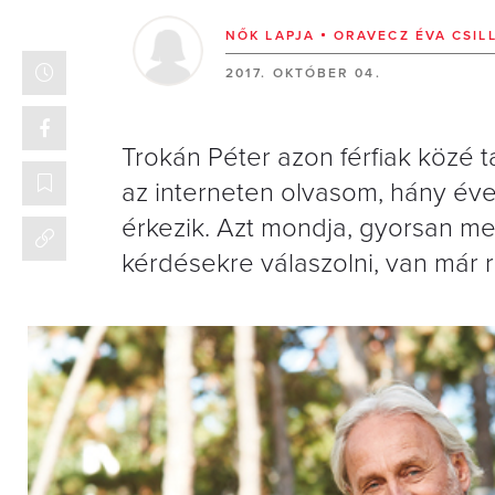
NŐK LAPJA
ORAVECZ ÉVA CSIL
2017. OKTÓBER 04.
Trokán Péter azon férﬁak közé ta
az interneten olvasom, hány éves
érkezik. Azt mondja, gyorsan me
kérdésekre válaszolni, van már ru