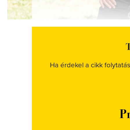
T
Ha érdekel a cikk folytatá
Pr