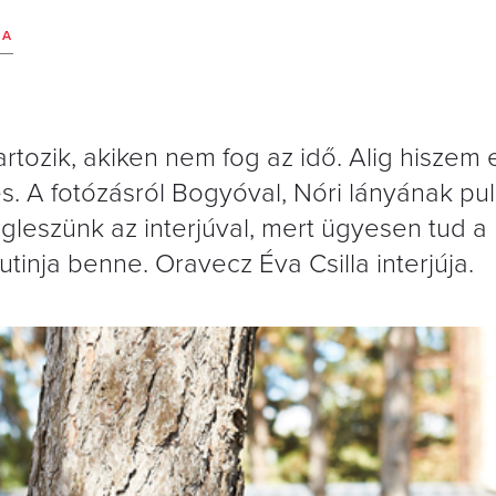
LA
rtozik, akiken nem fog az idő. Alig hiszem e
. A fotózásról Bogyóval, Nóri lányának puli
gleszünk az interjúval, mert ügyesen tud a
tinja benne. Oravecz Éva Csilla interjúja.