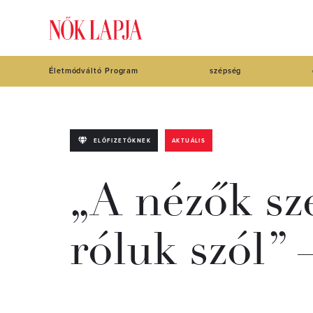
Életmódváltó Program
szépség
ELŐFIZETŐKNEK
AKTUÁLIS
„A nézők sze
róluk szól” 