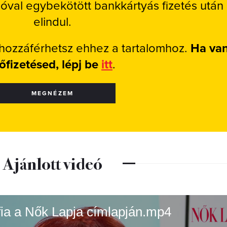
ióval egybekötött bankkártyás fizetés után
elindul.
 hozzáférhetsz ehhez a tartalomhoz.
Ha va
lőfizetésed, lépj be
itt
.
MEGNÉZEM
Ajánlott videó
ófia a Nők Lapja címlapján.mp4