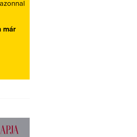
 azonnal
n már