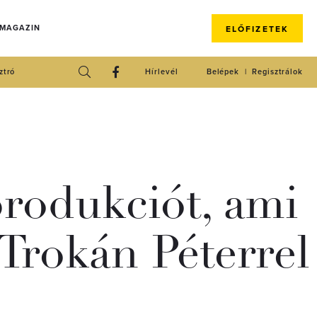
 MAGAZIN
ELŐFIZETEK
ztró
Hírlevél
Belépek
Regisztrálok
produkciót, ami
 Trokán Péterrel