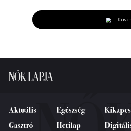
seconds
of
3
minutes,
Köve
2
seconds
Volume
0%
Aktuális
Egészség
Kikapcs
Gasztró
Hetilap
Digitáli