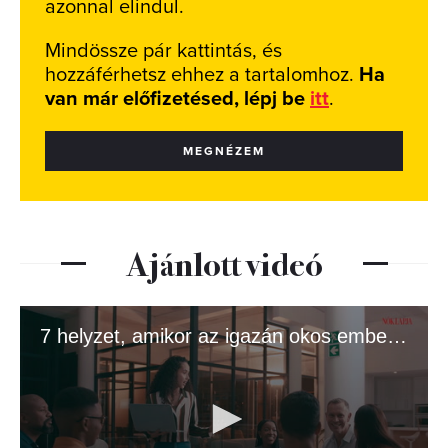
azonnal elindul.
Mindössze pár kattintás, és
hozzáférhetsz ehhez a tartalomhoz.
Ha
van már előfizetésed, lépj be
itt
.
MEGNÉZEM
Ajánlott videó
7 helyzet, amikor az igazán okos emberek butának tettetik magukat