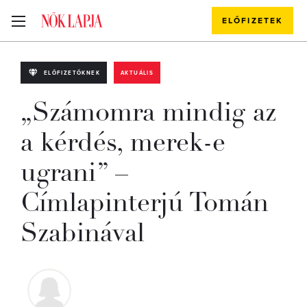
ELŐFIZETEK
ELŐFIZETŐKNEK
AKTUÁLIS
„Számomra mindig az
a kérdés, merek-e
ugrani” –
Címlapinterjú Tomán
Szabinával