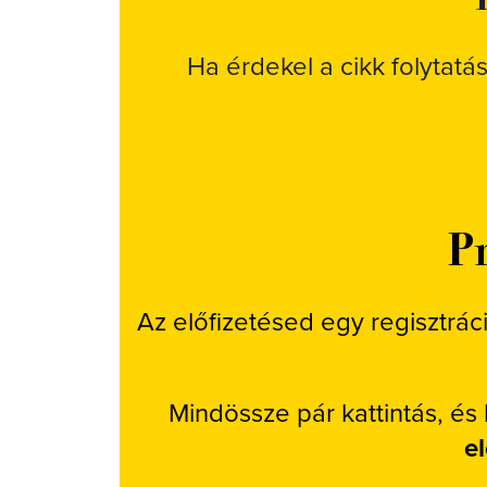
Ha érdekel a cikk folytatá
Pr
Az előfizetésed egy regisztrác
Mindössze pár kattintás, és
e