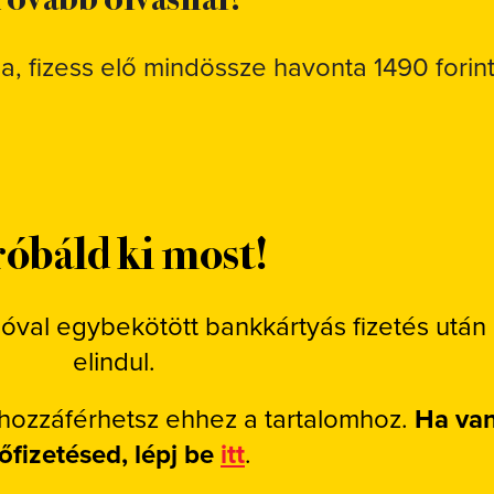
sa, fizess elő mindössze havonta 1490 forint
óbáld ki most!
ióval egybekötött bankkártyás fizetés után
elindul.
 hozzáférhetsz ehhez a tartalomhoz.
Ha va
lőfizetésed, lépj be
itt
.