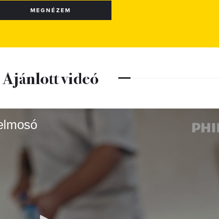
MEGNÉZEM
Ajánlott videó
felmosó