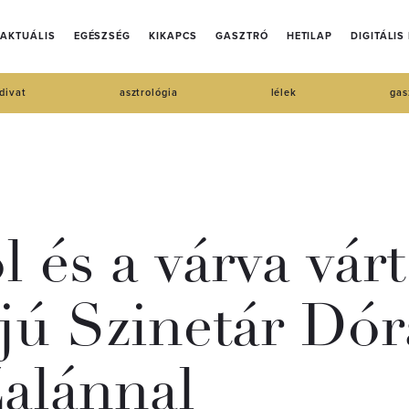
AKTUÁLIS
EGÉSZSÉG
KIKAPCS
GASZTRÓ
HETILAP
DIGITÁLIS
divat
asztrológia
lélek
gas
l és a várva vár
jú Szinetár Dór
alánnal