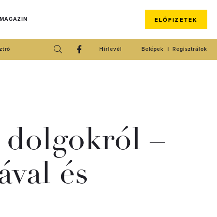
 MAGAZIN
ELŐFIZETEK
ztró
Hírlevél
Belépek
Regisztrálok
t dolgokról –
ával és