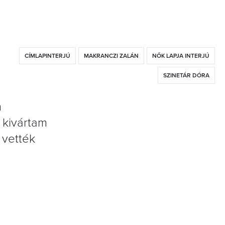
CÍMLAPINTERJÚ
MAKRANCZI ZALÁN
NŐK LAPJA INTERJÚ
SZINETÁR DÓRA
n
 kivártam
 vették