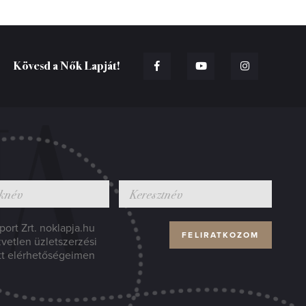
Kövesd a Nők Lapját!
ort Zrt. noklapja.hu
zvetlen üzletszerzési
tt elérhetőségeimen