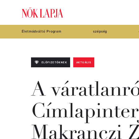
Életmódváltó Program
szépség
ELŐFIZETŐKNEK
AKTUÁLIS
A váratlanró
Címlapinter
Makranczi Z