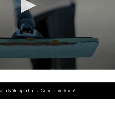
sd a
NőkLapja.hu
-t a Google hírekben!