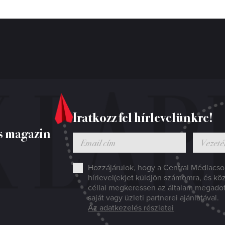
Iratkozz fel hírlevelünkre!
s magazin
Hozzájárulok, hogy a Central Médiacsop
hírlevel(ek)et küldjön számomra, és kö
céllal megkeressen az általam megado
saját vagy üzleti partnerei ajánlatával.
Az adatkezelés részletei