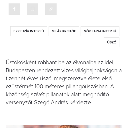
EXKLUZÍV INTERJÚ
MILÁK KRISTÓF
NŐK LAPJA INTERJÚ
ÚSZÓ
Üstökösként robbant be az élvonalba az idei,
Budapesten rendezett vizes világbajnokságon a
tizenhét éves úszó, megszerezve élete első
ezüstérmét 100 méteres pillangóúszásban. A
közönség szívét pillanatok alatt meghódító
versenyzőt Szegő András kérdezte.