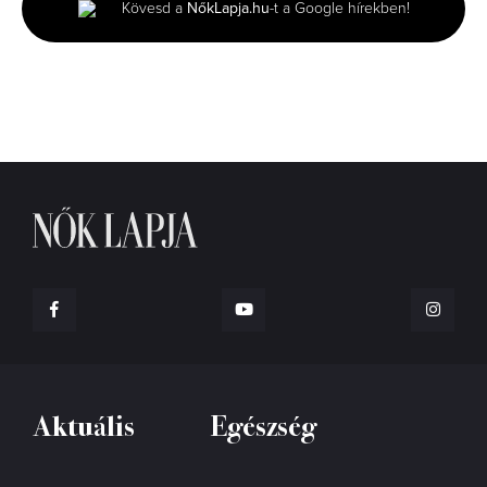
Kövesd a
NőkLapja.hu
-t a Google hírekben!
6
seconds
Aktuális
Egészség