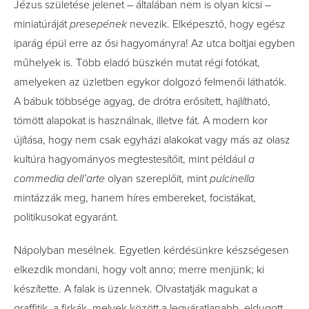
Jézus születése jelenet – általában nem is olyan kicsi –
miniatúráját
presepének
nevezik. Elképesztő, hogy egész
iparág épül erre az ősi hagyományra! Az utca boltjai egyben
műhelyek is. Több eladó büszkén mutat régi fotókat,
amelyeken az üzletben egykor dolgozó felmenői láthatók.
A bábuk többsége agyag, de drótra erősített, hajlítható,
tömött alapokat is használnak, illetve fát. A modern kor
újítása, hogy nem csak egyházi alakokat vagy más az olasz
kultúra hagyományos megtestesítőit, mint például
a
commedia dell’arte
olyan szereplőit, mint
pulcinella
mintázzák meg, hanem híres embereket, focistákat,
politikusokat egyaránt.
Nápolyban mesélnek. Egyetlen kérdésünkre készségesen
elkezdik mondani, hogy volt anno; merre menjünk; ki
készítette. A falak is üzennek. Olvastatják magukat a
graffitik, a firkák, melyek között a legváratlanabb, eldugott