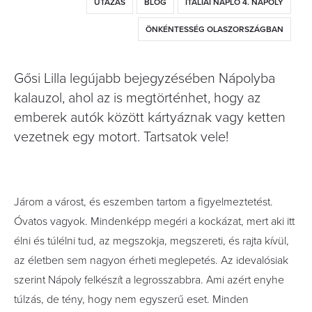
UTAZÁS
BLOG
ITÁLIAI NAPLÓ 4. NÁPOLY
ÖNKÉNTESSÉG OLASZORSZÁGBAN
Gősi Lilla legújabb bejegyzésében Nápolyba
kalauzol, ahol az is megtörténhet, hogy az
emberek autók között kártyáznak vagy ketten
vezetnek egy motort. Tartsatok vele!
Járom a várost, és eszemben tartom a figyelmeztetést.
Óvatos vagyok. Mindenképp megéri a kockázat, mert aki itt
élni és túlélni tud, az megszokja, megszereti, és rajta kívül,
az életben sem nagyon érheti meglepetés. Az idevalósiak
szerint Nápoly felkészít a legrosszabbra. Ami azért enyhe
túlzás, de tény, hogy nem egyszerű eset. Minden