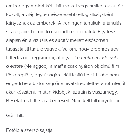
amikor egy motort két kisfiú vezet vagy amikor az autók
között, a világ legtermészetesebb elfoglaltságaként
kártyáznak az emberek. A tréningen tanultuk, a tanulási
stratégiáink három fő csoportba sorolhatók. Egy teszt
alapján én a vizuális és auditív mellett elsősorban
tapasztalati tanuló vagyok. Vallom, hogy érdemes úgy
felfedezni, megismerni, ahogy a
La mafia uccide solo
d’estate
(Ne aggódj, a maffia csak nyáron öl) című film
főszereplője, egy újságíró jelölt kisfiú teszi. Hiába nem
engedi be a biztonsági őr a hivatali épületbe, ahol interjút
akar készíteni, miután kidobják, azután is visszamegy.
Besétál, és felteszi a kérdéseit. Nem kell túlbonyolítani.
Gősi Lilla
Fotók: a szerző sajátjai