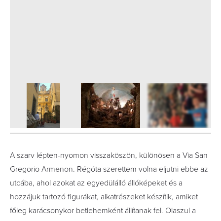
8
FOTÓ
A szarv lépten-nyomon visszaköszön, különösen a Via San
Gregorio Armenon. Régóta szerettem volna eljutni ebbe az
utcába, ahol azokat az egyedülálló állóképeket és a
hozzájuk tartozó figurákat, alkatrészeket készítik, amiket
főleg karácsonykor betlehemként állítanak fel. Olaszul a