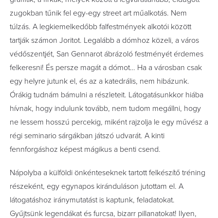
zugokban tűnik fel egy-egy street art műalkotás. Nem
túlzás. A legkiemelkedőbb falfestmények alkotói között
tartják számon Joritot. Legalább a dómhoz közeli, a város
védőszentjét, San Gennarot ábrázoló festményét érdemes
felkeresni! És persze magát a dómot… Ha a városban csak
egy helyre jutunk el, és az a katedrális, nem hibázunk.
Órákig tudnám bámulni a részleteit. Látogatásunkkor hiába
hívnak, hogy indulunk tovább, nem tudom megállni, hogy
ne lessem hosszú percekig, miként rajzolja le egy művész a
régi seminario sárgákban játszó udvarát. A kinti
fennforgáshoz képest mágikus a benti csend.
Nápolyba a külföldi önkénteseknek tartott felkészítő tréning
részeként, egy egynapos kiránduláson jutottam el. A
látogatáshoz iránymutatást is kaptunk, feladatokat.
Gyűjtsünk legendákat és furcsa, bizarr pillanatokat! Ilyen,