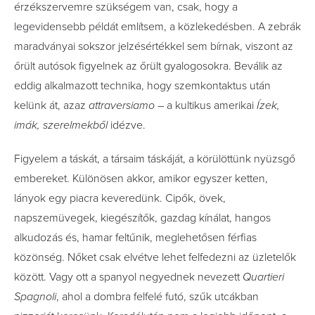
érzékszervemre szükségem van, csak, hogy a
legevidensebb példát említsem, a közlekedésben. A zebrák
maradványai sokszor jelzésértékkel sem bírnak, viszont az
őrült autósok figyelnek az őrült gyalogosokra. Beválik az
eddig alkalmazott technika, hogy szemkontaktus után
kelünk át, azaz
attraversiamo
– a kultikus amerikai
Ízek,
imák, szerelmekből
idézve.
Figyelem a táskát, a társaim táskáját, a körülöttünk nyüzsgő
embereket. Különösen akkor, amikor egyszer ketten,
lányok egy piacra keveredünk. Cipők, övek,
napszemüvegek, kiegészítők, gazdag kínálat, hangos
alkudozás és, hamar feltűnik, meglehetősen férfias
közönség. Nőket csak elvétve lehet felfedezni az üzletelők
között. Vagy ott a spanyol negyednek nevezett
Quartieri
Spagnoli
, ahol a dombra felfelé futó, szűk utcákban