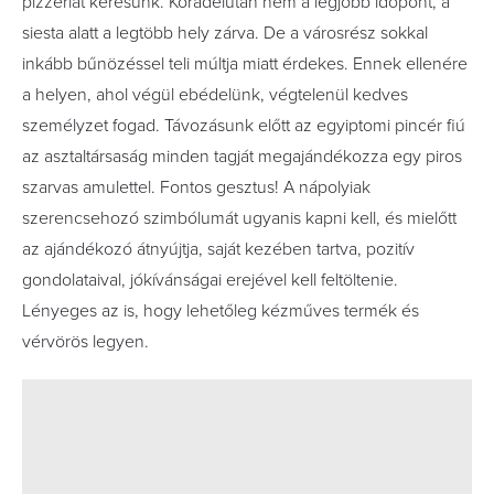
pizzeriát keresünk. Koradélután nem a legjobb időpont, a
siesta alatt a legtöbb hely zárva. De a városrész sokkal
inkább bűnözéssel teli múltja miatt érdekes. Ennek ellenére
a helyen, ahol végül ebédelünk, végtelenül kedves
személyzet fogad. Távozásunk előtt az egyiptomi pincér fiú
az asztaltársaság minden tagját megajándékozza egy piros
szarvas amulettel. Fontos gesztus! A nápolyiak
szerencsehozó szimbólumát ugyanis kapni kell, és mielőtt
az ajándékozó átnyújtja, saját kezében tartva, pozitív
gondolataival, jókívánságai erejével kell feltöltenie.
Lényeges az is, hogy lehetőleg kézműves termék és
vérvörös legyen.