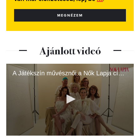
MEGNÉZEM
Ajánlott videó
A Játékszín művésznői a Nők Lapja címlapján
0