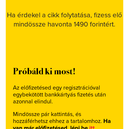
Ha érdekel a cikk folytatása, fizess elő
mindössze havonta 1490 forintért.
Próbáld ki most!
Az előfizetésed egy regisztrációval
egybekötött bankkártyás fizetés után
azonnal elindul.
Mindössze pár kattintás, és
hozzáférhetsz ehhez a tartalomhoz.
Ha
van már előfizetésed, lépj be
itt
.