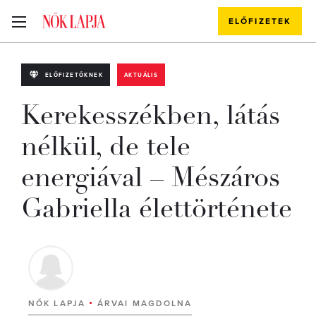
ELŐFIZETEK
ELŐFIZETŐKNEK
AKTUÁLIS
Kerekesszékben, látás
nélkül, de tele
energiával – Mészáros
Gabriella élettörténete
NŐK LAPJA
ÁRVAI MAGDOLNA