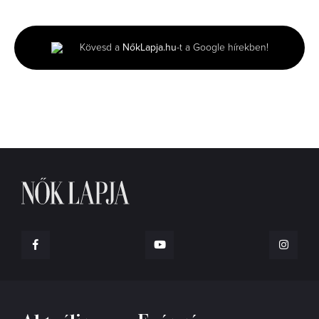
seconds
of
43
seconds
Kövesd a
NőkLapja.hu
-t a Google hírekben!