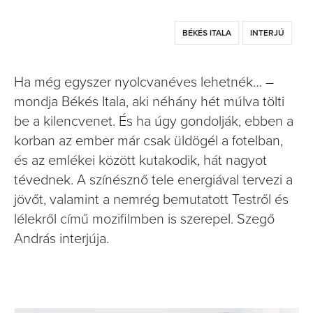
BÉKÉS ITALA
INTERJÚ
Ha még egyszer nyolcvanéves lehetnék… –
mondja Békés Itala, aki néhány hét múlva tölti
be a kilencvenet. És ha úgy gondolják, ebben a
korban az ember már csak üldögél a fotelban,
és az emlékei között kutakodik, hát nagyot
tévednek. A színésznő tele energiával tervezi a
jövőt, valamint a nemrég bemutatott Testről és
lélekről című mozifilmben is szerepel. Szegő
András interjúja.