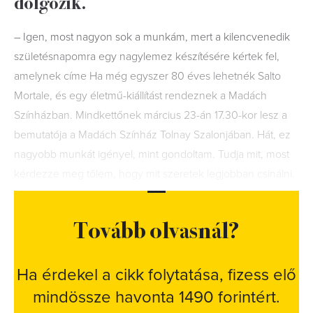
dolgozik.
– Igen, most nagyon sok a munkám, mert a kilencvenedik
születésnapomra egy nagylemez készítésére kértek fel,
amelynek címe Ha még egyszer 80 éves lehetnék Salto
Mortale, és egy életmű-kiállítást rendeznek a Madách
Színházban. Mindkettőnek március 23-án 17.30-kor lesz a
bemutatója a Madách Színház Tolnay Szalonjában. Hát, ez
nagyobb munkát igényel, mint gondoltam. Tudja mit, most
kérdezze meg tőlem, hogy mit szeretek legjobban csinálni.
Tovább olvasnál?
Ha érdekel a cikk folytatása, fizess elő
mindössze havonta 1490 forintért.