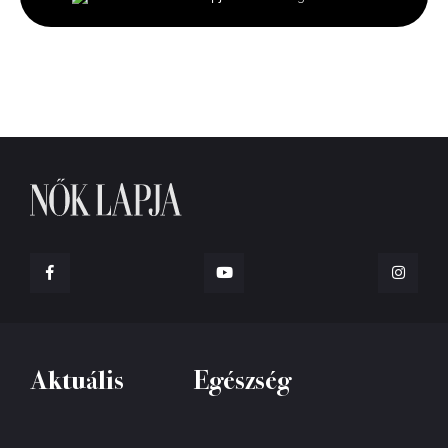
35
seconds
Aktuális
Egészség