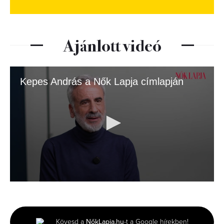
Ajánlott videó
Kepes András a Nők Lapja címlapján
0
seconds
of
4
minutes,
Kövesd a
NőkLapja.hu
-t a Google hírekben!