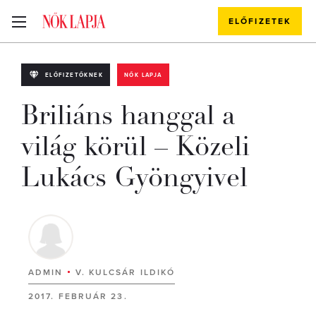
ELŐFIZETEK
ELŐFIZETŐKNEK
NŐK LAPJA
Briliáns hanggal a
világ körül – Közeli
Lukács Gyöngyivel
ADMIN
V. KULCSÁR ILDIKÓ
2017. FEBRUÁR 23.