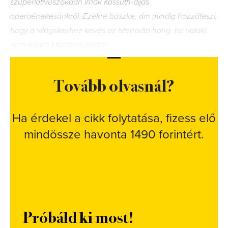
szuperlatívuszokban írnak Kossuth-díjas
operaénekesünkről. Ezekre büszke, ám mindig hozzáteszi,
hogy a világsikerhez kevés az istenadta hang, ha valaki
nem képes kitartó munkára.
Tovább olvasnál?
Ha érdekel a cikk folytatása, fizess elő
mindössze havonta 1490 forintért.
Próbáld ki most!