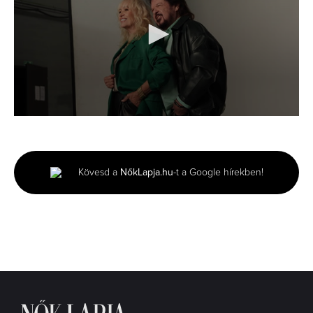
0
seconds
of
3
minutes,
Kövesd a
NőkLapja.hu
-t a Google hírekben!
2
seconds