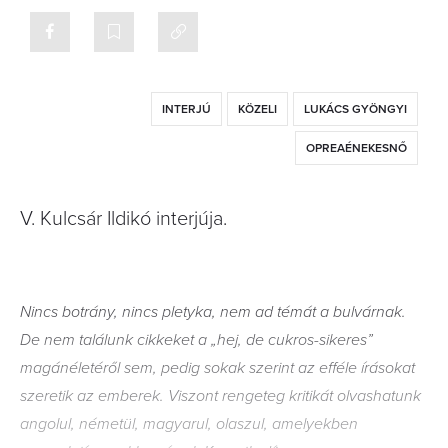
INTERJÚ
KÖZELI
LUKÁCS GYÖNGYI
OPREAÉNEKESNŐ
V. Kulcsár Ildikó interjúja.
Nincs botrány, nincs pletyka, nem ad témát a bulvárnak.
De nem találunk cikkeket a „hej, de cukros-sikeres”
magánéletéről sem, pedig sokak szerint az efféle írásokat
szeretik az emberek. Viszont rengeteg kritikát olvashatunk
angolul, németül, magyarul, olaszul, amelyekben