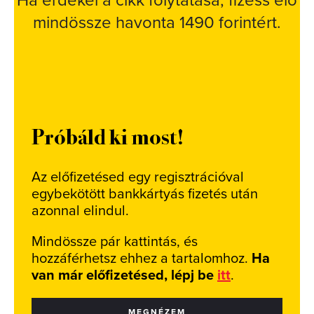
Ha érdekel a cikk folytatása, fizess elő
mindössze havonta 1490 forintért.
Próbáld ki most!
Az előfizetésed egy regisztrációval
egybekötött bankkártyás fizetés után
azonnal elindul.
Mindössze pár kattintás, és
hozzáférhetsz ehhez a tartalomhoz.
Ha
van már előfizetésed, lépj be
itt
.
MEGNÉZEM