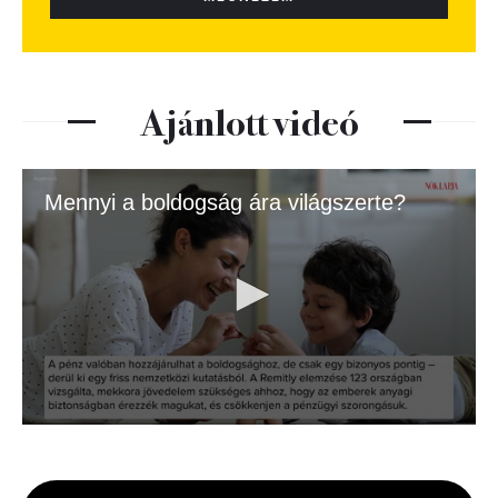
Ajánlott videó
Mennyi a boldogság ára világszerte?
0
seconds
of
1