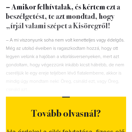
– Amikor felhívtalak, és kértem ezt a
beszélgetést, te azt mondtad, hogy
„írjál valami szépet a Kisöregről!
– A mi viszonyunk soha nem volt kenetteljes vagy édelgős.
Még az utolsó éveiben is ragaszkodtam hozzá, hogy ott
legyen velünk a hajóban a vitorlásversenyeken, mert azt
gondoltam, hogy végezzünk inkább kicsit hátrébb, de nem
cseréljük le egy ereje teljében lévő fiatalemberre, akkor is
mindig úgy mondtam neki: Öreg, csináld ezt, vagy Öreg,
csináld azt…
Tovább olvasnál?