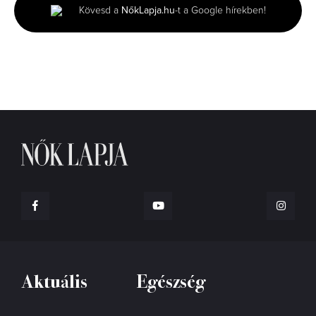
minute,
Kövesd a
NőkLapja.hu
-t a Google hírekben!
46
seconds
Aktuális
Egészség