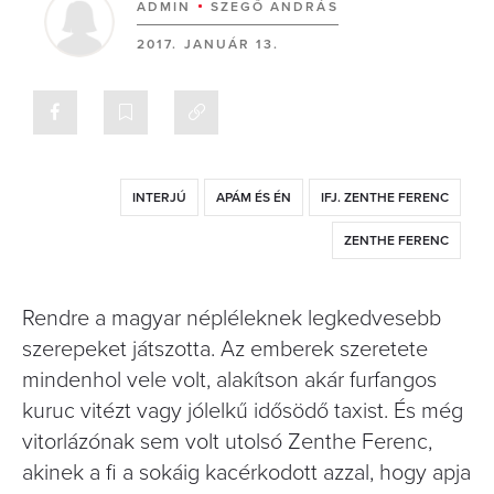
ADMIN
SZEGŐ ANDRÁS
2017. JANUÁR 13.
INTERJÚ
APÁM ÉS ÉN
IFJ. ZENTHE FERENC
ZENTHE FERENC
Rendre a magyar népléleknek legkedvesebb
szerepeket játszotta. Az emberek szeretete
mindenhol vele volt, alakítson akár furfangos
kuruc vitézt vagy jólelkű idősödő taxist. És még
vitorlázónak sem volt utolsó Zenthe Ferenc,
akinek a fi a sokáig kacérkodott azzal, hogy apja