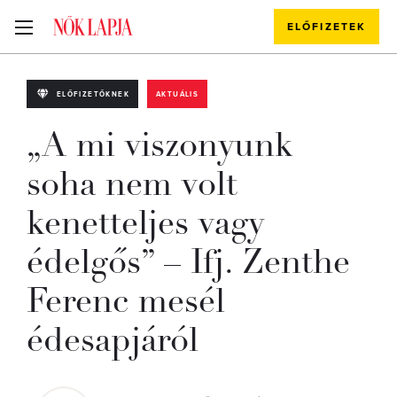
ELŐFIZETEK
ELŐFIZETŐKNEK
AKTUÁLIS
„A mi viszonyunk
soha nem volt
kenetteljes vagy
édelgős” – Ifj. Zenthe
Ferenc mesél
édesapjáról