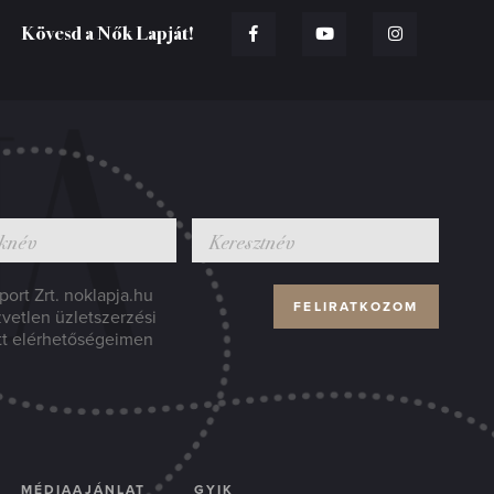
Kövesd a Nők Lapját!
ort Zrt. noklapja.hu
zvetlen üzletszerzési
tt elérhetőségeimen
MÉDIAAJÁNLAT
GYIK