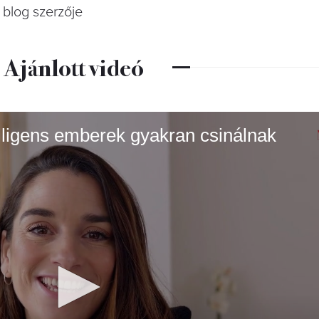
blog szerzője
Ajánlott videó
elligens emberek gyakran csinálnak