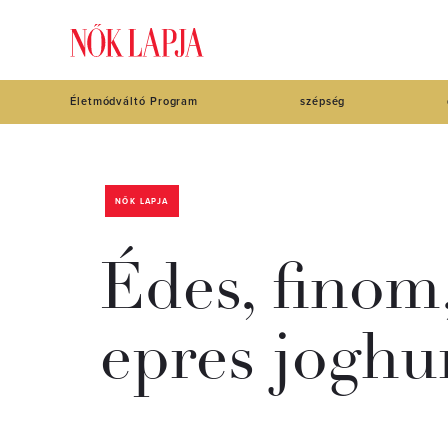
Életmódváltó Program
szépség
NŐK LAPJA
Édes, finom,
epres jogh