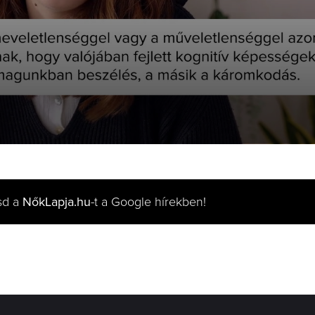
sd a
NőkLapja.hu
-t a Google hírekben!