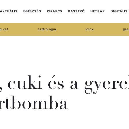
AKTUÁLIS
EGÉSZSÉG
KIKAPCS
GASZTRÓ
HETILAP
DIGITÁLIS
divat
asztrológia
lélek
gas
 cuki és a gyere
urtbomba