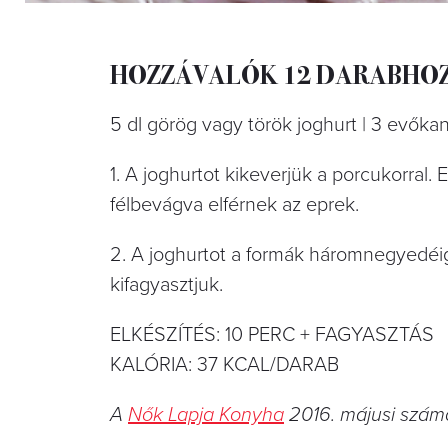
HOZZÁVALÓK 12 DARABHOZ
5 dl görög vagy török joghurt | 3 evőka
1. A joghurtot kikeverjük a porcukorral
félbevágva elférnek az eprek.
2. A joghurtot a formák háromnegyedéi
kifagyasztjuk.
ELKÉSZÍTÉS: 10 PERC + FAGYASZTÁS
KALÓRIA: 37 KCAL/DARAB
A
Nők Lapja Konyha
2016. májusi számá