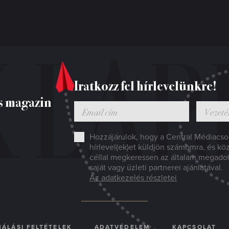
Iratkozz fel hírlevelünkre!
s magazin
Hozzájárulok, hogy a Central Médiacsop
hírlevel(ek)et küldjön számomra, és kö
céllal megkeressen az általam megado
saját vagy üzleti partnerei ajánlatával.
Az adatkezelés részletei
ÁLÁSI FELTÉTELEK
ADATVÉDELEM
KAPCSOLAT