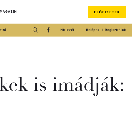
 MAGAZIN
ELŐFIZETEK
ztró
Hírlevél
Belépek
Regisztrálok
kek is imádják: