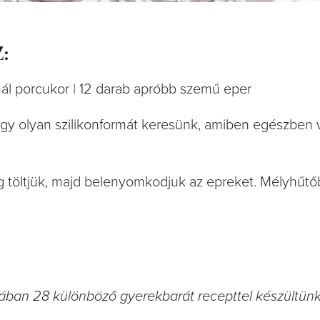
:
nál porcukor | 12 darab apróbb szemű eper
. Egy olyan szilikonformát keresünk, amiben egészben
g töltjük, majd belenyomkodjuk az epreket. Mélyhűt
ban 28 különböző gyerekbarát recepttel készültünk